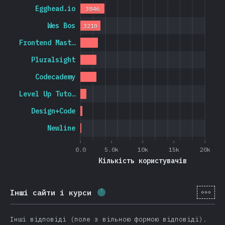
Egghead.io
3846
Wes Bos
3210
Frontend Mast…
Pluralsight
Codecademy
Level Up Tuto…
Design+Code
Newline
0.0
5.0k
10k
15k
20k
Кількість користувачів
[ua-
Інші сайти і курси
Відсоток заповнення:
3.1
%
(
7
Інші відповіді (поле з вільною формою відповіді).