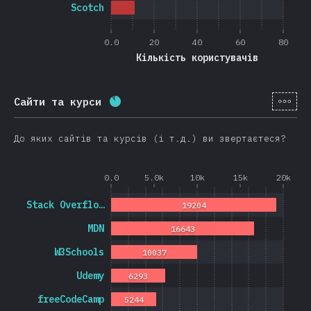
Scotch
0.0
20
40
60
80
Кількість користувачів
[ua-
Сайти та курси
Відсоток заповнення:
86.5
%
(
2056
До яких сайтів та курсів (і т.д.) ви звертаєтеся?
0.0
5.0k
10k
15k
20k
Stack Overflo…
19204
MDN
16643
W3Schools
10037
Udemy
6293
freeCodeCamp
5244