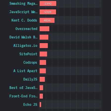
Smashing Maga…
5392
JavaScript We…
5320
Kent C. Dodds
4836
Overreacted
David Walsh B…
Alligator.io
SitePoint
Codrops
A List Apart
DailyJS
Best of JavaS…
Front-End Fro…
Echo JS