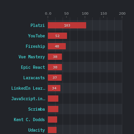
0.0
50
100
150
200
Platzi
103
YouTube
52
Fireship
48
Vue Mastery
38
Epic React
38
Laracasts
37
LinkedIn Lear…
34
JavaScript.in…
Scrimba
Kent C. Dodds
Udacity