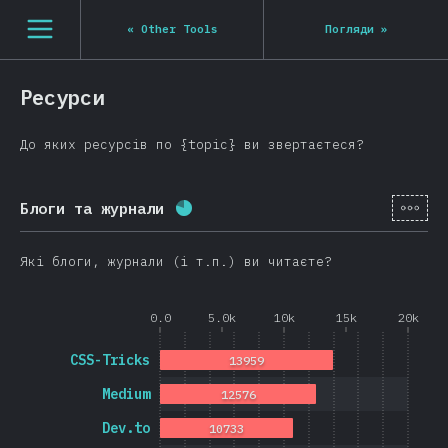
Navigated to State of JS 2020
[ua-UA] general.open_nav
«
Other Tools
Погляди
»
Ресурси
До яких ресурсів по {topic} ви звертаєтеся?
[ua-
Блоги та журнали
Відсоток заповнення:
78.7
%
(
18
Які блоги, журнали (і т.п.) ви читаєте?
0.0
5.0k
10k
15k
20k
CSS-Tricks
13959
Medium
12576
Dev.to
10733