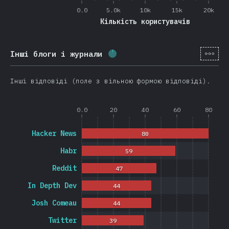
0.0
5.0k
10k
15k
20k
Кількість користувачів
[ua-
Інші блоги і журнали
Відсоток заповнення:
2.8
%
Інші відповіді (поле з вільною формою відповіді).
0.0
20
40
60
80
Hacker News
80
Habr
59
Reddit
47
In Depth Dev
44
Josh Comeau
44
Twitter
39