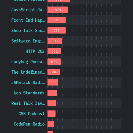
JavaScript Ja…
824
Front End Hap…
741
Shop Talk Sho…
733
Software Engi…
595
HTTP 203
552
Ladybug Podca…
549
The Undefined…
506
JAMStack Radi…
Web Standards
Real Talk Jav…
CSS Podcast
CodePen Radio