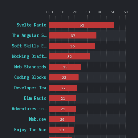
0.0
10
20
30
40
50
60
Svelte Radio
51
The Angular S…
37
Soft Skills E…
36
Working Draft…
32
Web Standards
25
Coding Blocks
23
Developer Tea
22
Elm Radio
21
Adventures in…
21
Web.dev
20
Enjoy The Vue
19