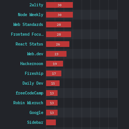
2ality
30
Node Weekly
30
Web Standards
28
Frontend Focu…
28
React Status
26
Web.dev
23
Hackernoon
19
Fireship
17
Daily Dev
15
freeCodeCamp
13
Robin Wieruch
13
Google
13
Sidebar