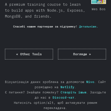
A premium training course to learn
Wes Bos
to build apps with Node.js, Express,
MongoDB, and friends.
Спасибі нашим партнерам за підтримку!
Детальніше.
«
Other Tools
Погляди
»
Візуалізація даних зроблена за допомогою
Nivo
.
Сайт
розміщено на
Netlify
.
Є питання? Знайшли помилку?
Створіть ішью
.
Заходьте
до нас в
Discord-чат
.
Натисніть option/alt, щоб активувати режим
перекладача.