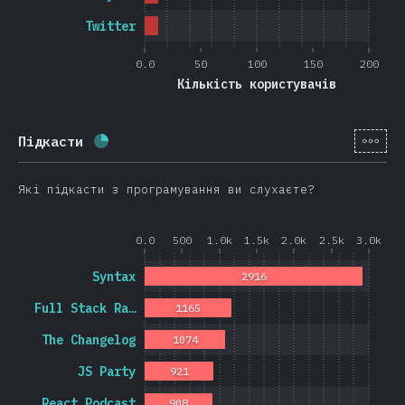
Twitter
0.0
50
100
150
200
Кількість користувачів
[ua-
Підкасти
Відсоток заповнення:
25
%
(
5946
)
Які підкасти з програмування ви слухаєте?
0.0
500
1.0k
1.5k
2.0k
2.5k
3.0k
Syntax
2916
Full Stack Ra…
1165
The Changelog
1074
JS Party
921
React Podcast
908