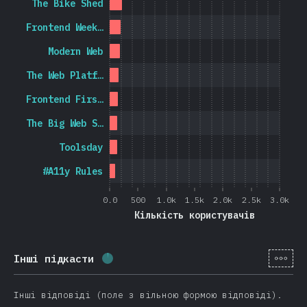
The Bike Shed
Frontend Week…
Modern Web
The Web Platf…
Frontend Firs…
The Big Web S…
Toolsday
#A11y Rules
0.0
500
1.0k
1.5k
2.0k
2.5k
3.0k
Кількість користувачів
[ua-
Інші підкасти
Відсоток заповнення:
1.9
%
(
442
)
Інші відповіді (поле з вільною формою відповіді).