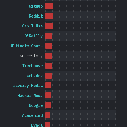
GitHub
Reddit
Can I Use
O'Reilly
Ultimate Cour…
vuemastery
Treehouse
Web.dev
Traversy Medi…
Hacker News
Google
Academind
Lynda