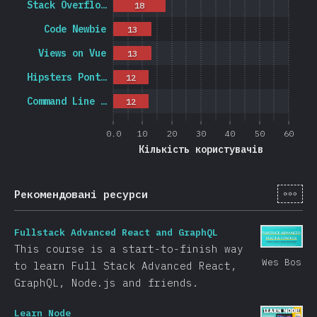
Stack Overflo…
18
Code Newbie
13
Views on Vue
13
Hipsters Pont…
12
Command Line …
12
0.0
10
20
30
40
50
60
Кількість користувачів
[ua-
Рекомендовані ресурси
Fullstack Advanced React and GraphQL
This course is a start-to-finish way
Wes Bos
to learn Full Stack Advanced React,
GraphQL, Node.js and friends.
Learn Node