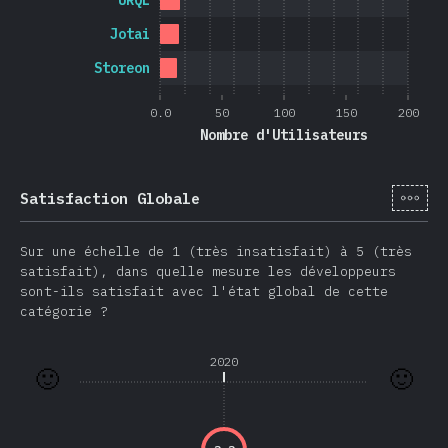
URQL
Jotai
Storeon
0.0
50
100
150
200
Nombre d'Utilisateurs
[fr-
Satisfaction Globale
Sur une échelle de 1 (très insatisfait) à 5 (très
satisfait), dans quelle mesure les développeurs
sont-ils satisfait avec l'état global de cette
catégorie ?
2020
🙂
🙂