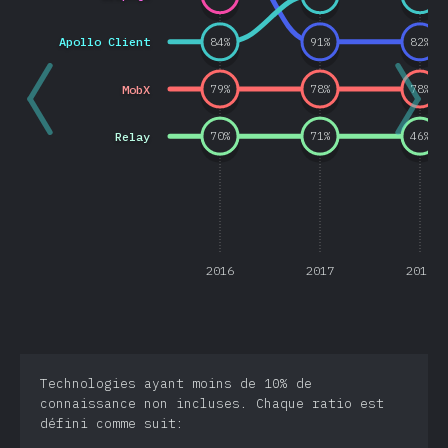
Apollo Client
84
%
91
%
82
%
MobX
79
%
78
%
78
%
Relay
70
%
71
%
46
%
2016
2017
2018
Technologies ayant moins de 10% de
connaissance non incluses. Chaque ratio est
défini comme suit: