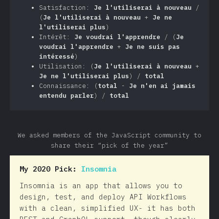
Satisfaction:
Je l'utiliserai à nouveau
/
(
Je l'utiliserai à nouveau
+
Je ne
l'utiliserai plus
)
Intérêt:
Je voudrai l'apprendre
/ (
Je
voudrai l'apprendre
+
Je ne suis pas
intéressé
)
Utilisation: (
Je l'utiliserai à nouveau
+
Je ne l'utiliserai plus
) /
total
Connaissance: (
total
-
Je n'en ai jamais
entendu parler
) /
total
We asked members of the JavaScript community to
share their “pick of the year”
My 2020 Pick:
Insomnia
Insomnia is an app that allows you to
design, test, and deploy API Workflows
with a clean, simplified UX- it has both