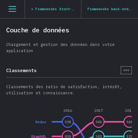
Navigated to State of JS 2020
[fr-FR] general.open_nav
«
Frameworks front-end
Frameworks back-end
»
Couche de données
Chargement et gestion des données dans votre
application
[fr-
Classements
Classements des ratio de satisfaction, intérêt,
utilisation et connaissance.
2016
2017
2018
Redux
93
%
94
%
94
%
GraphQL
89
%
94
%
93
%