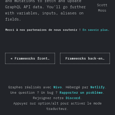
and mutations to fetch and update
Scott
GraphQL API data. You'll go further
Moss
with variables, inputs, aliases on
fields.
Merci à nos partenaires de nous soutenir !
En savoir plus.
«
Frameworks front-end
Frameworks back-end
»
Graphes réalisés avec
Nivo
.
Hébergé par
Netlify
.
Une question ? Un bug ?
Rapportez un problème
.
Rejoignez notre
Discord
.
Appuyez sur option/alt pour activer le mode
traducteur.