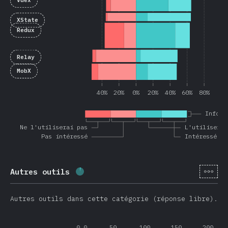
Vuex
XState
Redux
Relay
MobX
40%
20%
0%
20%
40%
60%
80%
Inform
Ne l'utiliserai pas
L'utiliserai
Pas intéressé
Intéressé
[fr-
Autres outils
Progression:
3.6
%
(
851
)
Autres outils dans cette catégorie (réponse libre).
0.0
50
100
150
200