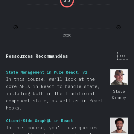
3.3
☹️
☹️
2020
[fr-
Ressources Recommandées
State Management in Pure React, v2
In this course, we’ll look at the
core APIs in React to handle state,
Steve
including both in the traditional
Kinney
component state, as well as in React
hooks.
Client-Side GraphQL in React
In this course, you'll use queries