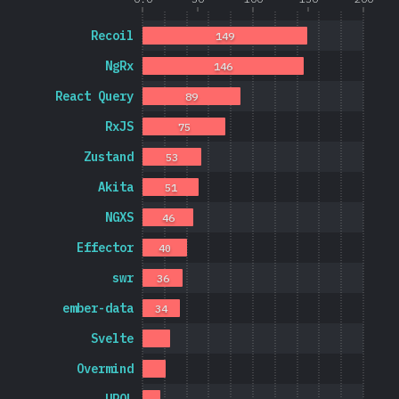
Recoil
149
NgRx
146
React Query
89
RxJS
75
Zustand
53
Akita
51
NGXS
46
Effector
40
swr
36
ember-data
34
Svelte
Overmind