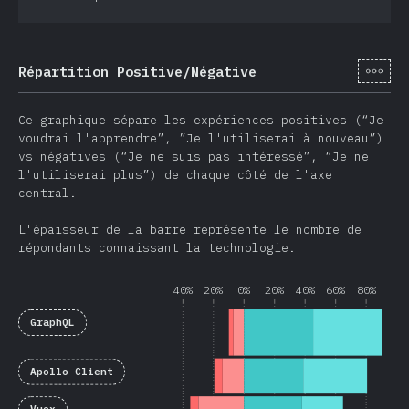
[fr-
Répartition Positive/Négative
Ce graphique sépare les expériences positives (“Je
voudrai l'apprendre”, ”Je l'utiliserai à nouveau”)
vs négatives (“Je ne suis pas intéressé”, “Je ne
l'utiliserai plus”) de chaque côté de l'axe
central.
L'épaisseur de la barre représente le nombre de
répondants connaissant la technologie.
40%
20%
0%
20%
40%
60%
80%
GraphQL
Apollo Client