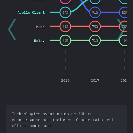
Apollo Client
84
%
91
%
82
%
MobX
79
%
78
%
78
%
Relay
70
%
71
%
46
%
2016
2017
2018
Technologies ayant moins de 10% de
connaissance non incluses. Chaque ratio est
défini comme suit: