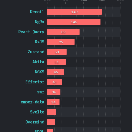
Recoil
149
NgRx
146
React Query
89
RxJS
75
Zustand
53
Akita
51
NGXS
46
Effector
40
swr
36
ember-data
34
Svelte
Overmind