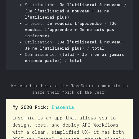
Satisfaction:
Je l'utiliserai à nouveau
/
(
Je l'utiliserai à nouveau
+
Je ne
l'utiliserai plus
)
Intérêt:
Je voudrai l'apprendre
/ (
Je
voudrai l'apprendre
+
Je ne suis pas
intéressé
)
Utilisation: (
Je l'utiliserai à nouveau
+
Je ne l'utiliserai plus
) /
total
Connaissance: (
total
-
Je n'en ai jamais
entendu parler
) /
total
We asked members of the JavaScript community to
share their “pick of the year”
My 2020 Pick:
Insomnia
Insomnia is an app that allows you to
design, test, and deploy API Workflows
with a clean, simplified UX- it has both