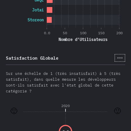
URQL
Jotai
Storeon
0.0
50
100
150
200
Nombre d'Utilisateurs
[fr-
Satisfaction Globale
Sur une échelle de 1 (très insatisfait) à 5 (très
satisfait), dans quelle mesure les développeurs
sont-ils satisfait avec l'état global de cette
catégorie ?
2020
🙂
🙂