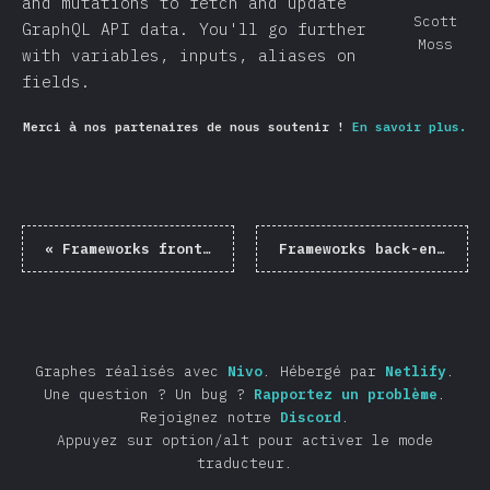
and mutations to fetch and update
Scott
GraphQL API data. You'll go further
Moss
with variables, inputs, aliases on
fields.
Merci à nos partenaires de nous soutenir !
En savoir plus.
«
Frameworks front-end
Frameworks back-end
»
Graphes réalisés avec
Nivo
.
Hébergé par
Netlify
.
Une question ? Un bug ?
Rapportez un problème
.
Rejoignez notre
Discord
.
Appuyez sur option/alt pour activer le mode
traducteur.