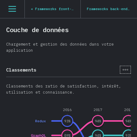
Navigated to State of JS 2020
[fr-FR] general.open_nav
«
Frameworks front-end
Frameworks back-end
»
Couche de données
Chargement et gestion des données dans votre
application
[fr-
Classements
Classements des ratio de satisfaction, intérêt,
utilisation et connaissance.
2016
2017
2018
Redux
93
%
94
%
94
%
GraphQL
89
%
94
%
93
%