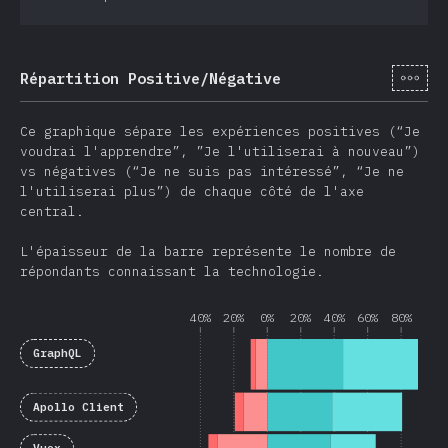
[fr-
Répartition Positive/Négative
Ce graphique sépare les expériences positives (“Je
voudrai l'apprendre”, ”Je l'utiliserai à nouveau”)
vs négatives (“Je ne suis pas intéressé”, “Je ne
l'utiliserai plus”) de chaque côté de l'axe
central.
L'épaisseur de la barre représente le nombre de
répondants connaissant la technologie.
40%
20%
0%
20%
40%
60%
80%
GraphQL
Apollo Client