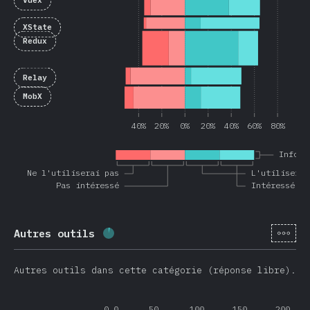
Vuex
XState
Redux
Relay
MobX
40%
20%
0%
20%
40%
60%
80%
Inform
Ne l'utiliserai pas
L'utiliserai
Pas intéressé
Intéressé
[fr-
Autres outils
Progression:
3.6
%
(
851
)
Autres outils dans cette catégorie (réponse libre).
0.0
50
100
150
200