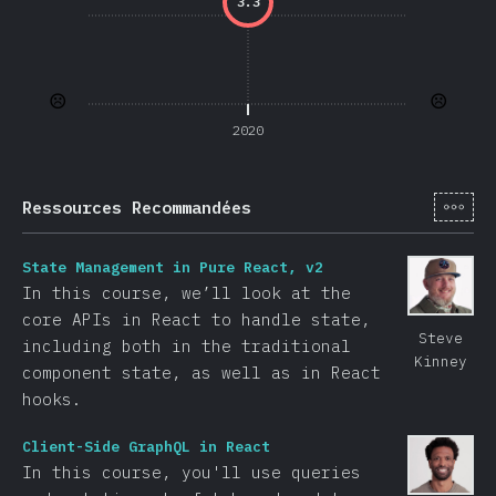
3.3
☹️
☹️
2020
[fr-
Ressources Recommandées
State Management in Pure React, v2
In this course, we’ll look at the
core APIs in React to handle state,
Steve
including both in the traditional
Kinney
component state, as well as in React
hooks.
Client-Side GraphQL in React
In this course, you'll use queries