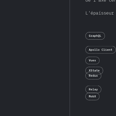
de l'axe ce
L'épaisseur
GraphQL
Apollo Client
Vuex
XState
Redux
Relay
MobX