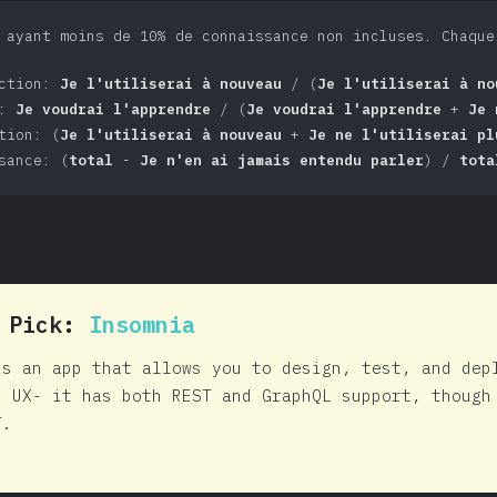
 ayant moins de 10% de connaissance non incluses. Chaque
action:
Je l'utiliserai à nouveau
/ (
Je l'utiliserai à no
t:
Je voudrai l'apprendre
/ (
Je voudrai l'apprendre
+
Je 
tion: (
Je l'utiliserai à nouveau
+
Je ne l'utiliserai pl
sance: (
total
-
Je n'en ai jamais entendu parler
) /
tota
0 Pick:
Insomnia
is an app that allows you to design, test, and dep
d UX- it has both REST and GraphQL support, though
T.