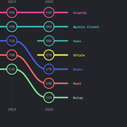
2019
2020
GraphQL
95
%
94
%
Apollo Client
90
%
88
%
Vuex
71
%
88
%
XState
70
%
87
%
Redux
53
%
67
%
MobX
64
%
Relay
56
%
2019
2020