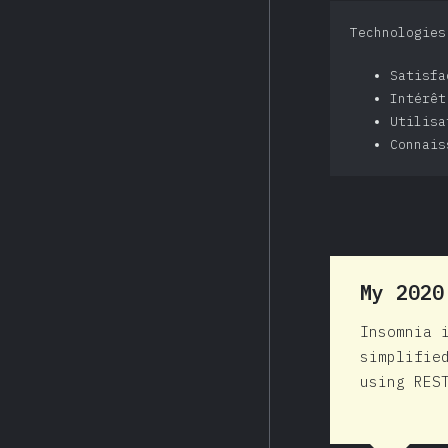
Technologies
Satisf
Intérê
Utilisa
Connais
My 202
Insomnia 
simplifie
using RES