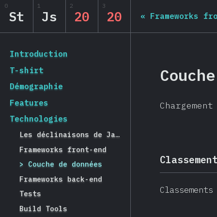
Navigated to State of JS 2020
0
1
2
3
State of JS 2020
St
Js
20
20
«
Frameworks fr
[fr-FR] general.back_to_intro
Introduction
Couche
T-shirt
Démographie
Features
Chargement
Technologies
Les déclinaisons de JavaScript
Frameworks front-end
Classemen
Couche de données
Frameworks back-end
Classements
Tests
Build Tools