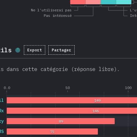
Ne l'utiliserai pas
L'u
Pas intéressé
Int
tils
Export
Partager
Progression:
3.6
%
(
851
)
ls dans cette catégorie (réponse libre).
0.0
50
100
il
149
Rx
146
ry
89
JS
75