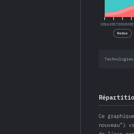
2016
2017
2018
201
Redux
Technologies
Répartiti
Ce graphiqu
nouveau”) v