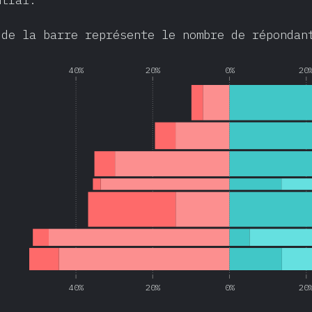
ntral.
 de la barre représente le nombre de répondan
40%
20%
0%
20
40%
20%
0%
20