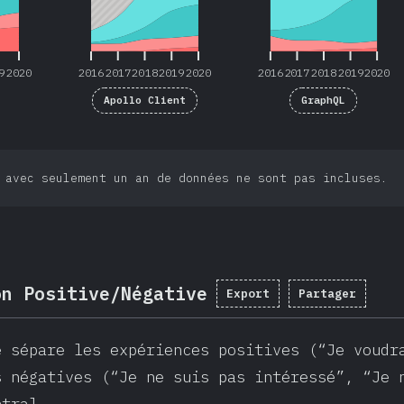
9
2020
2016
2017
2018
2019
2020
2016
2017
2018
2019
2020
Apollo Client
GraphQL
 avec seulement un an de données ne sont pas incluses.
on Positive/Négative
Export
Partager
e sépare les expériences positives (“Je voudr
s négatives (“Je ne suis pas intéressé”, “Je 