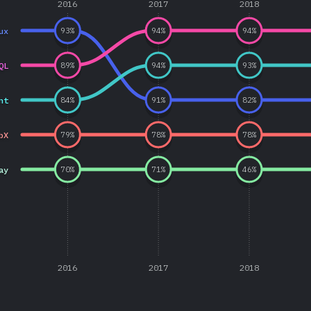
2016
2017
2018
ux
93
%
94
%
94
%
QL
89
%
94
%
93
%
nt
84
%
91
%
82
%
bX
79
%
78
%
78
%
ay
70
%
71
%
46
%
2016
2017
2018