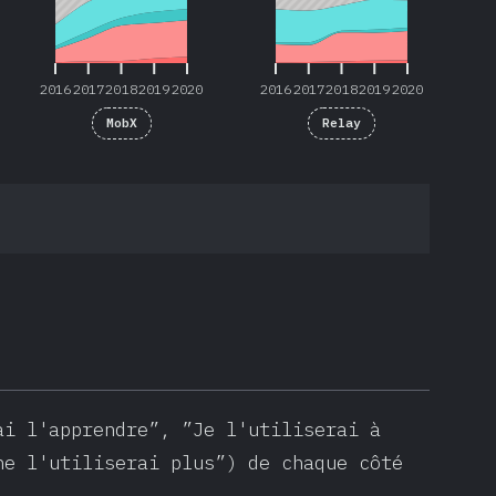
2016
2017
2018
2019
2020
2016
2017
2018
2019
2020
MobX
Relay
ai l'apprendre”, ”Je l'utiliserai à
ne l'utiliserai plus”) de chaque côté