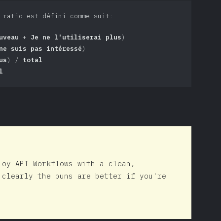
 ratio est défini comme suit:
uveau
+
Je ne l'utiliserai plus
)
ne suis pas intéressé
)
us
) /
total
l
loy API Workflows with a clean,
 clearly the puns are better if you're