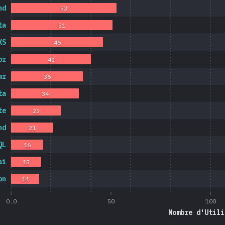
nd
53
ta
51
XS
46
or
40
wr
36
ta
34
te
25
nd
21
QL
16
ai
15
on
14
0.0
50
100
Nombre d'Utili