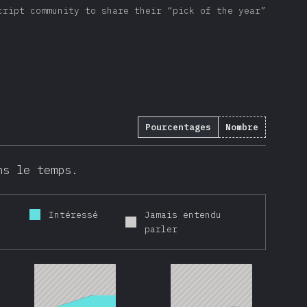
cript community to share their “pick of the year”
Pourcentages
Nombre
ns le temps.
Intéressé
Jamais entendu
parler
2016
2017
2018
2019
2020
2016
2017
2018
2019
2020