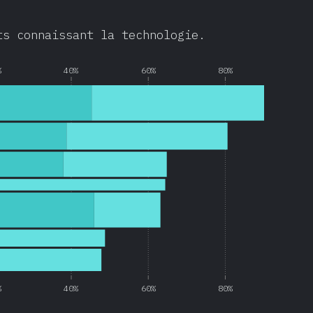
ts connaissant la technologie.
%
40%
60%
80%
%
40%
60%
80%