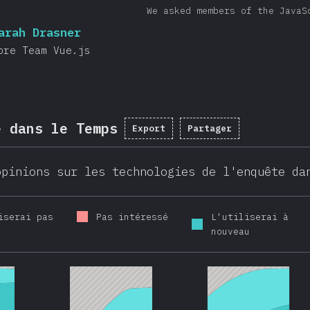
We asked members of the JavaS
arah Drasner
ore Team Vue.js
e dans le Temps
Export
Partager
opinions sur les technologies de l'enquête da
iserai pas
Pas intéressé
L'utiliserai à
nouveau
9
2020
2016
2017
2018
2019
2020
2016
2017
2018
2019
2020