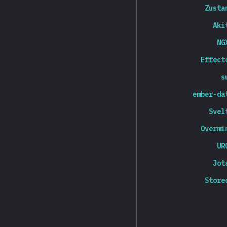
Zusta
Aki
NG
Effect
s
ember-da
Svel
Overmi
UR
Jot
Store