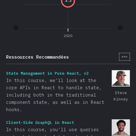
3.3
☹️
☹️
2020
[fr-
Ressources Recommandées
State Management in Pure React, v2
In this course, we’ll look at the
core APIs in React to handle state,
Steve
including both in the traditional
Kinney
component state, as well as in React
hooks.
Client-Side GraphQL in React
In this course, you'll use queries