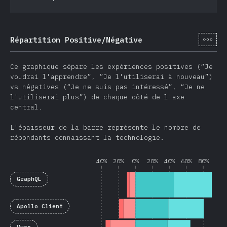
[fr-
Répartition Positive/Négative
Ce graphique sépare les expériences positives (“Je
voudrai l'apprendre”, ”Je l'utiliserai à nouveau”)
vs négatives (“Je ne suis pas intéressé”, “Je ne
l'utiliserai plus”) de chaque côté de l'axe
central.
L'épaisseur de la barre représente le nombre de
répondants connaissant la technologie.
40%
20%
0%
20%
40%
60%
80%
GraphQL
Apollo Client