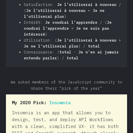
Satisfaction:
Je l'utiliserai à nouveau
/
(
Je l'utiliserai à nouveau
+
Je ne
l'utiliserai plus
)
Intérêt:
Je voudrai l'apprendre
/ (
Je
voudrai l'apprendre
+
Je ne suis pas
intéressé
)
Utilisation: (
Je l'utiliserai à nouveau
+
Je ne l'utiliserai plus
) /
total
Connaissance: (
total
-
Je n'en ai jamais
entendu parler
) /
total
We asked members of the JavaScript community to
share their “pick of the year”
My 2020 Pick:
Insomnia
Insomnia is an app that allows you to
design, test, and deploy API Workflows
with a clean, simplified UX- it has both