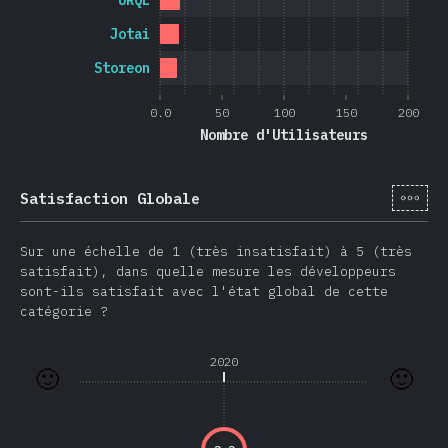
URQL
Jotai
Storeon
0.0
50
100
150
200
Nombre d'Utilisateurs
[fr-
Satisfaction Globale
Sur une échelle de 1 (très insatisfait) à 5 (très
satisfait), dans quelle mesure les développeurs
sont-ils satisfait avec l'état global de cette
catégorie ?
2020
🙂
🙂