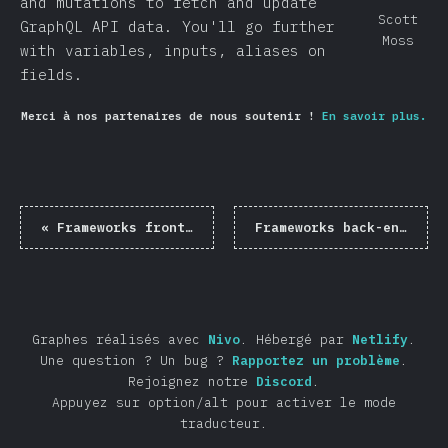
and mutations to fetch and update
Scott
GraphQL API data. You'll go further
Moss
with variables, inputs, aliases on
fields.
Merci à nos partenaires de nous soutenir !
En savoir plus.
«
Frameworks front-end
Frameworks back-end
»
Graphes réalisés avec
Nivo
.
Hébergé par
Netlify
.
Une question ? Un bug ?
Rapportez un problème
.
Rejoignez notre
Discord
.
Appuyez sur option/alt pour activer le mode
traducteur.