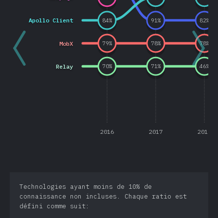
Apollo Client
84
%
91
%
82
%
MobX
79
%
78
%
78
%
Relay
70
%
71
%
46
%
2016
2017
2018
Technologies ayant moins de 10% de
connaissance non incluses. Chaque ratio est
défini comme suit: