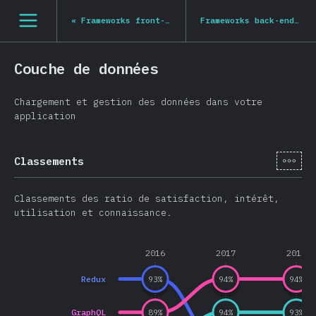
[fr-FR] general.open_nav
«
Frameworks front-end
Frameworks back-end
»
Couche de données
Chargement et gestion des données dans votre
application
[fr-
Classements
Classements des ratio de satisfaction, intérêt,
utilisation et connaissance.
2016
2017
2018
Redux
93
%
94
%
94
%
GraphQL
89
%
94
%
93
%