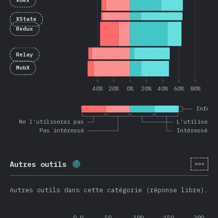
Vuex
XState
Redux
Relay
MobX
40%
20%
0%
20%
40%
60%
80%
Inform
Ne l'utiliserai pas
L'utiliserai
Pas intéressé
Intéressé
[fr-
Autres outils
Progression:
3.6
%
(
851
)
Autres outils dans cette catégorie (réponse libre).
0.0
50
100
150
200