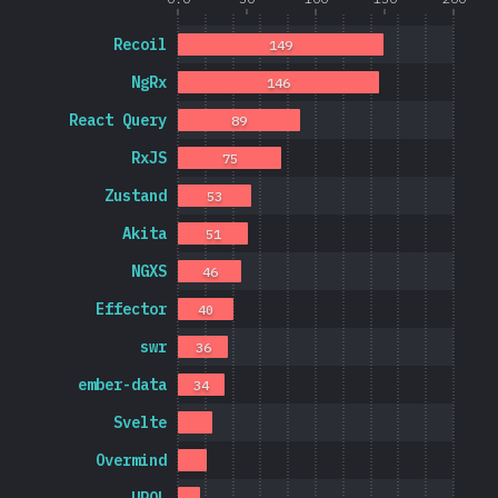
Recoil
149
NgRx
146
React Query
89
RxJS
75
Zustand
53
Akita
51
NGXS
46
Effector
40
swr
36
ember-data
34
Svelte
Overmind