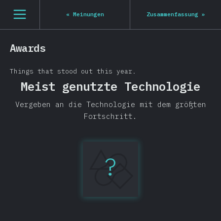
[de-DE] general.open_nav
«
Meinungen
Zusammenfassung
»
Awards
Things that stood out this year.
Meist genutzte Technologie
Vergeben an die Technologie mit dem größten
Fortschritt.
?
TypeScript
+14.7%