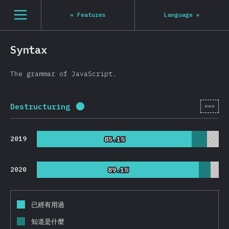
[zh-Hant] general.open_nav
«
Features
Language
»
Syntax
The grammar of JavaScript.
[zh-
Destructuring
完成百分比：
96
%
(
22814
)
2019
85.1%
85.1%
2020
89.1%
89.1%
已經有用過
知道是什麼