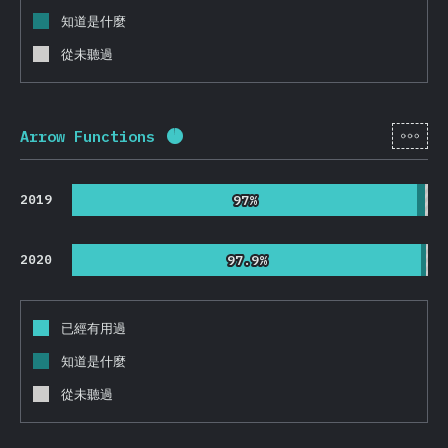
知道是什麼
從未聽過
[zh-
Arrow Functions
完成百分比：
95.5
%
(
22695
)
2019
97%
97%
2020
97.9%
97.9%
已經有用過
知道是什麼
從未聽過