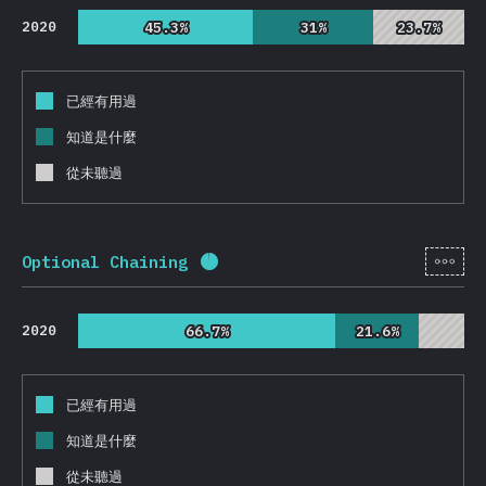
2020
45.3%
45.3%
31%
31%
23.7%
23.7%
已經有用過
知道是什麼
從未聽過
[zh-
Optional Chaining
完成百分比：
95.7
%
(
22746
)
2020
66.7%
66.7%
21.6%
21.6%
已經有用過
知道是什麼
從未聽過