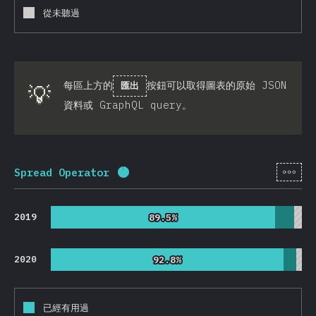
從未聽過
每區上方的
按鈕可以取得圖表的原始 JSON
💡
匯出
資料或 GraphQL query。
[zh-
Spread Operator
完成百分比：
95.7
%
(
22753
)
2019
89.5%
89.5%
2020
92.8%
92.8%
已經有用過