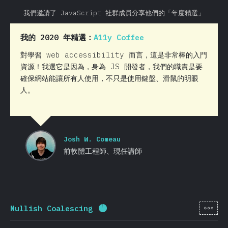
我們邀請了 JavaScript 社群成員分享他們的「年度精選」
我的 2020 年精選：
A11y Coffee
對學習 web accessibility 而言，這是非常棒的入門
資源！我選它是因為，身為 JS 開發者，我們的職責是要
確保網站能讓所有人使用，不只是使用鍵盤、滑鼠的明眼
人。
Josh W. Comeau
前軟體工程師、現任講師
[zh-
Nullish Coalescing
完成百分比：
95.7
%
(
22737
)