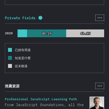
[zh-
Private Fields
完成百分比：
95.9
%
(
22786
)
2020
45.2%
45.2%
43.9%
43.9%
已經有用過
知道是什麼
從未聽過
[zh-
推薦資源
Professional JavaScript Learning Path
From JavaScript foundations, all the