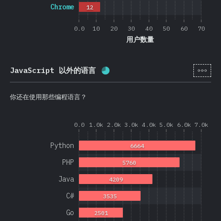
Chrome
12
0.0
10
20
30
40
50
60
70
用户数量
[zh-
JavaScript 以外的语言
完成率:
68.9
%
(
16369
)
你还在使用那些编程语言？
0.0
1.0k
2.0k
3.0k
4.0k
5.0k
6.0k
7.0k
Python
6664
PHP
5760
Java
4209
C#
3535
Go
2501