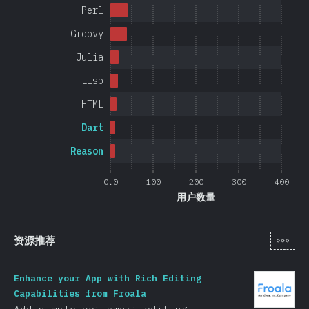
Perl
Groovy
Julia
Lisp
HTML
Dart
Reason
0.0
100
200
300
400
用户数量
[zh-
资源推荐
Enhance your App with Rich Editing
Capabilities from Froala