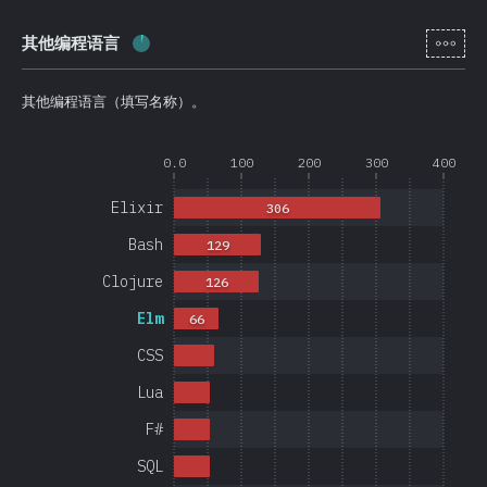
[zh-
其他编程语言
完成率:
4
%
(
950
)
其他编程语言（填写名称）。
0.0
100
200
300
400
Elixir
306
Bash
129
Clojure
126
Elm
66
CSS
Lua
F#
SQL