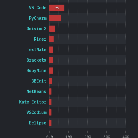
VS Code
79
PyCharm
Onivim 2
Rider
TextMate
Brackets
RubyMine
BBEdit
NetBeans
Kate Editor
VSCodium
Eclipse
0.0
100
200
300
400