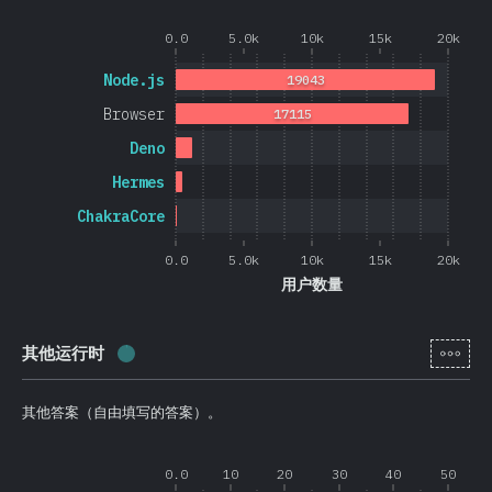
0.0
5.0k
10k
15k
20k
Node.js
19043
Browser
17115
Deno
Hermes
ChakraCore
0.0
5.0k
10k
15k
20k
用户数量
[zh-
其他运行时
完成率:
0.4
%
(
105
)
其他答案（自由填写的答案）。
0.0
10
20
30
40
50