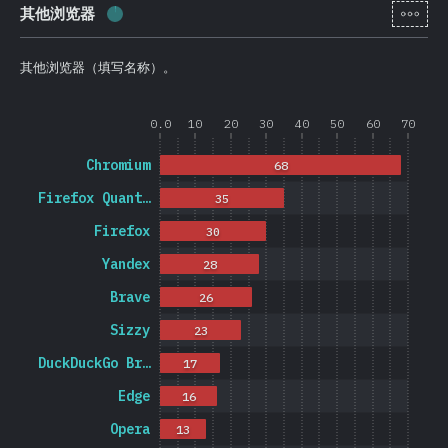
[zh-
其他浏览器
完成率:
1.2
%
(
278
)
其他浏览器（填写名称）。
0.0
10
20
30
40
50
60
70
Chromium
68
Firefox Quant…
35
Firefox
30
Yandex
28
Brave
26
Sizzy
23
DuckDuckGo Br…
17
Edge
16
Opera
13