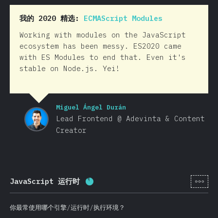
我的 2020 精选:
ECMAScript Modules
Working with modules on the JavaScript
ecosystem has been messy. ES2020 came
with ES Modules to end that. Even it's
stable on Node.js. Yei!
Miguel Ángel Durán
Lead Frontend @ Adevinta & Content
Creator
[zh-
JavaScript 运行时
完成率:
87.3
%
(
20744
)
你最常使用哪个引擎/运行时/执行环境？