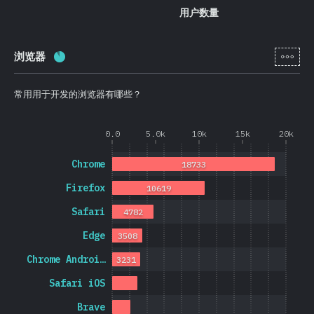
用户数量
[zh-
浏览器
完成率:
88.7
%
(
21074
)
常用用于开发的浏览器有哪些？
0.0
5.0k
10k
15k
20k
Chrome
18733
Firefox
10619
Safari
4782
Edge
3508
Chrome Androi…
3231
Safari iOS
Brave