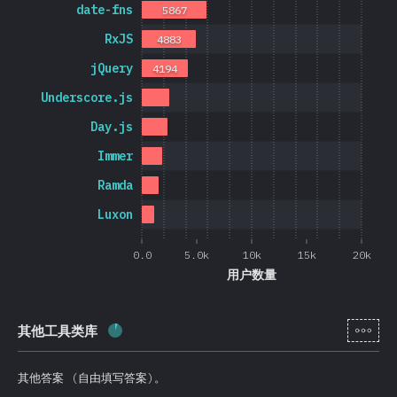
date-fns
5867
RxJS
4883
jQuery
4194
Underscore.js
Day.js
Immer
Ramda
Luxon
0.0
5.0k
10k
15k
20k
用户数量
[zh-
其他工具类库
完成率:
5.7
%
(
1365
)
其他答案 (自由填写答案)。