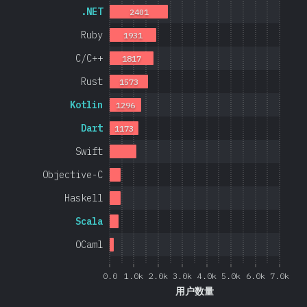
.NET
2401
Ruby
1931
C/C++
1817
Rust
1573
Kotlin
1296
Dart
1173
Swift
Objective-C
Haskell
Scala
OCaml
0.0
1.0k
2.0k
3.0k
4.0k
5.0k
6.0k
7.0k
用户数量