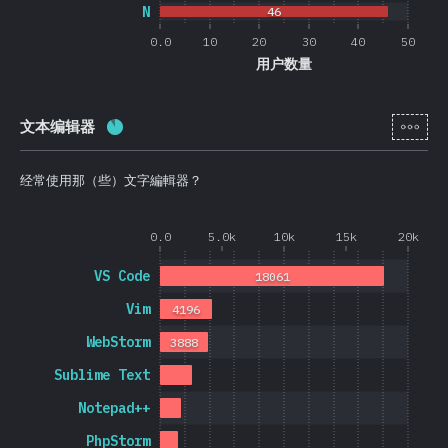
N
46
0.0
10
20
30
40
50
用户数量
[zh-
文本编辑器
完成率:
88.4
%
(
21013
)
经常使用那（些）文字編輯器？
0.0
5.0k
10k
15k
20k
VS Code
18061
Vim
4196
WebStorm
3888
Sublime Text
Notepad++
PhpStorm