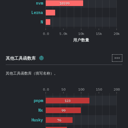
nvm
10599
Lerna
N
0.0
5.0k
10k
15k
20k
用户数量
[zh-
其他工具函数库
完成率:
2.6
%
(
626
)
其他工具函数库（填写名称）。
0.0
50
100
150
200
pnpm
123
Nx
99
Husky
76