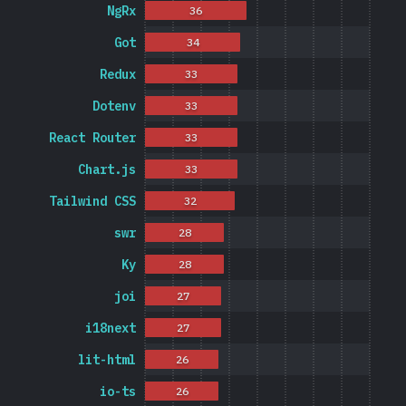
NgRx
36
Got
34
Redux
33
Dotenv
33
React Router
33
Chart.js
33
Tailwind CSS
32
swr
28
Ky
28
joi
27
i18next
27
lit-html
26
io-ts
26