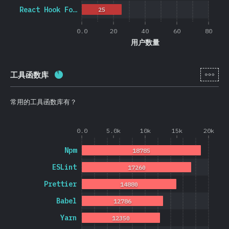
React Hook Fo…
25
0.0
20
40
60
80
用户数量
[zh-
工具函数库
完成率:
88.3
%
(
20974
)
常用的工具函数库有？
0.0
5.0k
10k
15k
20k
Npm
18785
ESLint
17260
Prettier
14880
Babel
12786
Yarn
12350