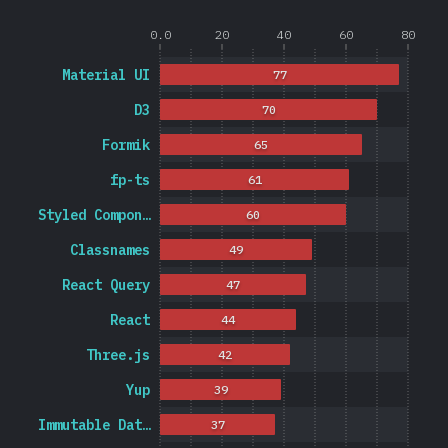
0.0
20
40
60
80
Material UI
77
D3
70
Formik
65
fp-ts
61
Styled Compon…
60
Classnames
49
React Query
47
React
44
Three.js
42
Yup
39
Immutable Dat…
37