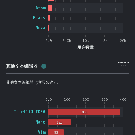
Atom
Emacs
Nova
0.0
5.0k
10k
15k
20k
用户数量
[zh-
其他文本编辑器
完成率:
3.8
%
(
900
)
其他文本编辑器（填写名称）。
0.0
100
200
300
400
IntelliJ IDEA
386
Nano
120
Vim
83