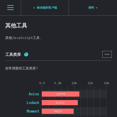
Navigated to State of JS 2020
[zh-Hans] general.open_nav
«
移动端和客户端
资料
»
其他工具
其他JavaScript工具.
[zh-
工具类库
完成率:
80.8
%
(
19202
)
你常用那些工具类库?
0.0
5.0k
10k
15k
20k
Axios
11599
Lodash
11122
Moment
9819