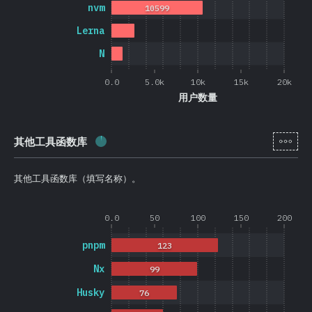
nvm
10599
Lerna
N
0.0
5.0k
10k
15k
20k
用户数量
[zh-
其他工具函数库
完成率:
2.6
%
(
626
)
其他工具函数库（填写名称）。
0.0
50
100
150
200
pnpm
123
Nx
99
Husky
76