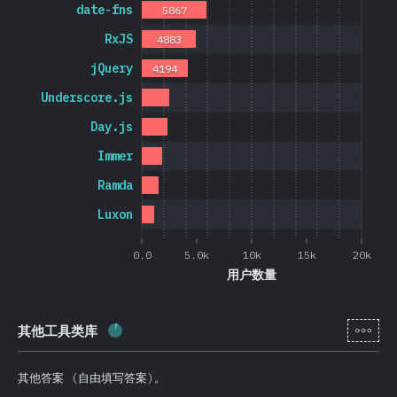
date-fns
5867
RxJS
4883
jQuery
4194
Underscore.js
Day.js
Immer
Ramda
Luxon
0.0
5.0k
10k
15k
20k
用户数量
[zh-
其他工具类库
完成率:
5.7
%
(
1365
)
其他答案 (自由填写答案)。