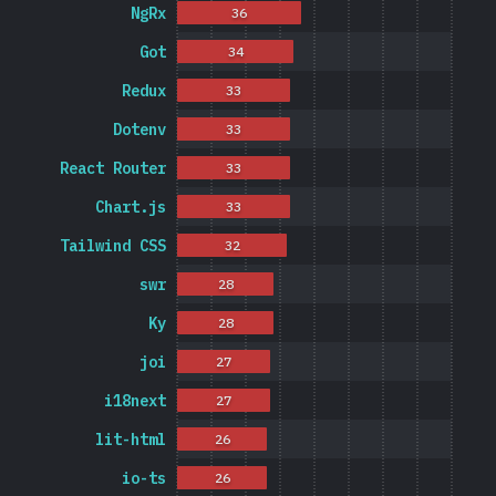
NgRx
36
Got
34
Redux
33
Dotenv
33
React Router
33
Chart.js
33
Tailwind CSS
32
swr
28
Ky
28
joi
27
i18next
27
lit-html
26
io-ts
26