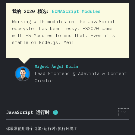
我的 2020 精选:
ECMAScript Modules
Working with modules on the JavaScript
ecosystem has been messy. ES2020 came
with ES Modules to end that. Even it's
stable on Node.js. Yei!
Miguel Ángel Durán
Lead Frontend @ Adevinta & Content
Creator
[zh-
JavaScript 运行时
完成率:
87.3
%
(
20744
)
你最常使用哪个引擎/运行时/执行环境？