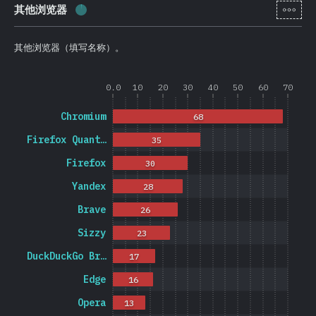
[zh-
其他浏览器
完成率:
1.2
%
(
278
)
其他浏览器（填写名称）。
0.0
10
20
30
40
50
60
70
Chromium
68
Firefox Quant…
35
Firefox
30
Yandex
28
Brave
26
Sizzy
23
DuckDuckGo Br…
17
Edge
16
Opera
13