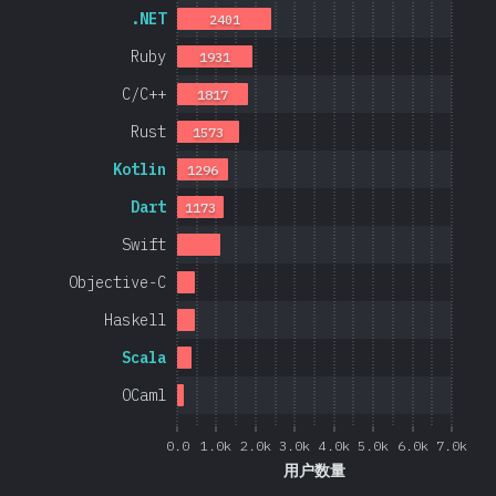
.NET
2401
Ruby
1931
C/C++
1817
Rust
1573
Kotlin
1296
Dart
1173
Swift
Objective-C
Haskell
Scala
OCaml
0.0
1.0k
2.0k
3.0k
4.0k
5.0k
6.0k
7.0k
用户数量