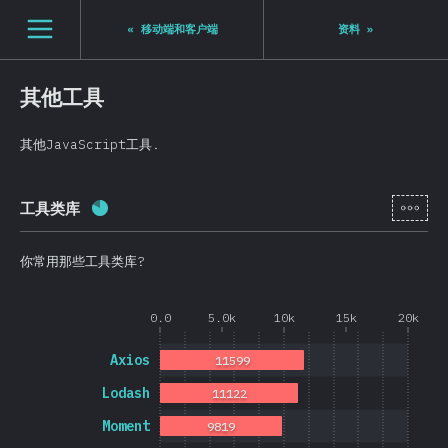
Navigated to State of JS 2020
[zh-Hans] general.open_nav
«
移动端和客户端
资料
»
其他工具
其他JavaScript工具.
[zh-
工具类库
完成率:
80.8
%
(
19202
)
你常用那些工具类库?
0.0
5.0k
10k
15k
20k
Axios
11599
Lodash
11122
Moment
9819