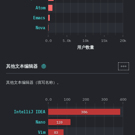
Atom
Emacs
Nova
0.0
5.0k
10k
15k
20k
用户数量
[zh-
其他文本编辑器
完成率:
3.8
%
(
900
)
其他文本编辑器（填写名称）。
0.0
100
200
300
400
IntelliJ IDEA
386
Nano
120
Vim
83