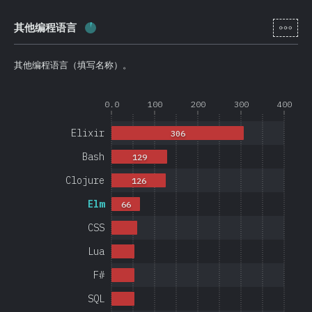
[zh-
其他编程语言
完成率:
4
%
(
950
)
其他编程语言（填写名称）。
0.0
100
200
300
400
Elixir
306
Bash
129
Clojure
126
Elm
66
CSS
Lua
F#
SQL