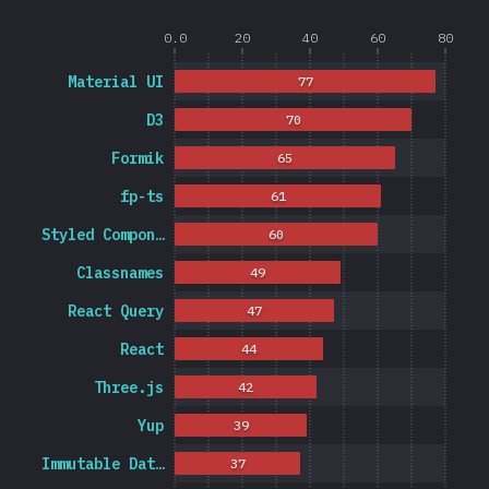
0.0
20
40
60
80
Material UI
77
D3
70
Formik
65
fp-ts
61
Styled Compon…
60
Classnames
49
React Query
47
React
44
Three.js
42
Yup
39
Immutable Dat…
37