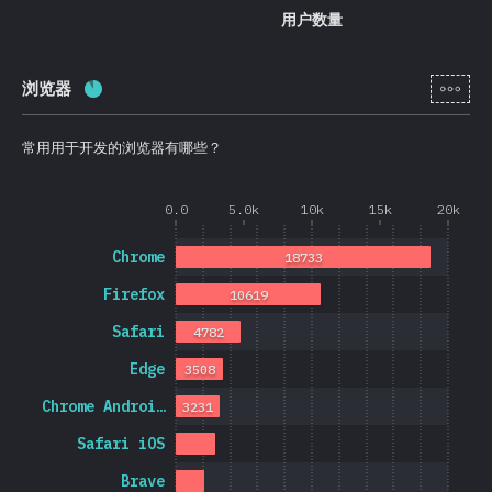
用户数量
[zh-
浏览器
完成率:
88.7
%
(
21074
)
常用用于开发的浏览器有哪些？
0.0
5.0k
10k
15k
20k
Chrome
18733
Firefox
10619
Safari
4782
Edge
3508
Chrome Androi…
3231
Safari iOS
Brave