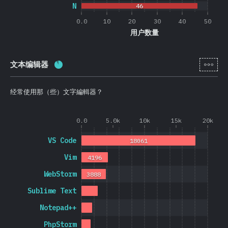
N
46
0.0
10
20
30
40
50
用户数量
[zh-
文本编辑器
完成率:
88.4
%
(
21013
)
经常使用那（些）文字編輯器？
0.0
5.0k
10k
15k
20k
VS Code
18061
Vim
4196
WebStorm
3888
Sublime Text
Notepad++
PhpStorm