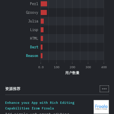
Perl
Groovy
Julia
Lisp
HTML
Dart
Reason
0.0
100
200
300
400
用户数量
[zh-
资源推荐
Enhance your App with Rich Editing
Capabilities from Froala