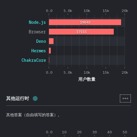
0.0
5.0k
10k
15k
20k
Node.js
19043
Browser
17115
Deno
Hermes
ChakraCore
0.0
5.0k
10k
15k
20k
用户数量
[zh-
其他运行时
完成率:
0.4
%
(
105
)
其他答案（自由填写的答案）。
0.0
10
20
30
40
50