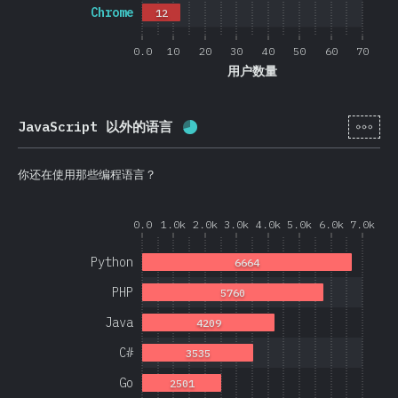
Chrome
12
0.0
10
20
30
40
50
60
70
用户数量
[zh-
JavaScript 以外的语言
完成率:
68.9
%
(
16369
)
你还在使用那些编程语言？
0.0
1.0k
2.0k
3.0k
4.0k
5.0k
6.0k
7.0k
Python
6664
PHP
5760
Java
4209
C#
3535
Go
2501