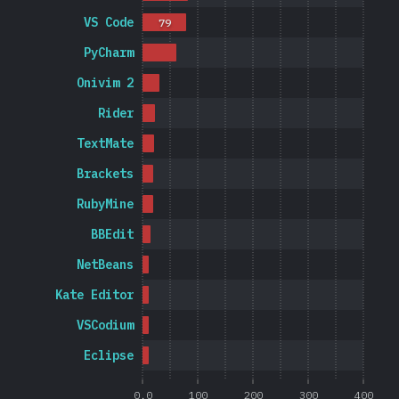
VS Code
79
PyCharm
Onivim 2
Rider
TextMate
Brackets
RubyMine
BBEdit
NetBeans
Kate Editor
VSCodium
Eclipse
0.0
100
200
300
400