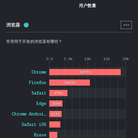
用户数量
[zh-
浏览器
完成率:
88.7
%
(
21074
)
常用用于开发的浏览器有哪些？
0.0
5.0k
10k
15k
20k
Chrome
18733
Firefox
10619
Safari
4782
Edge
3508
Chrome Androi…
3231
Safari iOS
Brave