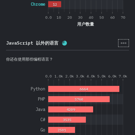
Chrome
12
0.0
10
20
30
40
50
60
70
用户数量
[zh-
JavaScript 以外的语言
完成率:
68.9
%
(
16369
)
你还在使用那些编程语言？
0.0
1.0k
2.0k
3.0k
4.0k
5.0k
6.0k
7.0k
Python
6664
PHP
5760
Java
4209
C#
3535
Go
2501