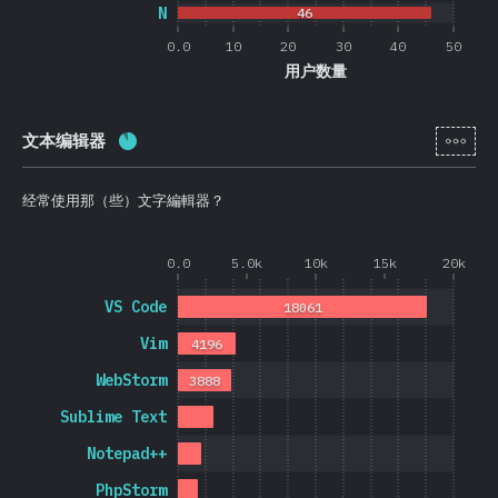
N
46
0.0
10
20
30
40
50
用户数量
[zh-
文本编辑器
完成率:
88.4
%
(
21013
)
经常使用那（些）文字編輯器？
0.0
5.0k
10k
15k
20k
VS Code
18061
Vim
4196
WebStorm
3888
Sublime Text
Notepad++
PhpStorm