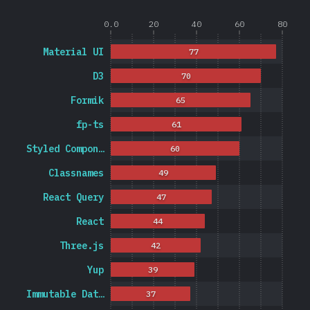
0.0
20
40
60
80
Material UI
77
D3
70
Formik
65
fp-ts
61
Styled Compon…
60
Classnames
49
React Query
47
React
44
Three.js
42
Yup
39
Immutable Dat…
37