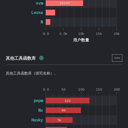
nvm
10599
Lerna
N
0.0
5.0k
10k
15k
20k
用户数量
[zh-
其他工具函数库
完成率:
2.6
%
(
626
)
其他工具函数库（填写名称）。
0.0
50
100
150
200
pnpm
123
Nx
99
Husky
76