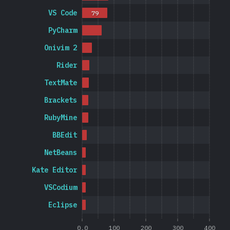
VS Code
79
PyCharm
Onivim 2
Rider
TextMate
Brackets
RubyMine
BBEdit
NetBeans
Kate Editor
VSCodium
Eclipse
0.0
100
200
300
400