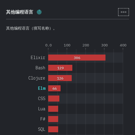
[zh-
其他编程语言
完成率:
4
%
(
950
)
其他编程语言（填写名称）。
0.0
100
200
300
400
Elixir
306
Bash
129
Clojure
126
Elm
66
CSS
Lua
F#
SQL