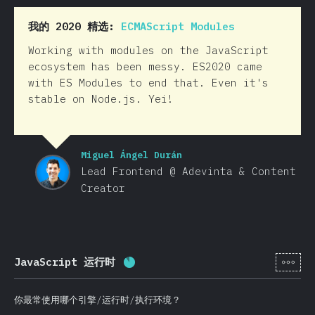
我的 2020 精选:
ECMAScript Modules
Working with modules on the JavaScript
ecosystem has been messy. ES2020 came
with ES Modules to end that. Even it's
stable on Node.js. Yei!
Miguel Ángel Durán
Lead Frontend @ Adevinta & Content
Creator
[zh-
JavaScript 运行时
完成率:
87.3
%
(
20744
)
你最常使用哪个引擎/运行时/执行环境？