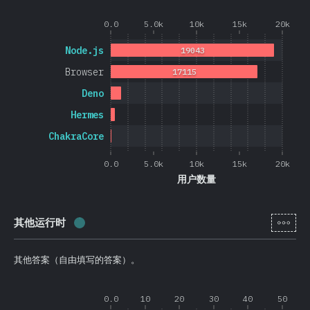
0.0
5.0k
10k
15k
20k
Node.js
19043
Browser
17115
Deno
Hermes
ChakraCore
0.0
5.0k
10k
15k
20k
用户数量
[zh-
其他运行时
完成率:
0.4
%
(
105
)
其他答案（自由填写的答案）。
0.0
10
20
30
40
50