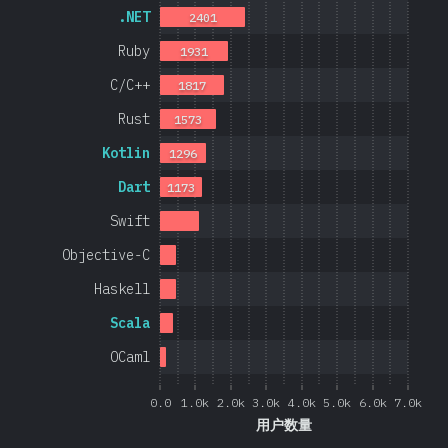
.NET
2401
Ruby
1931
C/C++
1817
Rust
1573
Kotlin
1296
Dart
1173
Swift
Objective-C
Haskell
Scala
OCaml
0.0
1.0k
2.0k
3.0k
4.0k
5.0k
6.0k
7.0k
用户数量