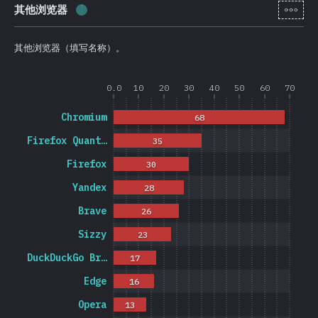
[zh-
其他浏览器
完成率:
1.2
%
(
278
)
其他浏览器（填写名称）。
0.0
10
20
30
40
50
60
70
Chromium
68
Firefox Quant…
35
Firefox
30
Yandex
28
Brave
26
Sizzy
23
DuckDuckGo Br…
17
Edge
16
Opera
13