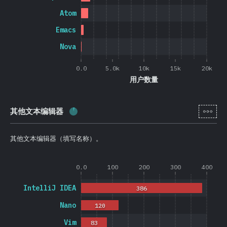
Atom
Emacs
Nova
0.0
5.0k
10k
15k
20k
用户数量
[zh-
其他文本编辑器
完成率:
3.8
%
(
900
)
其他文本编辑器（填写名称）。
0.0
100
200
300
400
IntelliJ IDEA
386
Nano
120
Vim
83