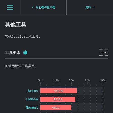
[zh-Hans] general.open_nav
«
移动端和客户端
资料
»
其他工具
其他JavaScript工具.
[zh-
工具类库
完成率:
80.8
%
(
19202
)
你常用那些工具类库?
0.0
5.0k
10k
15k
20k
Axios
11599
Lodash
11122
Moment
9819