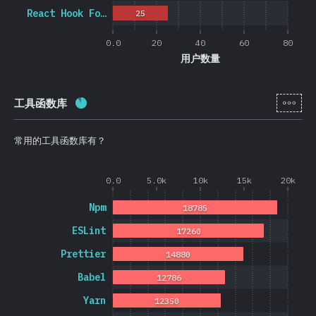
React Hook Fo…
25
0.0
20
40
60
80
用户数量
[zh-
工具函数库
完成率:
88.3
%
(
20974
)
常用的工具函数库有？
0.0
5.0k
10k
15k
20k
Npm
18785
ESLint
17260
Prettier
14880
Babel
12786
Yarn
12350