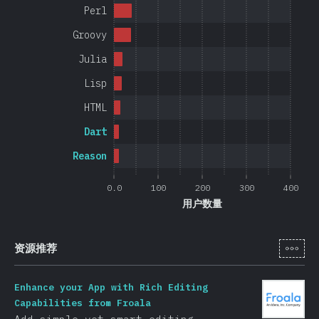
Perl
Groovy
Julia
Lisp
HTML
Dart
Reason
0.0
100
200
300
400
用户数量
[zh-
资源推荐
Enhance your App with Rich Editing
Capabilities from Froala