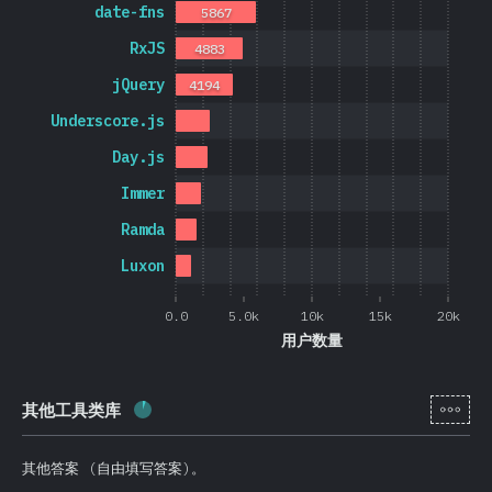
date-fns
5867
RxJS
4883
jQuery
4194
Underscore.js
Day.js
Immer
Ramda
Luxon
0.0
5.0k
10k
15k
20k
用户数量
[zh-
其他工具类库
完成率:
5.7
%
(
1365
)
其他答案 (自由填写答案)。