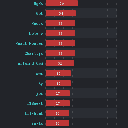
NgRx
36
Got
34
Redux
33
Dotenv
33
React Router
33
Chart.js
33
Tailwind CSS
32
swr
28
Ky
28
joi
27
i18next
27
lit-html
26
io-ts
26