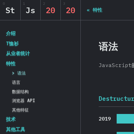
0
1
2
3
State of JS 2020
St
Js
20
20
«
特性
[zh-Hans] general.back_to_intro
介绍
语法
T恤衫
从业者统计
特性
JavaScrip
语法
语言
数据结构
Destructu
浏览器 API
其他特征
2019
技术
其他工具