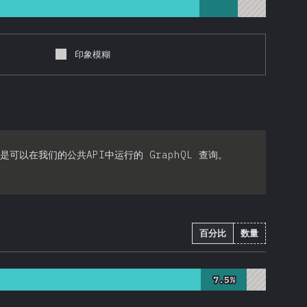
印象模糊
是可以在我们的公共API中运行的 GraphQL 查询。
百分比
数量
7.5%
7.5%