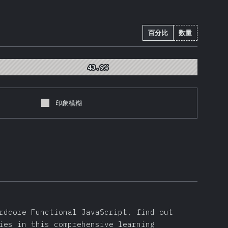
百分比
数量
43.9%
43.9%
印象模糊
rdcore Functional JavaScript, find out
ies in this comprehensive learning