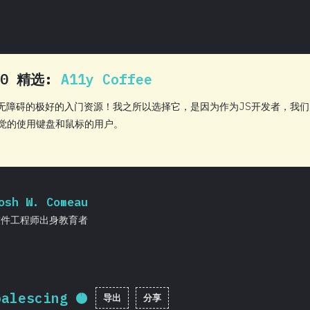
20 精选:
A11y Coffee
b无障碍的极好的入门资源！我之所以选择它，是因为作为JS开发者，我
觉的使用键盘和鼠标的用户。
osh W. Comeau
软件工程师出身教育者
oalescing
导出
分享
完成率:
95.7
%
(
22737
)