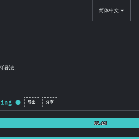
简体中文
t的语法。
ring
导出
分享
完成率:
96
%
(
22814
)
85.1%
85.1%