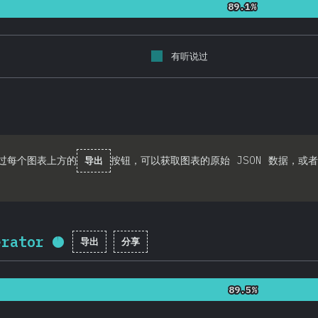
89.1%
89.1%
有听说过
过每个图表上方的
按钮，可以获取图表的原始 JSON 数据，或者
导出
erator
导出
分享
完成率:
95.7
%
(
22753
)
89.5%
89.5%