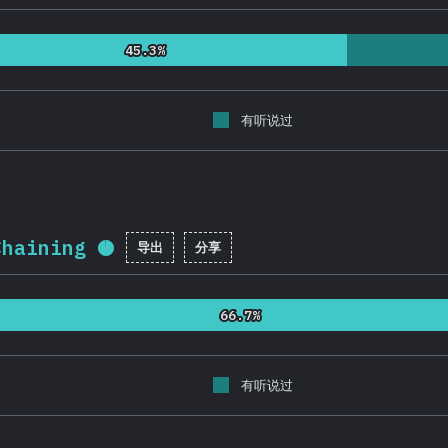
45.3%
45.3%
有听说过
Chaining
导出
分享
完成率:
95.7
%
(
22746
)
66.7%
66.7%
有听说过