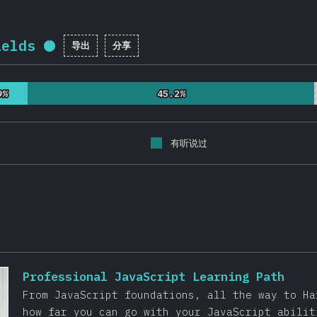
ields
导出
分享
完成率:
95.9
%
(
22786
)
9%
9%
45.2%
45.2%
有听说过
Professional JavaScript Learning Path
From JavaScript foundations, all the way to Ha
how far you can go with your JavaScript abilit