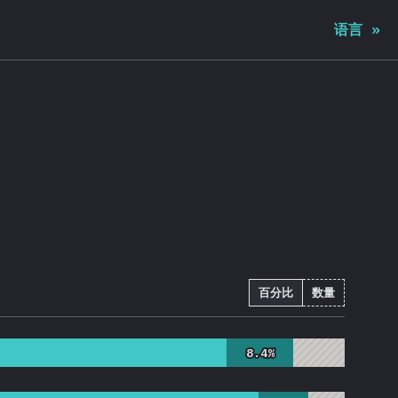
语言
»
百分比
数量
8.4%
8.4%