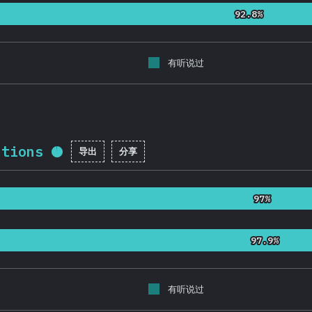
92.8%
92.8%
有听说过
ctions
导出
分享
完成率:
95.5
%
(
22695
)
97%
97%
97.9%
97.9%
有听说过