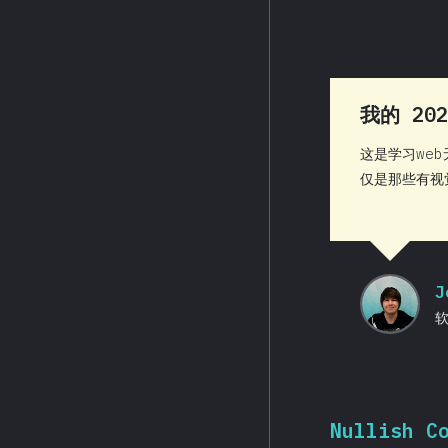
我的 20
这是学习we
仅是那些有视
J
Nullish C