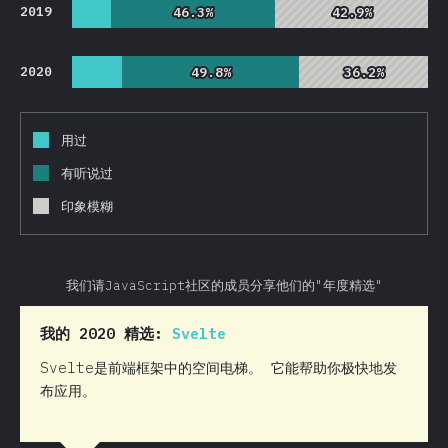
2019
46.3%
46.3%
42.9%
42.9%
2020
49.8%
49.8%
36.2%
36.2%
用过
有听说过
印象模糊
我们请JavaScript社区的成员分享他们的"年度精选"
我的 2020 精选:
Svelte
Svelte是前端框架中的空间电梯。 它能帮助你极快地发
布应用。