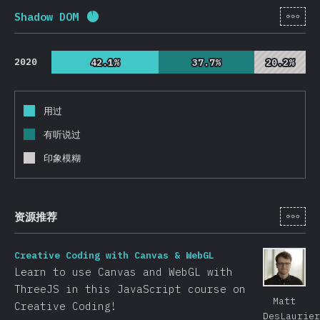
[zh-
Shadow DOM
完成率:
92.6
%
(
22000
)
2020
42.1%
42.1%
37.7%
37.7%
20.2%
20.2%
用过
有听说过
印象模糊
[zh-
资源推荐
Creative Coding with Canvas & WebGL
Learn to use Canvas and WebGL with
ThreeJS in this JavaScript course on
Matt
Creative Coding!
DesLaurier