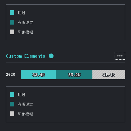
用过
有听说过
印象模糊
[zh-
Custom Elements
完成率:
92.4
%
(
21952
)
2020
33.4%
33.4%
35.2%
35.2%
31.4%
31.4%
用过
有听说过
印象模糊