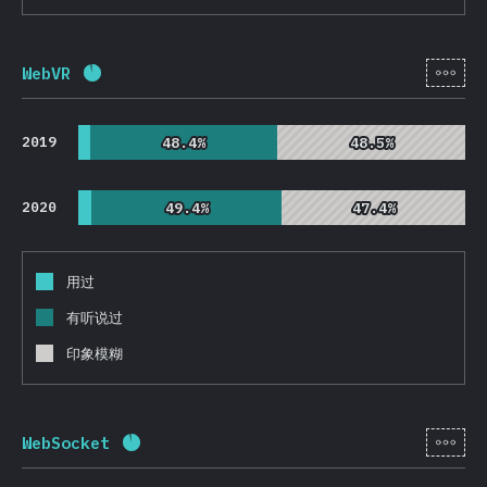
[zh-
WebVR
完成率:
92.1
%
(
21893
)
2019
48.4%
48.4%
48.5%
48.5%
2020
49.4%
49.4%
47.4%
47.4%
用过
有听说过
印象模糊
[zh-
WebSocket
完成率:
92.3
%
(
21929
)