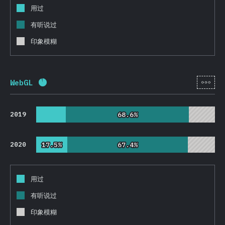
用过
有听说过
印象模糊
[zh-
WebGL
完成率:
92.2
%
(
21913
)
2019
68.6%
68.6%
2020
17.5%
17.5%
67.4%
67.4%
用过
有听说过
印象模糊