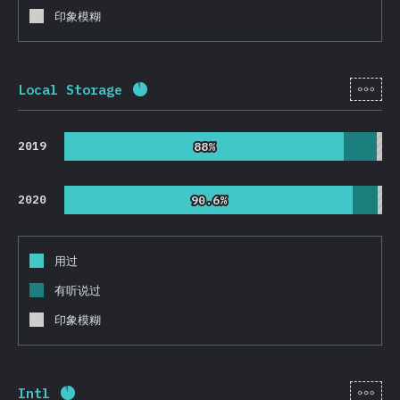
印象模糊
[zh-
Local Storage
完成率:
91.8
%
(
21813
)
2019
88%
88%
2020
90.6%
90.6%
用过
有听说过
印象模糊
[zh-
Intl
完成率:
91.8
%
(
21825
)