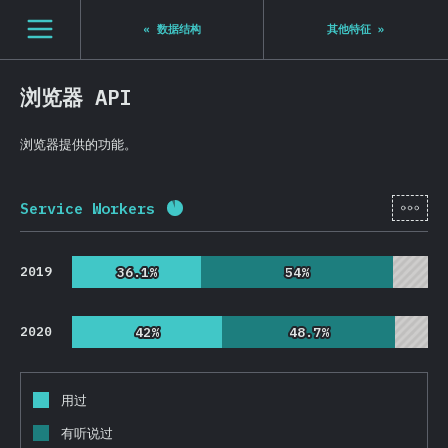
Navigated to State of JS 2020
[zh-Hans] general.open_nav
«
数据结构
其他特征
»
浏览器 API
浏览器提供的功能。
[zh-
Service Workers
完成率:
91.3
%
(
21703
)
2019
36.1%
36.1%
54%
54%
2020
42%
42%
48.7%
48.7%
用过
有听说过