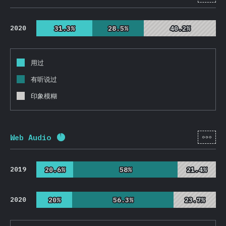
2020
31.3%
31.3%
28.5%
28.5%
40.2%
40.2%
用过
有听说过
印象模糊
[zh-
Web Audio
完成率:
92.1
%
(
21892
)
2019
20.6%
20.6%
58%
58%
21.4%
21.4%
2020
20%
20%
56.3%
56.3%
23.7%
23.7%