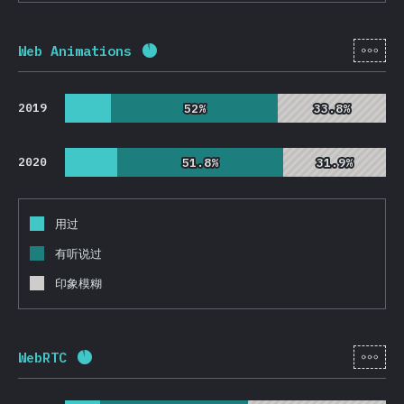
[zh-
Web Animations
完成率:
92.2
%
(
21912
)
2019
52%
52%
33.8%
33.8%
2020
51.8%
51.8%
31.9%
31.9%
用过
有听说过
印象模糊
[zh-
WebRTC
完成率:
92.1
%
(
21880
)