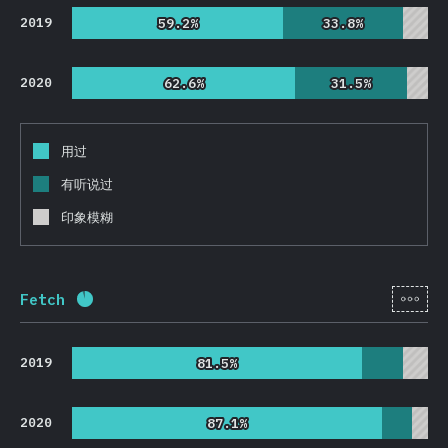
2019
59.2%
59.2%
33.8%
33.8%
2020
62.6%
62.6%
31.5%
31.5%
用过
有听说过
印象模糊
[zh-
Fetch
完成率:
92.4
%
(
21957
)
2019
81.5%
81.5%
2020
87.1%
87.1%