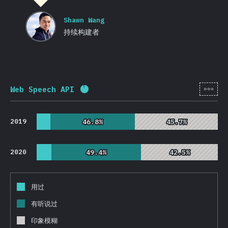
Shawn Wang
持续构建者
[zh-
Web Speech API
完成率:
92.1
%
(
21883
)
2019
46.8%
46.8%
45.7%
45.7%
2020
49.4%
49.4%
42.5%
42.5%
用过
有听说过
印象模糊