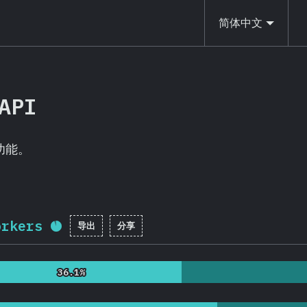
简体中文
API
功能。
orkers
导出
分享
完成率:
91.3
%
(
21703
)
36.1%
36.1%