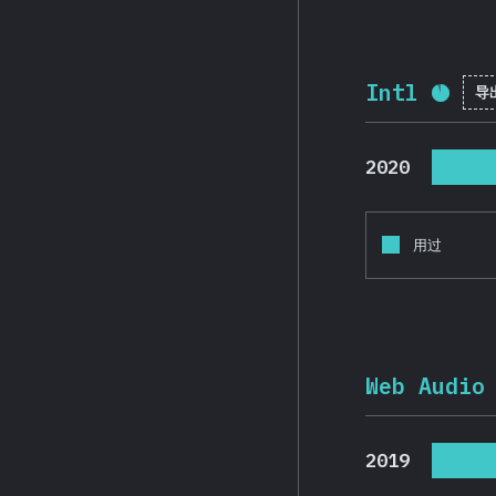
Intl
导
完成率
2020
用过
Web Audio
2019