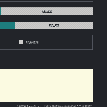
42.9%
42.9%
36.2%
36.2%
印象模糊
我们请JavaScript社区的成员分享他们的"年度精选"