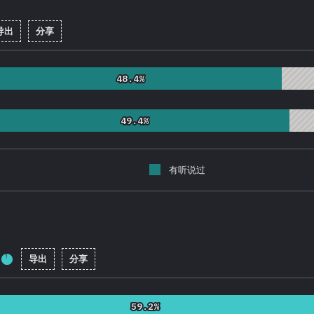
导出
分享
率:
92.1
%
(
21893
)
48.4%
48.4%
49.4%
49.4%
有听说过
导出
分享
完成率:
92.3
%
(
21929
)
59.2%
59.2%