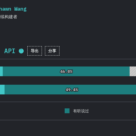
hawn Wang
持续构建者
h API
导出
分享
完成率:
92.1
%
(
21883
)
46.8%
46.8%
49.4%
49.4%
有听说过