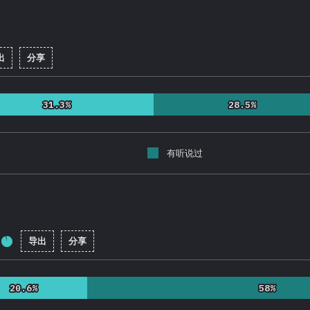
出
分享
:
91.8
%
(
21825
)
31.3%
31.3%
28.5%
28.5%
有听说过
导出
分享
完成率:
92.1
%
(
21892
)
20.6%
20.6%
58%
58%