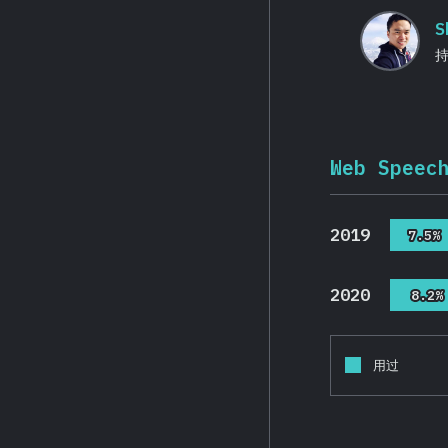
S
Web Speec
2019
7.5%
7.5%
2020
8.2%
8.2%
用过