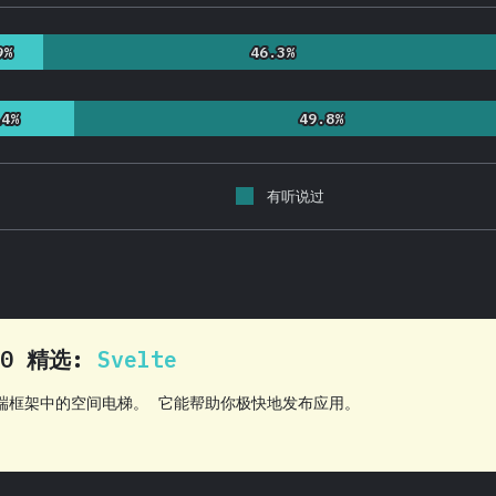
9%
9%
46.3%
46.3%
14%
14%
49.8%
49.8%
有听说过
20 精选:
Svelte
是前端框架中的空间电梯。 它能帮助你极快地发布应用。