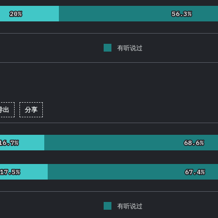
20%
20%
56.3%
56.3%
有听说过
导出
分享
率:
92.2
%
(
21913
)
16.7%
16.7%
68.6%
68.6%
17.5%
17.5%
67.4%
67.4%
有听说过