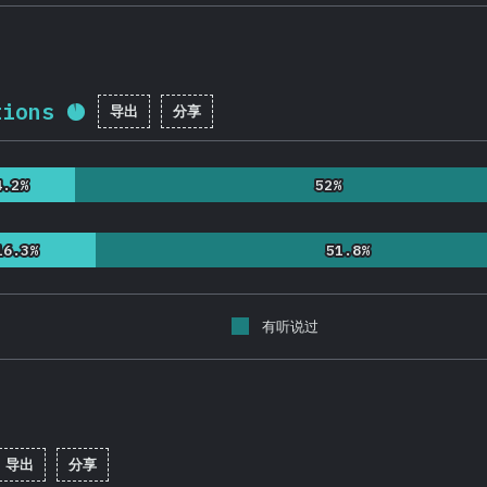
tions
导出
分享
完成率:
92.2
%
(
21912
)
4.2%
4.2%
52%
52%
16.3%
16.3%
51.8%
51.8%
有听说过
导出
分享
成率:
92.1
%
(
21880
)