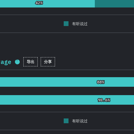
42%
42%
有听说过
rage
导出
分享
完成率:
91.8
%
(
21813
)
88%
88%
90.6%
90.6%
有听说过