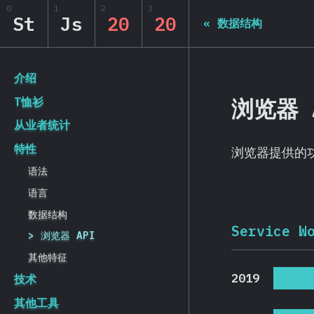
Navigated to State of JS 2020
0
1
2
3
State of JS 2020
St
Js
20
20
«
数据结构
[zh-Hans] general.back_to_intro
介绍
浏览器 
T恤衫
从业者统计
特性
浏览器提供的
语法
语言
数据结构
Service W
浏览器 API
其他特征
2019
技术
其他工具