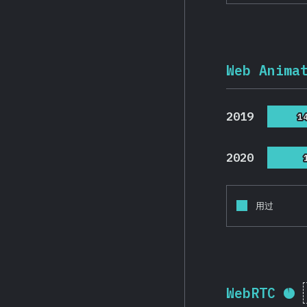
Web Anima
2019
1
1
2020
用过
WebRTC
完