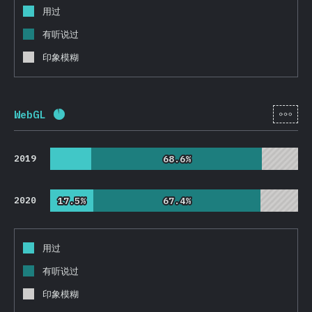
用过
有听说过
印象模糊
[zh-
WebGL
完成率:
92.2
%
(
21913
)
2019
68.6%
68.6%
2020
17.5%
17.5%
67.4%
67.4%
用过
有听说过
印象模糊