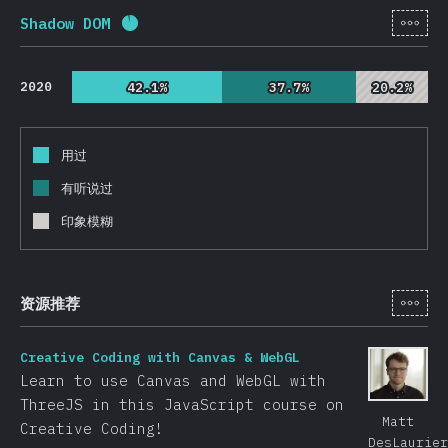
[zh-
Shadow DOM
完成率:
92.6
%
(
22000
)
2020
42.1%
42.1%
37.7%
37.7%
20.2%
20.2%
用过
有听说过
印象模糊
[zh-
资源推荐
Creative Coding with Canvas & WebGL
Learn to use Canvas and WebGL with
ThreeJS in this JavaScript course on
Matt
Creative Coding!
DesLaurier