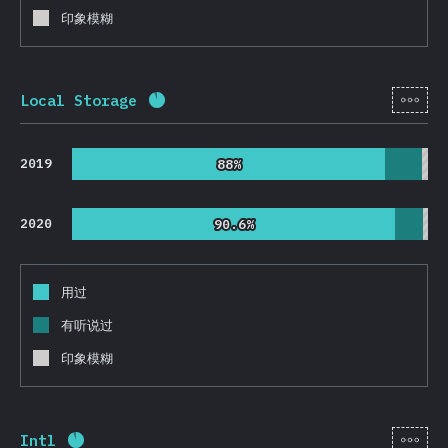
印象模糊
[zh-
Local Storage
完成率:
91.8
%
(
21813
)
2019
88%
88%
2020
90.6%
90.6%
用过
有听说过
印象模糊
[zh-
Intl
完成率:
91.8
%
(
21825
)