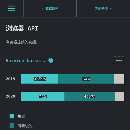
Navigated to State of JS 2020
[zh-Hans] general.open_nav
«
数据结构
其他特征
»
浏览器 API
浏览器提供的功能。
[zh-
Service Workers
完成率:
91.3
%
(
21703
)
2019
36.1%
36.1%
54%
54%
2020
42%
42%
48.7%
48.7%
用过
有听说过