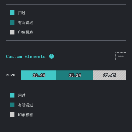
用过
有听说过
印象模糊
[zh-
Custom Elements
完成率:
92.4
%
(
21952
)
2020
33.4%
33.4%
35.2%
35.2%
31.4%
31.4%
用过
有听说过
印象模糊