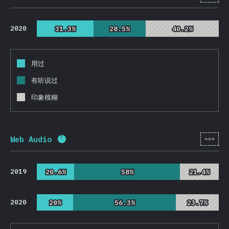
2020
31.3%
31.3%
28.5%
28.5%
40.2%
40.2%
用过
有听说过
印象模糊
[zh-
Web Audio
完成率:
92.1
%
(
21892
)
2019
20.6%
20.6%
58%
58%
21.4%
21.4%
2020
20%
20%
56.3%
56.3%
23.7%
23.7%