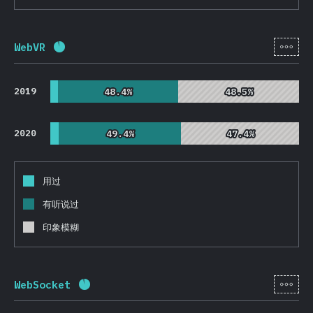
[zh-
WebVR
完成率:
92.1
%
(
21893
)
2019
48.4%
48.4%
48.5%
48.5%
2020
49.4%
49.4%
47.4%
47.4%
用过
有听说过
印象模糊
[zh-
WebSocket
完成率:
92.3
%
(
21929
)