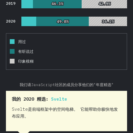
2019
46.3%
46.3%
42.9%
42.9%
2020
49.8%
49.8%
36.2%
36.2%
用过
有听说过
印象模糊
我们请JavaScript社区的成员分享他们的"年度精选"
我的 2020 精选:
Svelte
Svelte是前端框架中的空间电梯。 它能帮助你极快地发
布应用。