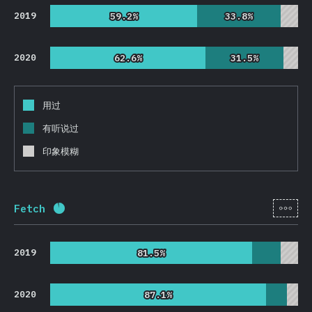
2019
59.2%
59.2%
33.8%
33.8%
2020
62.6%
62.6%
31.5%
31.5%
用过
有听说过
印象模糊
[zh-
Fetch
完成率:
92.4
%
(
21957
)
2019
81.5%
81.5%
2020
87.1%
87.1%