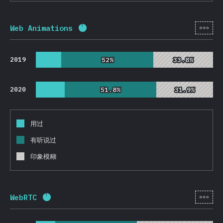
[zh-
Web Animations
完成率:
92.2
%
(
21912
)
2019
52%
52%
33.8%
33.8%
2020
51.8%
51.8%
31.9%
31.9%
用过
有听说过
印象模糊
[zh-
WebRTC
完成率:
92.1
%
(
21880
)