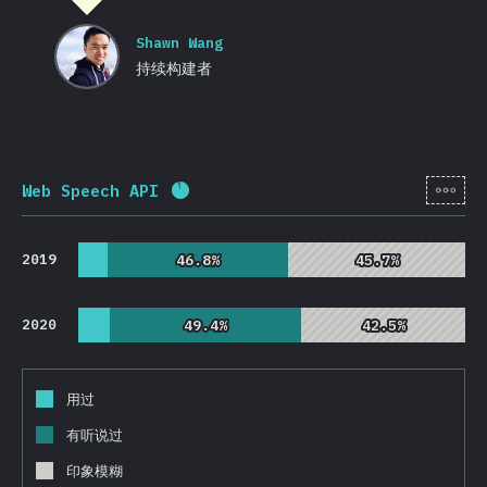
Shawn Wang
持续构建者
[zh-
Web Speech API
完成率:
92.1
%
(
21883
)
2019
46.8%
46.8%
45.7%
45.7%
2020
49.4%
49.4%
42.5%
42.5%
用过
有听说过
印象模糊