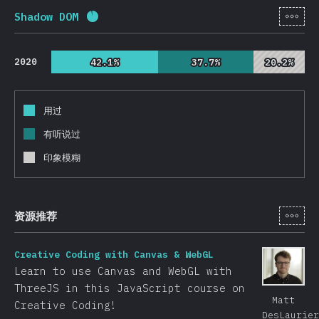
[zh-
Shadow DOM
完成率:
92.6
%
(
22000
)
2020
42.1%
42.1%
37.7%
37.7%
20.2%
20.2%
用过
有听说过
印象模糊
[zh-
资源推荐
Creative Coding with Canvas & WebGL
Learn to use Canvas and WebGL with
ThreeJS in this JavaScript course on
Matt
Creative Coding!
DesLaurier