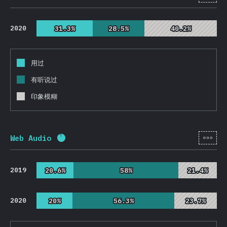
2020
31.3%
31.3%
28.5%
28.5%
40.2%
40.2%
用过
有听说过
印象模糊
[zh-
Web Audio
完成率:
92.1
%
(
21892
)
2019
20.6%
20.6%
58%
58%
21.4%
21.4%
2020
20%
20%
56.3%
56.3%
23.7%
23.7%