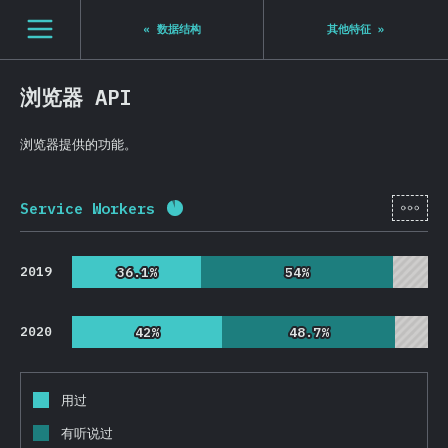
Navigated to State of JS 2020
[zh-Hans] general.open_nav
«
数据结构
其他特征
»
浏览器 API
浏览器提供的功能。
[zh-
Service Workers
完成率:
91.3
%
(
21703
)
2019
36.1%
36.1%
54%
54%
2020
42%
42%
48.7%
48.7%
用过
有听说过