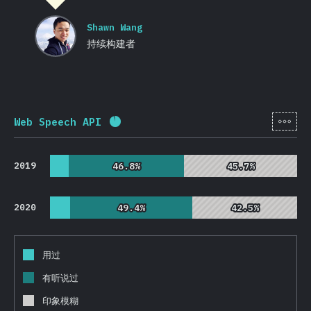
Shawn Wang
持续构建者
[zh-
Web Speech API
完成率:
92.1
%
(
21883
)
2019
46.8%
46.8%
45.7%
45.7%
2020
49.4%
49.4%
42.5%
42.5%
用过
有听说过
印象模糊