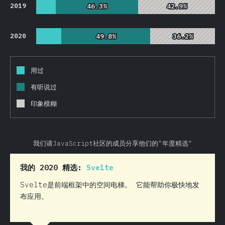
2019
46.3%
46.3%
42.9%
42.9%
2020
49.8%
49.8%
36.2%
36.2%
用过
有听说过
印象模糊
我们请JavaScript社区的成员分享他们的"年度精选"
我的 2020 精选:
Svelte
Svelte是前端框架中的空间电梯。 它能帮助你极快地发
布应用。