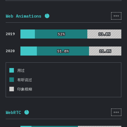
[zh-
Web Animations
完成率:
92.2
%
(
21912
)
2019
52%
52%
33.8%
33.8%
2020
51.8%
51.8%
31.9%
31.9%
用过
有听说过
印象模糊
[zh-
WebRTC
完成率:
92.1
%
(
21880
)