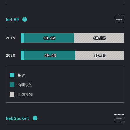
[zh-
WebVR
完成率:
92.1
%
(
21893
)
2019
48.4%
48.4%
48.5%
48.5%
2020
49.4%
49.4%
47.4%
47.4%
用过
有听说过
印象模糊
[zh-
WebSocket
完成率:
92.3
%
(
21929
)