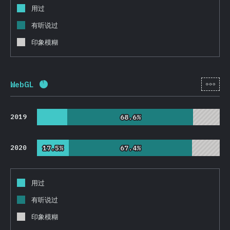
用过
有听说过
印象模糊
[zh-
WebGL
完成率:
92.2
%
(
21913
)
2019
68.6%
68.6%
2020
17.5%
17.5%
67.4%
67.4%
用过
有听说过
印象模糊