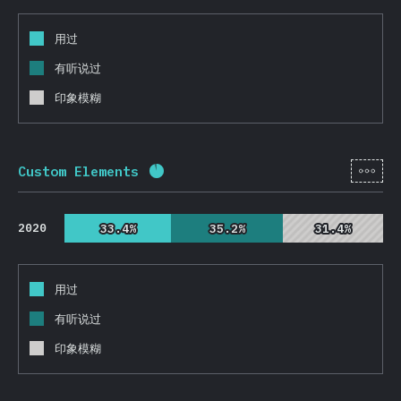
用过
有听说过
印象模糊
[zh-
Custom Elements
完成率:
92.4
%
(
21952
)
2020
33.4%
33.4%
35.2%
35.2%
31.4%
31.4%
用过
有听说过
印象模糊