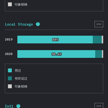
印象模糊
[zh-
Local Storage
完成率:
91.8
%
(
21813
)
2019
88%
88%
2020
90.6%
90.6%
用过
有听说过
印象模糊
[zh-
Intl
完成率:
91.8
%
(
21825
)