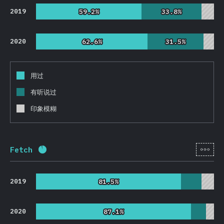
2019
59.2%
59.2%
33.8%
33.8%
2020
62.6%
62.6%
31.5%
31.5%
用过
有听说过
印象模糊
[zh-
Fetch
完成率:
92.4
%
(
21957
)
2019
81.5%
81.5%
2020
87.1%
87.1%