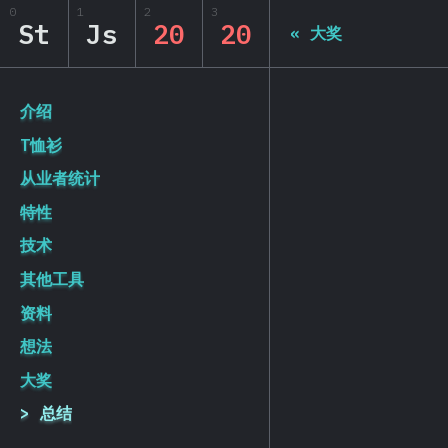
0
1
2
3
State of JS 2020
St
Js
20
20
«
大奖
[zh-Hans] general.back_to_intro
介绍
T恤衫
从业者统计
特性
技术
其他工具
资料
想法
大奖
总结