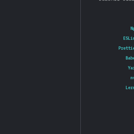
N
ESLi
Pretti
Bab
Ya
n
Ler