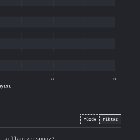
60
80
ayısı
Yüzde
Miktar
74
)
i kullanıyorsunuz?