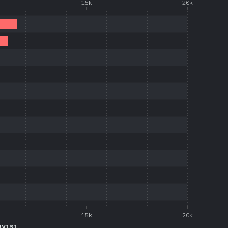
15k
20k
15k
20k
ayısı