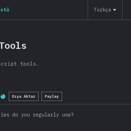
üstü
Türkçe
Tools
Script tools.
Dışa Aktar
Paylaş
Tamamlanma yüzdesi:
80.8
%
(
19202
)
ries do you regularly use?