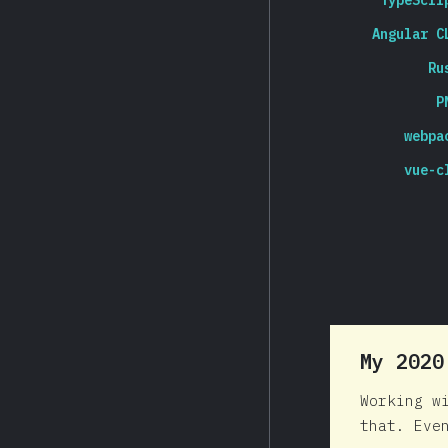
TypeScri
Angular C
Ru
P
webpa
vue-c
My 202
Working w
that. Eve