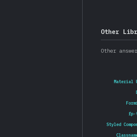
Other Lib
Other answe
Material 
Form
fp-
Styled Compo
Classnam