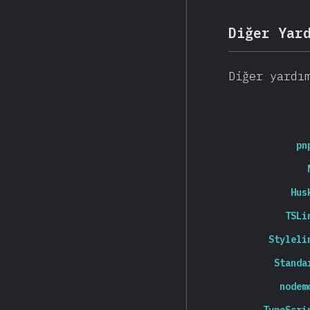
Diğer Yar
Diğer yardı
pn
Hus
TSLi
Styleli
Standa
nodem