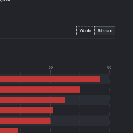
Yüzde
Miktar
60
80