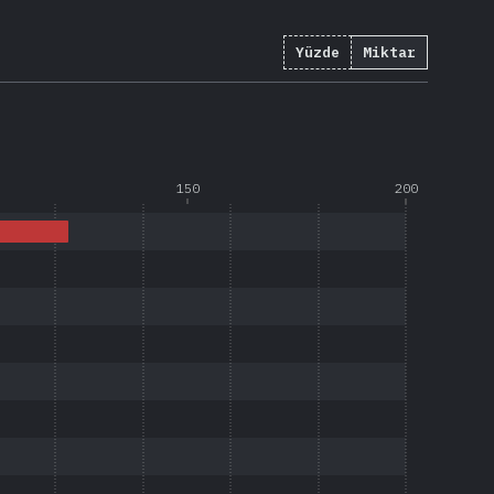
Yüzde
Miktar
(
626
)
150
200