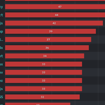
ry
47
ct
44
js
42
up
39
t…
37
Rx
36
ot
34
ux
33
nv
33
er
33
js
33
SS
32