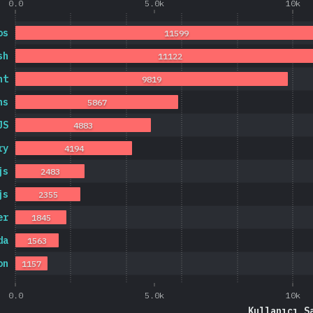
0.0
5.0k
10k
os
11599
sh
11122
nt
9819
ns
5867
JS
4883
ry
4194
js
2483
js
2355
er
1845
da
1563
on
1157
0.0
5.0k
10k
Kullanıcı S