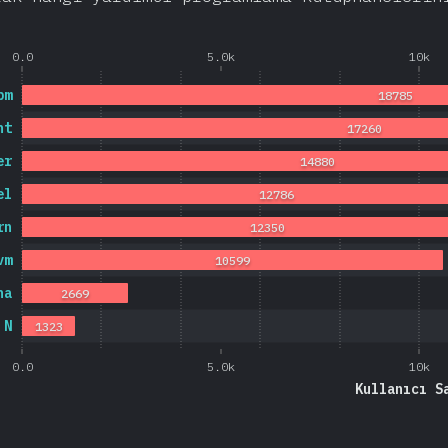
0.0
5.0k
10k
pm
18785
nt
17260
er
14880
el
12786
rn
12350
vm
10599
na
2669
N
1323
0.0
5.0k
10k
Kullanıcı S