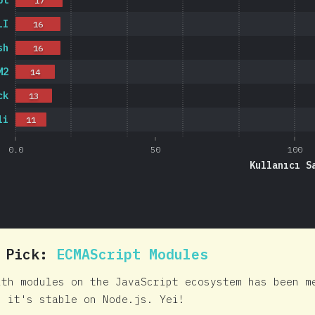
pt
17
LI
16
sh
16
M2
14
ck
13
li
11
0.0
50
100
Kullanıcı S
0 Pick:
ECMAScript Modules
ith modules on the JavaScript ecosystem has been m
n it's stable on Node.js. Yei!