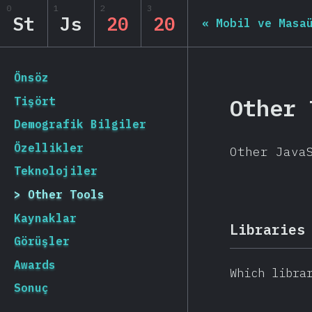
0
1
2
3
State of JS 2020
St
Js
20
20
«
Mobil ve Masa
[tr-TR] general.back_to_intro
Önsöz
Other 
Tişört
Demografik Bilgiler
Özellikler
Other Java
Teknolojiler
Other Tools
Kaynaklar
Libraries
Görüşler
Awards
Which libra
Sonuç