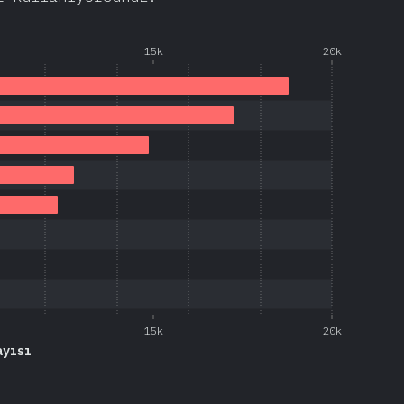
15k
20k
15k
20k
ayısı