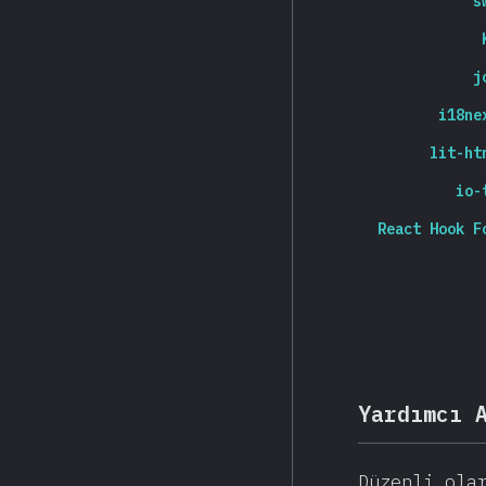
s
j
i18ne
lit-ht
io-
React Hook F
Yardımcı 
Düzenli ola