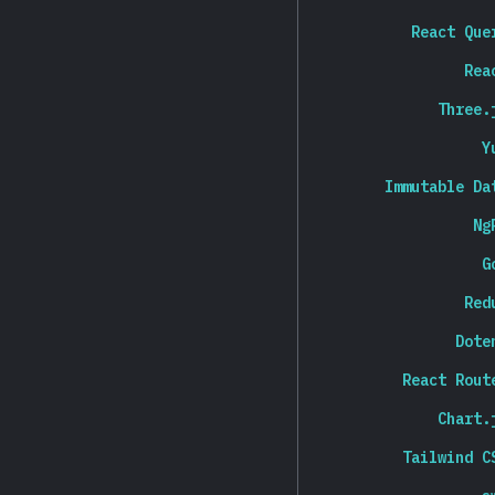
React Que
Rea
Three.
Y
Immutable Da
Ng
G
Red
Dote
React Rout
Chart.
Tailwind C