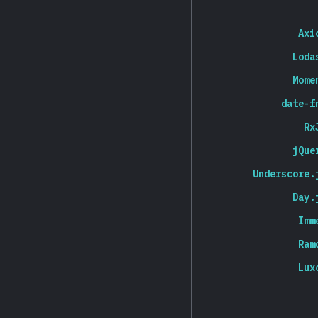
Axi
Loda
Mome
date-f
Rx
jQue
Underscore.
Day.
Imm
Ram
Lux