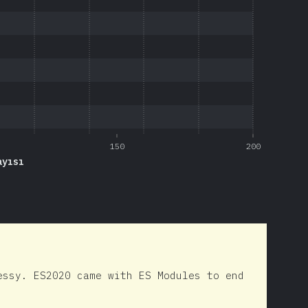
150
200
ayısı
essy. ES2020 came with ES Modules to end