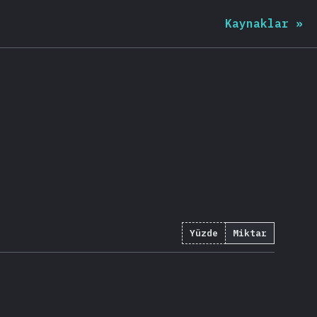
Kaynaklar
»
Yüzde
Miktar