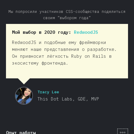
Мы попросили участников CSS-сообщества поделиться
своим ”выбором года”
Мой выбор в 2020 году:
RedwoodJS
RedwoodJS и подобные ему фреймворки
меняют наше представления о разработке.
Он привносит лёгкость Ruby on Rails в
экосистему фронтенда.
Tracy Lee
This Dot Labs, GDE, MVP
[ru-
Опыт работы