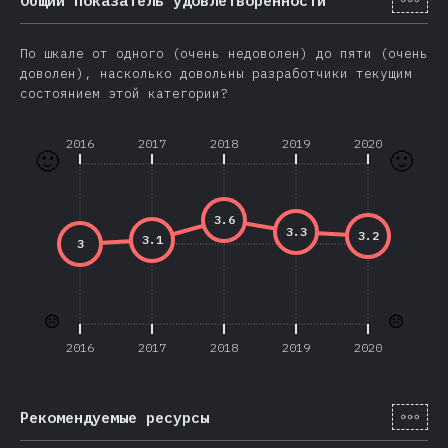
По шкале от одного (очень недоволен) до пяти (очень
доволен), насколько довольны разработчики текущим
состоянием этой категории?
2016
2017
2018
2019
2020
🙂
🙂
3.6
3.3
3.2
3.1
3
☹️
☹️
2016
2017
2018
2019
2020
[ru-
Рекомендуемые ресурсы