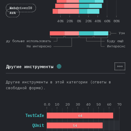
WebdriverIO
AVA
40%
20%
0%
20%
40%
60%
80%
Узнав
 буду больше использовать
Буду ещё ис
Не интересно
Интересно
[ru-
Другие инструменты
Процент заполнения:
1.7
%
(
40
Другие инструменты в этой категории (ответы в
свободной форме).
0.0
10
20
30
40
50
60
70
TestCafe
64
QUnit
54