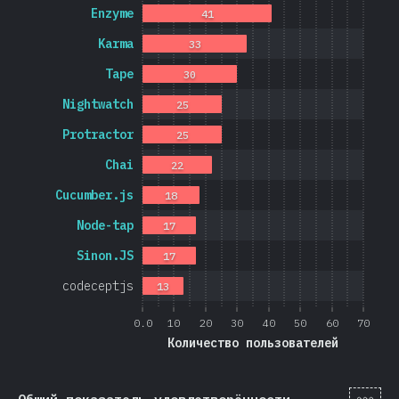
Enzyme
41
Karma
33
Tape
30
Nightwatch
25
Protractor
25
Chai
22
Cucumber.js
18
Node-tap
17
Sinon.JS
17
codeceptjs
13
0.0
10
20
30
40
50
60
70
Количество пользователей
[ru-
Общий показатель удовлетворённости