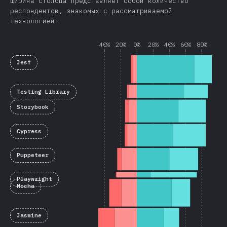
Ширина столбца представляет собой количество
респондентов, знакомых с рассматриваемой
технологией.
40%
20%
0%
20%
40%
60%
80%
Jest
Testing Library
Storybook
Cypress
Puppeteer
Playwright
Mocha
Jasmine