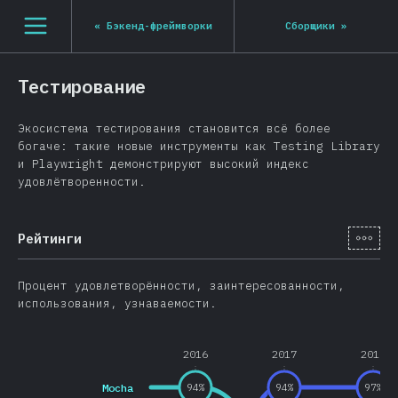
Navigated to State of JS 2020
[ru-RU] general.open_nav
«
Бэкенд-фреймворки
Сборщики
»
Тестирование
Экосистема тестирования становится всё более
богаче: такие новые инструменты как Testing Library
и Playwright демонстрируют высокий индекс
удовлётворенности.
[ru-
Рейтинги
Процент удовлетворённости, заинтересованности,
использования, узнаваемости.
2016
2017
2018
Mocha
94
%
94
%
97
%