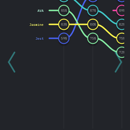
AVA
85
%
87
%
89
%
Jasmine
83
%
80
%
82
%
Jest
59
%
75
%
75
%
72
%