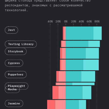
Ширина столбца представляет собой количество
респондентов, знакомых с рассматриваемой
технологией.
40%
20%
0%
20%
40%
60%
80%
Jest
Testing Library
Storybook
Cypress
Puppeteer
Playwright
Mocha
Jasmine