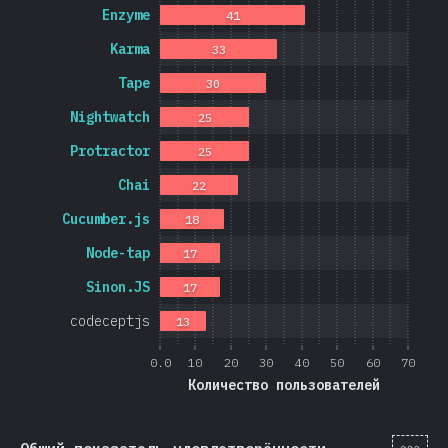
Enzyme
41
Karma
33
Tape
30
Nightwatch
25
Protractor
25
Chai
22
Cucumber.js
18
Node-tap
17
Sinon.JS
17
codeceptjs
13
0.0
10
20
30
40
50
60
70
Количество пользователей
[ru-
Общий показатель удовлетворённости