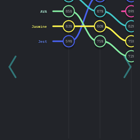
AVA
85
%
87
%
89
%
Jasmine
83
%
80
%
82
%
Jest
59
%
75
%
75
%
72
%