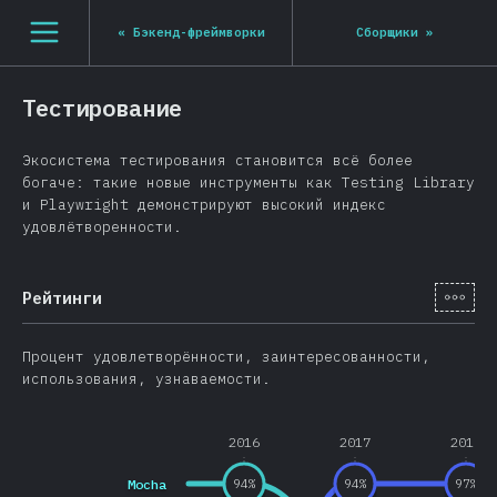
[ru-RU] general.open_nav
«
Бэкенд-фреймворки
Сборщики
»
Тестирование
Экосистема тестирования становится всё более
богаче: такие новые инструменты как Testing Library
и Playwright демонстрируют высокий индекс
удовлётворенности.
[ru-
Рейтинги
Процент удовлетворённости, заинтересованности,
использования, узнаваемости.
2016
2017
2018
Mocha
94
%
94
%
97
%