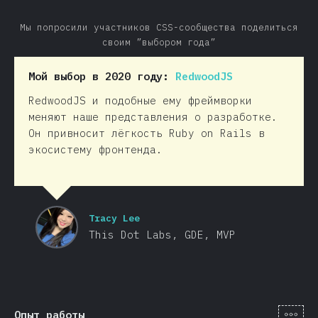
Мы попросили участников CSS-сообщества поделиться
своим ”выбором года”
Мой выбор в 2020 году:
RedwoodJS
RedwoodJS и подобные ему фреймворки
меняют наше представления о разработке.
Он привносит лёгкость Ruby on Rails в
экосистему фронтенда.
Tracy Lee
This Dot Labs, GDE, MVP
[ru-
Опыт работы