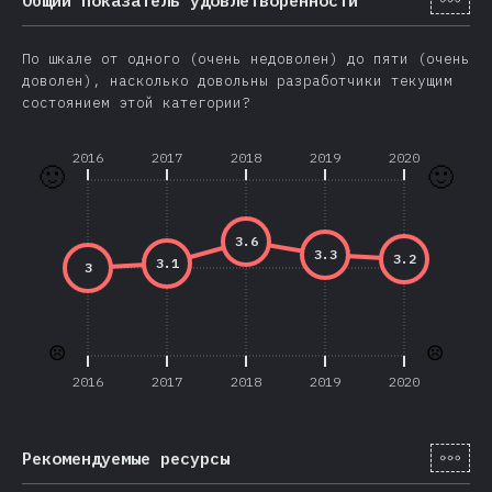
По шкале от одного (очень недоволен) до пяти (очень
доволен), насколько довольны разработчики текущим
состоянием этой категории?
2016
2017
2018
2019
2020
🙂
🙂
3.6
3.3
3.2
3.1
3
☹️
☹️
2016
2017
2018
2019
2020
[ru-
Рекомендуемые ресурсы