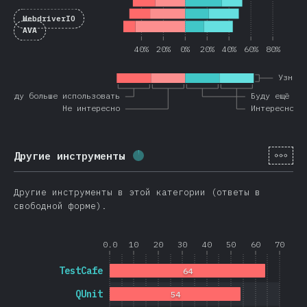
WebdriverIO
AVA
40%
20%
0%
20%
40%
60%
80%
Узнав
 буду больше использовать
Буду ещё ис
Не интересно
Интересно
[ru-
Другие инструменты
Процент заполнения:
1.7
%
(
40
Другие инструменты в этой категории (ответы в
свободной форме).
0.0
10
20
30
40
50
60
70
TestCafe
64
QUnit
54