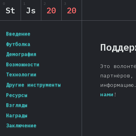
0
1
2
3
State of JS 2020
St
Js
20
20
[ru-RU] general.back_to_intro
Введение
Поддер
Футболка
Демография
Возможности
Это волонт
Технологии
партнёров,
информацию
Другие инструменты
нами
!
Ресурсы
Взгляды
Награды
Заключение