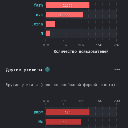
Yarn
12350
nvm
10599
Lerna
N
0.0
5.0k
10k
15k
20k
Количество пользователей
[ru-
Другие утилиты
Процент заполнения:
2.6
%
(
626
)
Другие утилиты (поле со свободной формой ответа).
0.0
50
100
150
200
pnpm
123
Nx
99