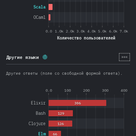
Scala
OCaml
0.0
1.0k
2.0k
3.0k
4.0k
5.0k
6.0k
7.0k
Количество пользователей
[ru-
Другие языки
Процент заполнения:
4
%
(
950
)
Другие ответы (поле со свободной формой ответа).
0.0
100
200
300
400
Elixir
306
Bash
129
Clojure
126
Elm
66