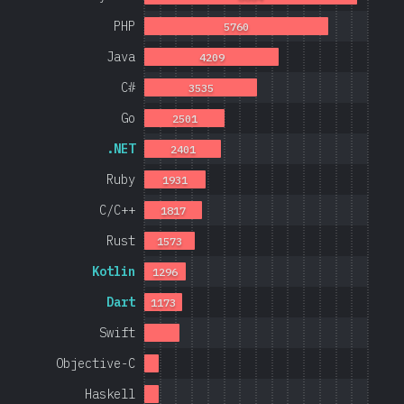
PHP
5760
Java
4209
C#
3535
Go
2501
.NET
2401
Ruby
1931
C/C++
1817
Rust
1573
Kotlin
1296
Dart
1173
Swift
Objective-C
Haskell