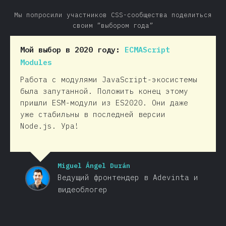
Мы попросили участников CSS-сообщества поделиться
своим ”выбором года”
Мой выбор в 2020 году:
ECMAScript
Modules
Работа с модулями JavaScript-экосистемы
была запутанной. Положить конец этому
пришли ESM-модули из ES2020. Они даже
уже стабильны в последней версии
Node.js. Ура!
Miguel Ángel Durán
Ведущий фронтендер в Adevinta и
видеоблогер