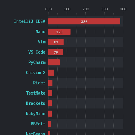
0.0
100
200
300
400
IntelliJ IDEA
386
Nano
120
Vim
83
VS Code
79
PyCharm
Onivim 2
Rider
TextMate
Brackets
RubyMine
BBEdit
NetBeans