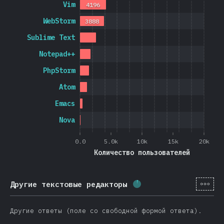
Vim
4196
WebStorm
3888
Sublime Text
Notepad++
PhpStorm
Atom
Emacs
Nova
0.0
5.0k
10k
15k
20k
Количество пользователей
[ru-
Другие текстовые редакторы
Процент заполнения:
Другие ответы (поле со свободной формой ответа).