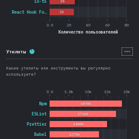
io-ts
26
React Hook Fo…
25
0.0
20
40
60
80
Количество пользователей
[ru-
Утилиты
Процент заполнения:
88.3
%
(
20974
)
Какие утилиты или инструменты вы регулярно
используете?
0.0
5.0k
10k
15k
20k
Npm
18785
ESLint
17260
Prettier
14880
Babel
12786