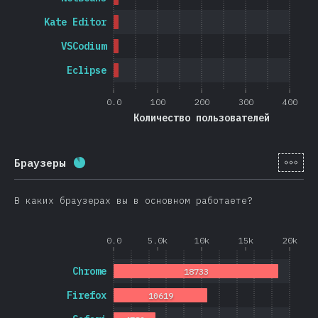
Kate Editor
VSCodium
Eclipse
0.0
100
200
300
400
Количество пользователей
[ru-
Браузеры
Процент заполнения:
88.7
%
(
21074
)
В каких браузерах вы в основном работаете?
0.0
5.0k
10k
15k
20k
Chrome
18733
Firefox
10619