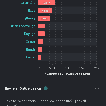
date-fns
5867
RxJS
4883
jQuery
4194
Underscore.js
Day.js
Immer
Ramda
Luxon
0.0
5.0k
10k
15k
20k
Количество пользователей
[ru-
Другие библиотеки
Процент заполнения:
5.7
%
(
136
Другие библиотеки (поле со свободной формой
ответа).