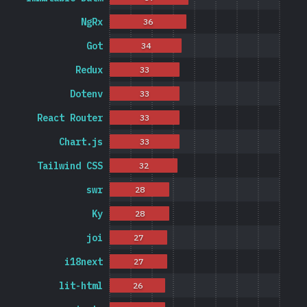
NgRx
36
Got
34
Redux
33
Dotenv
33
React Router
33
Chart.js
33
Tailwind CSS
32
swr
28
Ky
28
joi
27
i18next
27
lit-html
26