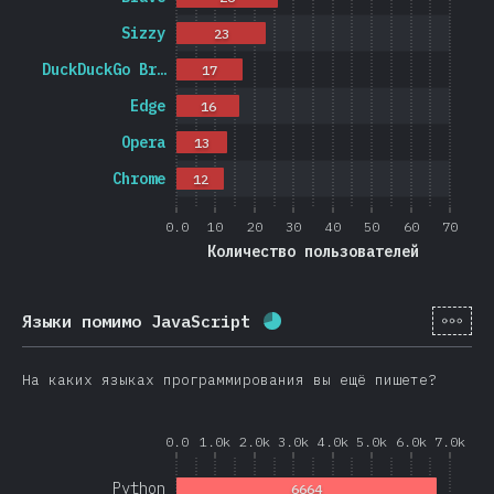
Sizzy
23
DuckDuckGo Br…
17
Edge
16
Opera
13
Chrome
12
0.0
10
20
30
40
50
60
70
Количество пользователей
[ru-
Языки помимо JavaScript
Процент заполнения:
68.
На каких языках программирования вы ещё пишете?
0.0
1.0k
2.0k
3.0k
4.0k
5.0k
6.0k
7.0k
Python
6664