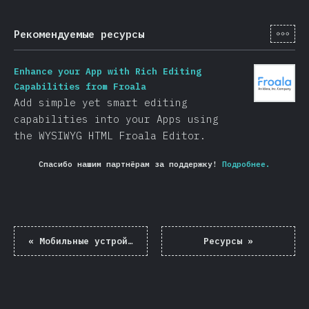
[ru-
Рекомендуемые ресурсы
Enhance your App with Rich Editing
Capabilities from Froala
Add simple yet smart editing
capabilities into your Apps using
the WYSIWYG HTML Froala Editor.
Спасибо нашим партнёрам за поддержку!
Подробнее.
«
Мобильные устройства и десктоп
Ресурсы
»