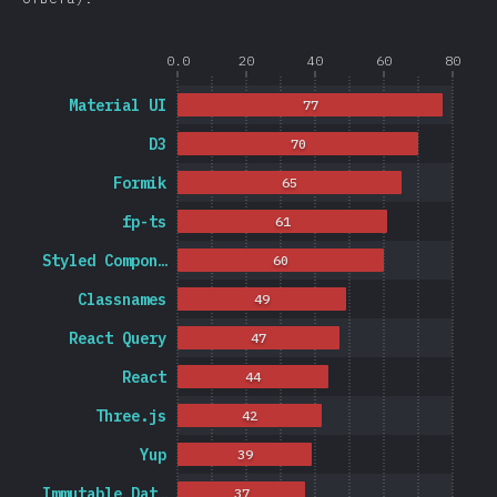
0.0
20
40
60
80
Material UI
77
D3
70
Formik
65
fp-ts
61
Styled Compon…
60
Classnames
49
React Query
47
React
44
Three.js
42
Yup
39
Immutable Dat…
37