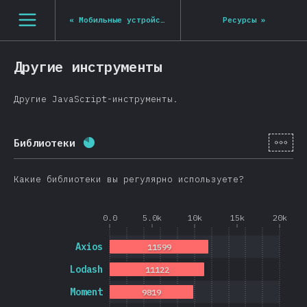
Navigated to State of JS 2020
[ru-RU] general.open_nav
«
Мобильные устройства и десктоп
Ресурсы
»
Другие инструменты
Другие JavaScript-инструменты.
[ru-
Библиотеки
Процент заполнения:
80.8
%
(
19202
)
Какие библиотеки вы регулярно используете?
0.0
5.0k
10k
15k
20k
Axios
11599
Lodash
11122
Moment
9819