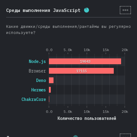
[ru-
Среды выполнения JavaScript
Процент заполнения:
Какие движки/среды выполнения/рантаймы вы регулярно
используете?
0.0
5.0k
10k
15k
20k
Node.js
19043
Browser
17115
Deno
Hermes
ChakraCore
0.0
5.0k
10k
15k
20k
Количество пользователей
[ru-