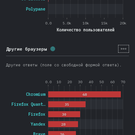
Polypane
0.0
5.0k
10k
15k
20k
Количество пользователей
[ru-
Другие браузеры
Процент заполнения:
1.2
%
(
278
)
Другие ответы (поле со свободной формой ответа).
0.0
10
20
30
40
50
60
70
Chromium
68
Firefox Quant…
35
Firefox
30
Yandex
28
Brave
26