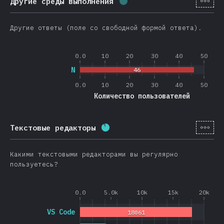
Другие среды выполнения
Процент заполнения:
0.4
Другие ответы (поле со свободной формой ответа).
0.0
10
20
30
40
50
N
46
0.0
10
20
30
40
50
Количество пользователей
[ru-
Текстовые редакторы
Процент заполнения:
88.4
%
(
Какими текстовыми редакторами вы регулярно
пользуетесь?
0.0
5.0k
10k
15k
20k
VS Code
18061