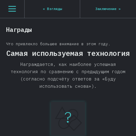
[ru-RU] general.open_nav
«
Взгляды
Заключение
»
Награды
Что привлекло большее внимание в этом году.
Самая используемая технология
Награждается, как наиболее успешная
технология по сравнению с предыдущим годом
(согласно подсчёту ответов за «Буду
использовать снова»).
?
TypeScript