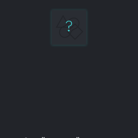
?
Testing
Library
97%
Поделиться