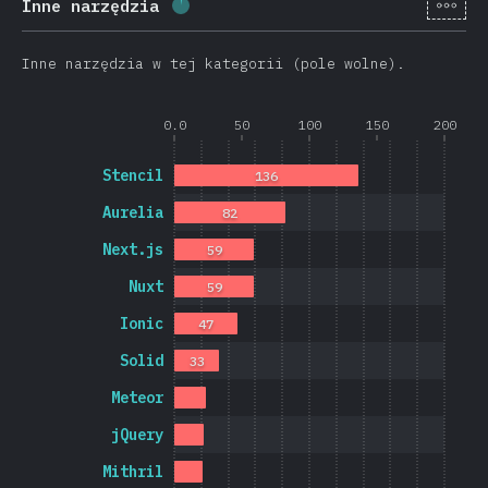
[pl-
Inne narzędzia
Procent ukończenia:
3.2
%
(
763
)
Inne narzędzia w tej kategorii (pole wolne).
0.0
50
100
150
200
Stencil
136
Aurelia
82
Next.js
59
Nuxt
59
Ionic
47
Solid
33
Meteor
jQuery
Mithril