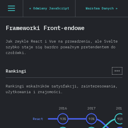
Navigated to State of JS 2020
[pl-PL] general.open_nav
«
Odmiany JavaScript
Warstwa Danych
»
Frameworki Front-endowe
Jak zwykle React i Vue na prowadzeniu, ale Svelte
szybko staje się bardzo poważnym pretendentem do
czołówki.
[pl-
Rankingi
Rankingi wskaźników satysfakcji, zainteresowania,
użytkowania i znajomości.
2016
2017
2018
React
93
%
93
%
91
%