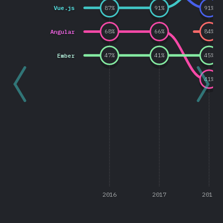
Vue.js
87
%
91
%
91
%
Angular
68
%
66
%
84
%
Ember
47
%
41
%
45
%
41
%
2016
2017
2018