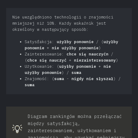
Nie uwzględniono technologii o znajomości
mniejszej niż 10%. Każdy wskaźnik jest
określony w następujący sposób:
Satysfakcja:
użyłby ponownie
/ (
użyłby
ponownie
+
nie użyłby ponownie
)
Zainteresowanie:
chce się nauczyćn
/
(
chce się nauczyć
+
niezainteresowany
)
Użytkowanie: (
użyłby ponownie
+
nie
użyłby ponownie
) /
suma
Znajomość: (
suma
-
nigdy nie słyszał
) /
suma
Diagram rankingów można przełączać
między satysfakcją,
💡
zainteresowaniem, użytkowaniem i
znajomością, aby uzyskać pełniejszy