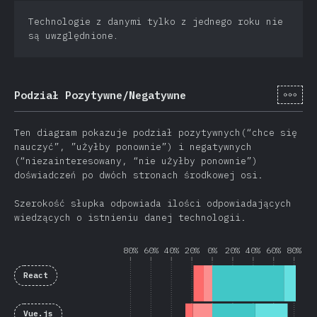
Technologie z danymi tylko z jednego roku nie
są uwzględnione.
[pl-
Podział Pozytywne/Negatywne
Ten diagram pokazuje podział pozytywnych(“chce się
nauczyć”, ”użyłby ponownie”) i negatywnych
(“niezainteresowany, “nie użyłby ponownie”)
doświadczeń po dwóch stronach środkowej osi.
Szerokość słupka odpowiada ilości odpowiadających
wiedzących o istnieniu danej technologii.
80%
60%
40%
20%
0%
20%
40%
60%
80%
React
Vue.js