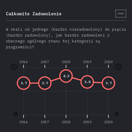
[pl-
Całkowite Zadowolenie
W skali od jednego (bardzo niezadowolony) do pięciu
(bardzo zadowolony), jak bardzo zadowoleni z
obecnego ogólnego stanu tej kategorii są
programiści?
2016
2017
2018
2019
2020
🙂
🙂
4.3
3.8
3.7
3.7
3.7
☹️
☹️
2016
2017
2018
2019
2020