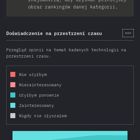
obraz rankingów danej kategorii.
[pl-
Doświadczenie na przestrzeni czasu
Przegląd opinii na temat badanych technologii na
przestrzeni czasu.
Nie użyłbym
Niezainteresowany
Użyłbym ponownie
Zainteresowany
Nigdy nie słyszałem
2016
2017
2018
2019
2020