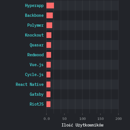
Hyperapp
Backbone
Polymer
Knockout
Quasar
Redwood
Vue.js
Cycle.js
React Native
Gatsby
RiotJS
0.0
50
100
150
200
Ilość Użytkowników