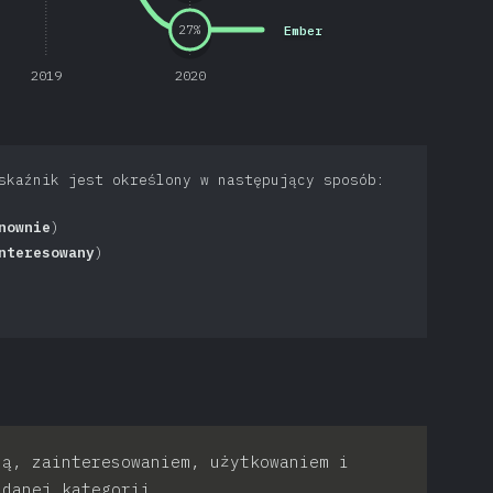
Ember
27
%
2019
2020
skaźnik jest określony w następujący sposób:
nownie
)
nteresowany
)
ją, zainteresowaniem, użytkowaniem i
 danej kategorii.