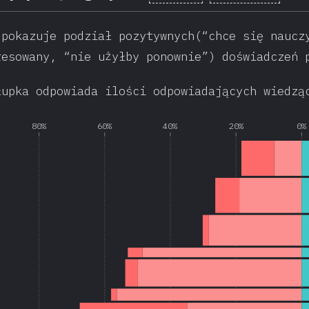
 pokazuje podział pozytywnych(“chce się naucz
resowany, “nie użyłby ponownie”) doświadczeń 
łupka odpowiada ilości odpowiadających wiedzą
80%
60%
40%
20%
0%