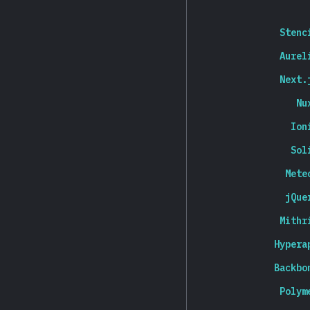
Stenc
Aurel
Next.
Nu
Ion
Sol
Mete
jQue
Mithr
Hypera
Backbo
Polym