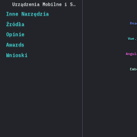
Urządzenia Mobilne i Stacjonarne
Inne Narzędzia
Rea
Źródła
Opinie
Vue.
Awards
Angul
Wnioski
Emb