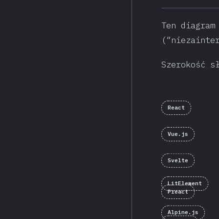
Ten diagram
(“niezainte
Szerokość s
React
Vue.js
Svelte
LitElement
Preact
Alpine.js