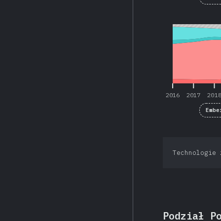
2016
2017
201
2016
2017
201
Embe
Technologie 
Podział P