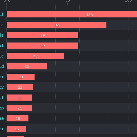
0.0
50
100
il
136
ia
82
js
59
xt
59
ic
47
id
33
or
23
ry
22
il
21
pp
21
ne
18
er
16