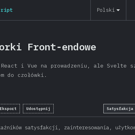
cript
Polski
orki Front-endowe
 React i Vue na prowadzeniu, ale Svelte s
em do czołówki.
Eksport
Udostępnij
Satysfakcja
kaźników satysfakcji, zainteresowania, użytko