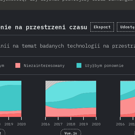
enie na przestrzeni czasu
Eksport
Udostę
inii na temat badanych technologii na przestr
ym
Niezainteresowany
Użyłbym ponownie
8
2019
2020
2016
2017
2018
2019
2020
2016
20
8
2019
2020
2016
2017
2018
2019
2020
2016
20
t
Vue.js