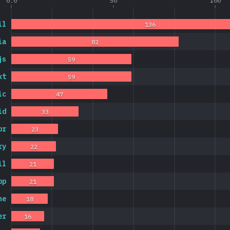
0.0
50
100
il
136
ia
82
js
59
xt
59
ic
47
id
33
or
23
ry
22
il
21
pp
21
ne
18
er
16