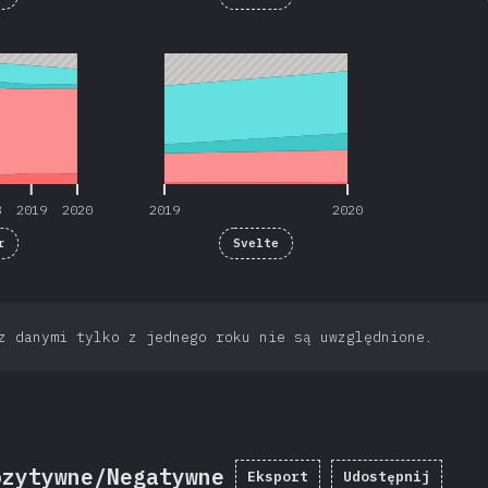
8
2019
2020
2019
2020
8
2019
2020
2019
2020
r
Svelte
z danymi tylko z jednego roku nie są uwzględnione.
ozytywne/Negatywne
Eksport
Udostępnij