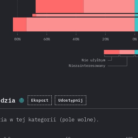
80%
60%
40%
20%
0%
Nie użyłbym
Niezainteresowany
ędzia
Eksport
Udostępnij
Procent ukończenia:
3.2
%
(
763
)
zia w tej kategorii (pole wolne).