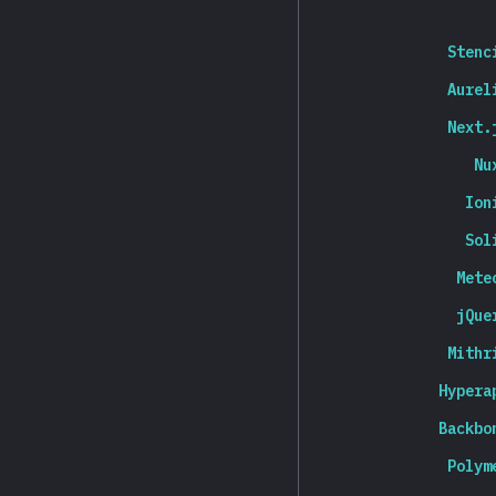
Stenc
Aurel
Next.
Nu
Ion
Sol
Mete
jQue
Mithr
Hypera
Backbo
Polym