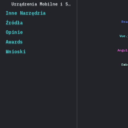
Urządzenia Mobilne i Stacjonarne
Inne Narzędzia
Rea
Źródła
Opinie
Vue.
Awards
Angul
Wnioski
Emb