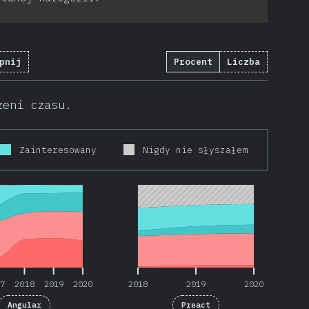
pnij
Procent
Liczba
zeni czasu.
Zainteresowany
Nigdy nie słyszałem
17
2018
2019
2020
2018
2019
2020
17
2018
2019
2020
2018
2019
2020
Angular
Preact