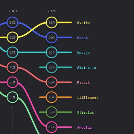
2019
2020
Svelte
89
%
89
%
React
88
%
88
%
Vue.js
87
%
85
%
Alpine.js
78
%
82
%
Preact
38
%
78
%
LitElement
30
%
78
%
Stimulus
67
%
Angular
42
%