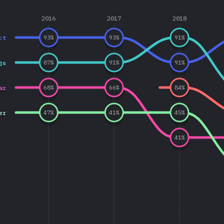
2016
2017
2018
ct
93
%
93
%
91
%
js
87
%
91
%
91
%
ar
68
%
66
%
84
%
er
47
%
41
%
45
%
41
%