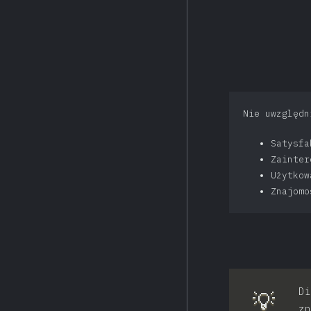
Nie uwzględn
Satysf
Zainte
Użytkow
Znajomo
Di
💡
zn