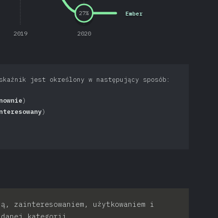
Ember
27
%
2019
2020
skaźnik jest określony w następujący sposób:
nownie
)
nteresowany
)
ją, zainteresowaniem, użytkowaniem i
 danej kategorii.