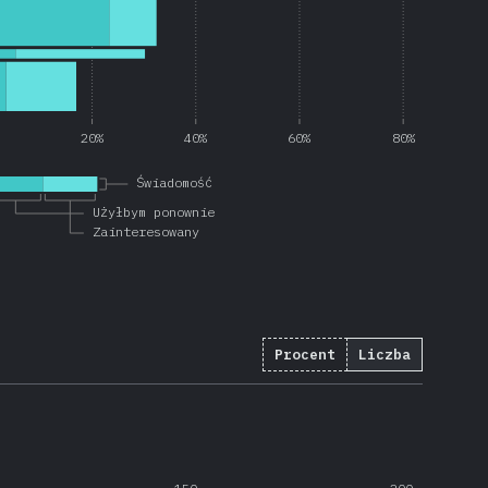
20%
40%
60%
80%
Świadomość
Użyłbym ponownie
Zainteresowany
Procent
Liczba