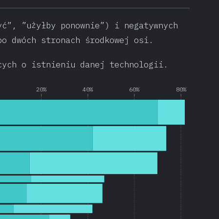
yć”, ”użyłby ponownie”) i negatywnych
po dwóch stronach środkowej osi.
cych o istnieniu danej technologii.
20%
40%
60%
80%