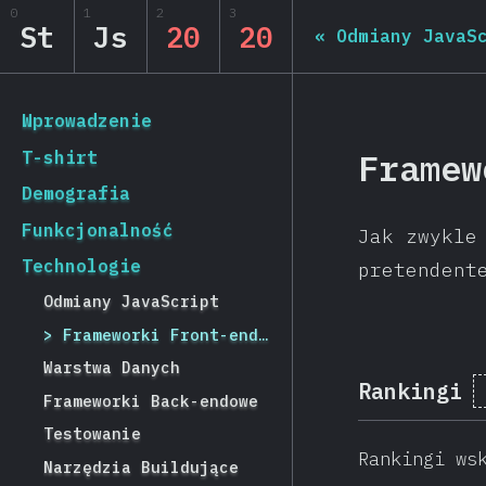
0
1
2
3
State of JS 2020
St
Js
20
20
«
Odmiany JavaS
[pl-PL] general.back_to_intro
Wprowadzenie
Framew
T-shirt
Demografia
Funkcjonalność
Jak zwykle
Technologie
pretendent
Odmiany JavaScript
Frameworki Front-endowe
Warstwa Danych
Rankingi
Frameworki Back-endowe
Testowanie
Rankingi ws
Narzędzia Buildujące