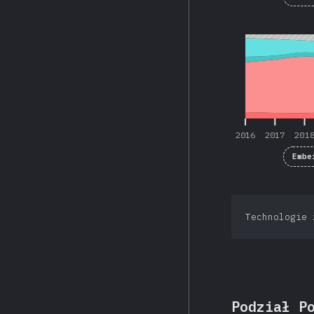
2016
2017
201
2016
2017
201
Embe
Technologie 
Podział P