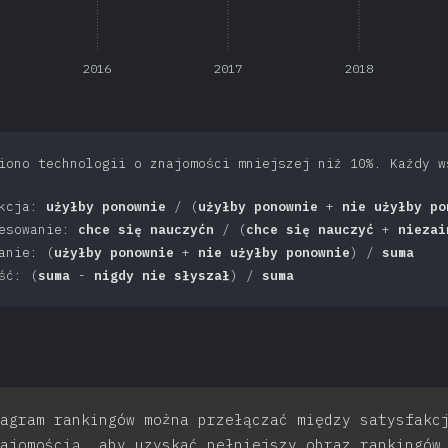
2016
2017
2018
iono technologii o znajomości mniejszej niż 10%. Każdy w
akcja:
użyłby ponownie
/ (
użyłby ponownie
+
nie użyłby po
resowanie:
chce się nauczyćn
/ (
chce się nauczyć
+
niezai
anie: (
użyłby ponownie
+
nie użyłby ponownie
) /
suma
ść: (
suma
-
nigdy nie słyszał
) /
suma
agram rankingów można przełączać między satysfakc
ajomością, aby uzyskać pełniejszy obraz rankingów