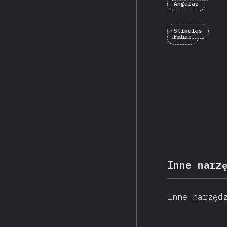
Angular
Stimulus
Ember
Inne narz
Inne narzęd