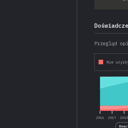
Doświadcz
Przegląd op
Nie użyłb
2016
2017
201
2016
2017
201
Reac