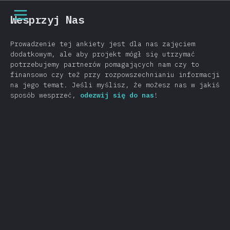
[pl-PL] general.open_nav
Wesprzyj Nas
Prowadzenie tej ankiety jest dla nas zajęciem
dodatkowym, ale aby projekt mógł się utrzymać
potrzebujemy partnerów pomagających nam czy to
finansowo czy też przy rozpowszechnianiu informacji
na jego temat. Jeśli myślisz, że możesz nas w jakiś
sposób wesprzeć,
odezwij się do nas
!