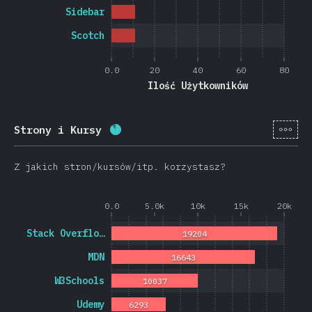
Sidebar
Scotch
0.0
20
40
60
80
Ilość Użytkowników
[pl-
Strony i Kursy
Procent ukończenia:
86.5
%
(
20561
Z jakich stron/kursów/itp. korzystasz?
0.0
5.0k
10k
15k
20k
Stack Overflo…
19204
MDN
16643
W3Schools
10037
Udemy
6293