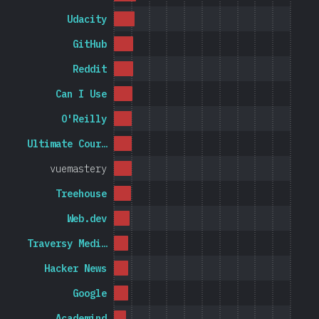
Udacity
GitHub
Reddit
Can I Use
O'Reilly
Ultimate Cour…
vuemastery
Treehouse
Web.dev
Traversy Medi…
Hacker News
Google
Academind