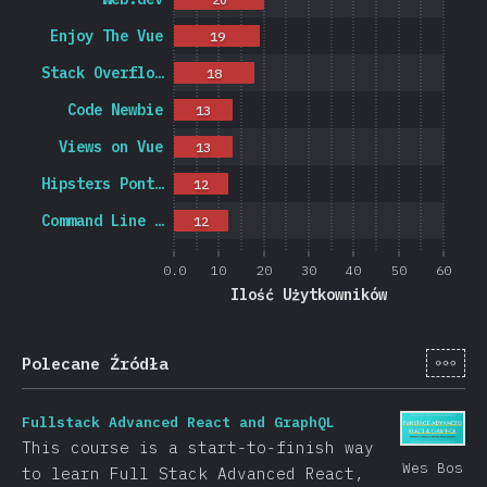
Enjoy The Vue
19
Stack Overflo…
18
Code Newbie
13
Views on Vue
13
Hipsters Pont…
12
Command Line …
12
0.0
10
20
30
40
50
60
Ilość Użytkowników
[pl-
Polecane Źródła
Fullstack Advanced React and GraphQL
This course is a start-to-finish way
Wes Bos
to learn Full Stack Advanced React,