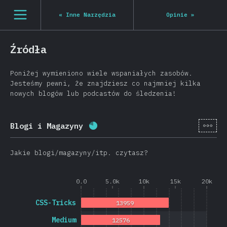
[pl-PL] general.open_nav
«
Inne Narzędzia
Opinie
»
Źródła
Poniżej wymieniono wiele wspaniałych zasobów.
Jesteśmy pewni, że znajdziesz co najmniej kilka
nowych blogów lub podcastów do śledzenia!
[pl-
Blogi i Magazyny
Procent ukończenia:
78.7
%
(
186
Jakie blogi/magazyny/itp. czytasz?
0.0
5.0k
10k
15k
20k
CSS-Tricks
13959
Medium
12576