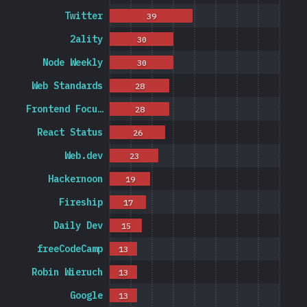
Twitter
39
2ality
30
Node Weekly
30
Web Standards
28
Frontend Focu…
28
React Status
26
Web.dev
23
Hackernoon
19
Fireship
17
Daily Dev
15
freeCodeCamp
13
Robin Wieruch
13
Google
13