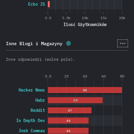
Echo JS
0.0
5.0k
10k
15k
20k
Ilość Użytkowników
[pl-
Inne Blogi i Magazyny
Procent ukończenia:
2.8
%
Inne odpowiedzi (wolne pole).
0.0
20
40
60
80
Hacker News
80
Habr
59
Reddit
47
In Depth Dev
44
Josh Comeau
44