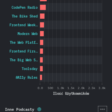
CodePen Radio
The Bike Shed
Frontend Week…
Modern Web
The Web Platf…
Frontend Firs…
The Big Web S…
Toolsday
#A11y Rules
0.0
500
1.0k
1.5k
2.0k
2.5k
3.0k
Ilość Użytkowników
[pl-
Inne Podcasty
Procent ukończenia:
1.9
%
(
442
)