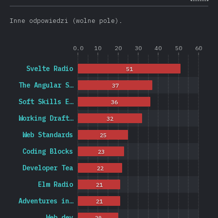
Inne odpowiedzi (wolne pole).
0.0
10
20
30
40
50
60
Svelte Radio
51
The Angular S…
37
Soft Skills E…
36
Working Draft…
32
Web Standards
25
Coding Blocks
23
Developer Tea
22
Elm Radio
21
Adventures in…
21
Web.dev
20