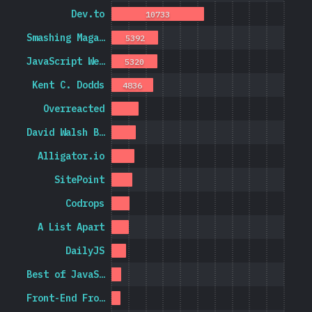
Dev.to
10733
Smashing Maga…
5392
JavaScript We…
5320
Kent C. Dodds
4836
Overreacted
David Walsh B…
Alligator.io
SitePoint
Codrops
A List Apart
DailyJS
Best of JavaS…
Front-End Fro…