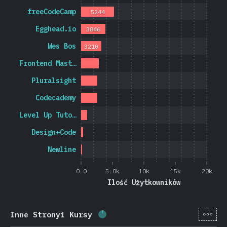
freeCodeCamp
5244
Egghead.io
3846
Wes Bos
3210
Frontend Mast…
Pluralsight
Codecademy
Level Up Tuto…
Design+Code
Newline
0.0
5.0k
10k
15k
20k
Ilość Użytkowników
[pl-
Inne Stronyi Kursy
Procent ukończenia:
3.1
%
(
74