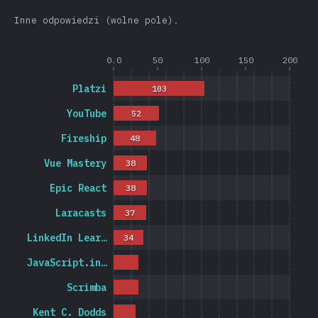
Inne odpowiedzi (wolne pole).
0.0
50
100
150
200
Platzi
103
YouTube
52
Fireship
48
Vue Mastery
38
Epic React
38
Laracasts
37
LinkedIn Lear…
34
JavaScript.in…
Scrimba
Kent C. Dodds