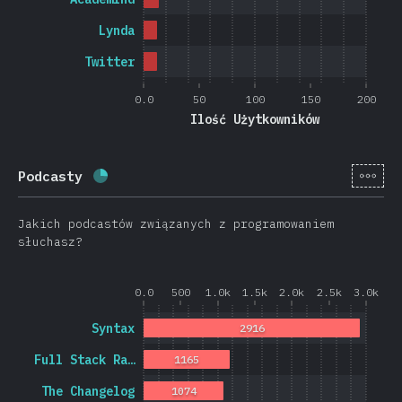
Lynda
Twitter
0.0
50
100
150
200
Ilość Użytkowników
[pl-
Podcasty
Procent ukończenia:
25
%
(
5946
)
Jakich podcastów związanych z programowaniem
słuchasz?
0.0
500
1.0k
1.5k
2.0k
2.5k
3.0k
Syntax
2916
Full Stack Ra…
1165
The Changelog
1074