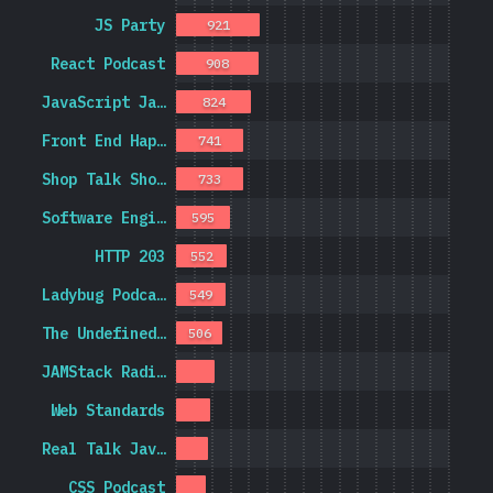
JS Party
921
React Podcast
908
JavaScript Ja…
824
Front End Hap…
741
Shop Talk Sho…
733
Software Engi…
595
HTTP 203
552
Ladybug Podca…
549
The Undefined…
506
JAMStack Radi…
Web Standards
Real Talk Jav…
CSS Podcast