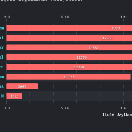
0.0
5.0k
10k
pm
18785
nt
17260
er
14880
el
12786
rn
12350
vm
10599
na
2669
N
1323
0.0
5.0k
10k
Ilość Użytko