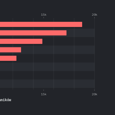
15k
20k
15k
20k
wników