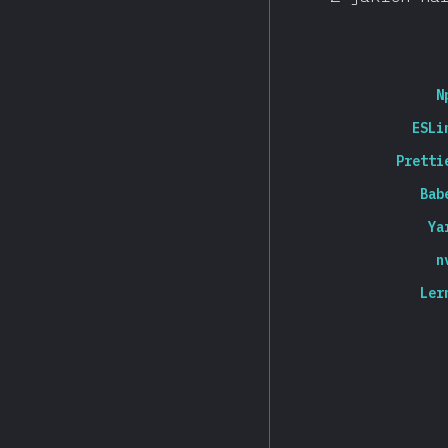
N
ESLi
Pretti
Bab
Ya
n
Ler