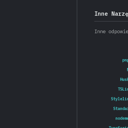
Inne Narz
Inne odpowi
pn
Hus
TSLi
Styleli
Standa
nodem