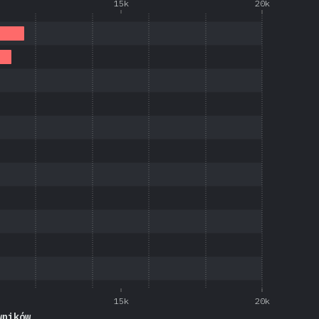
15k
20k
15k
20k
wników