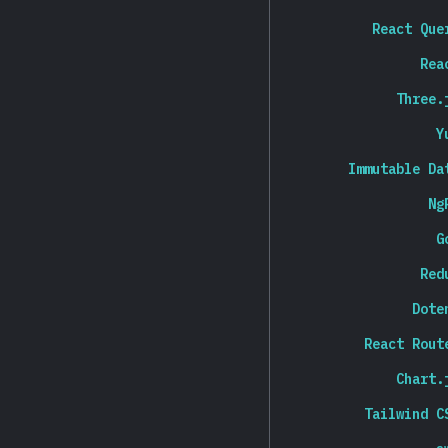
React Que
Rea
Three.
Y
Immutable Da
Ng
G
Red
Dote
React Rout
Chart.
Tailwind C