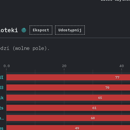
ioteki
Eksport
Udostępnij
Procent ukończenia:
5.7
%
(
1365
)
edzi (wolne pole).
0.0
20
40
UI
77
D3
70
ik
65
ts
61
n…
60
es
49