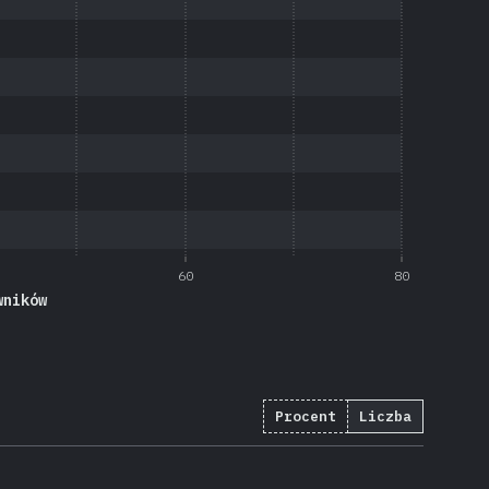
60
80
wników
Procent
Liczba