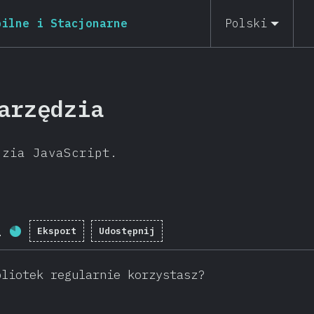
bilne i Stacjonarne
Polski
arzędzia
dzia JavaScript.
i
Eksport
Udostępnij
Procent ukończenia:
80.8
%
(
19202
)
bliotek regularnie korzystasz?