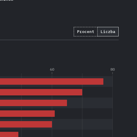
Procent
Liczba
60
80