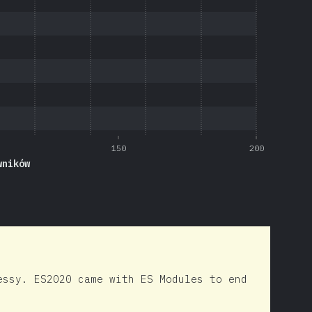
150
200
wników
essy. ES2020 came with ES Modules to end