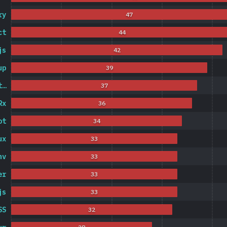
ry
47
ct
44
js
42
up
39
t…
37
Rx
36
ot
34
ux
33
nv
33
er
33
js
33
SS
32