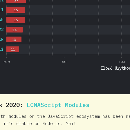
pt
17
LI
16
sh
16
M2
14
ck
13
li
11
0.0
50
100
Ilość Użytko
ck 2020:
ECMAScript Modules
ith modules on the JavaScript ecosystem has been m
n it's stable on Node.js. Yei!