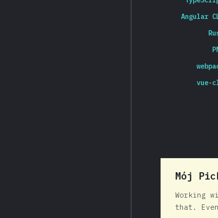
TypeScri
Angular C
Ru
P
webpa
vue-c
Mój Pi
Working w
that. Eve