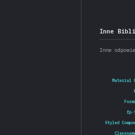
Inne Bibl
Inne odpowi
Material 
Form
fp-
Styled Compo
Classnam