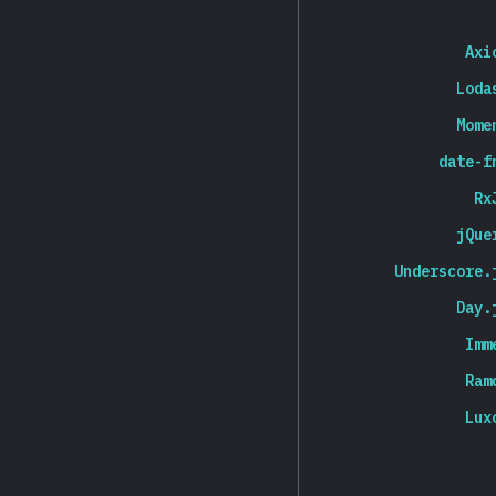
Axi
Loda
Mome
date-f
Rx
jQue
Underscore.
Day.
Imm
Ram
Lux