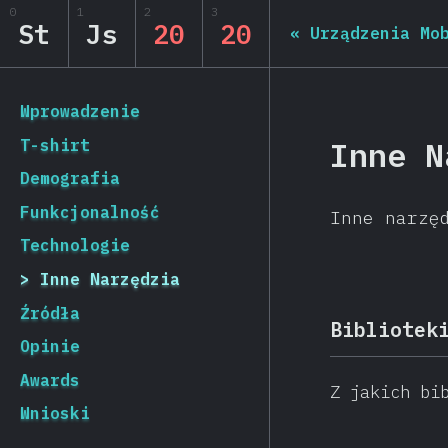
0
1
2
3
State of JS 2020
St
Js
20
20
«
Urządzenia Mo
[pl-PL] general.back_to_intro
Wprowadzenie
Inne N
T-shirt
Demografia
Funkcjonalność
Inne narzę
Technologie
Inne Narzędzia
Źródła
Bibliotek
Opinie
Awards
Z jakich bi
Wnioski