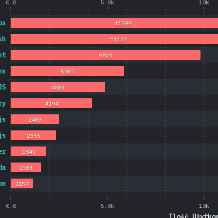
0.0
5.0k
10k
os
11599
sh
11122
nt
9819
ns
5867
JS
4883
ry
4194
js
2483
js
2355
er
1845
da
1563
on
1157
0.0
5.0k
10k
Ilość Użytko