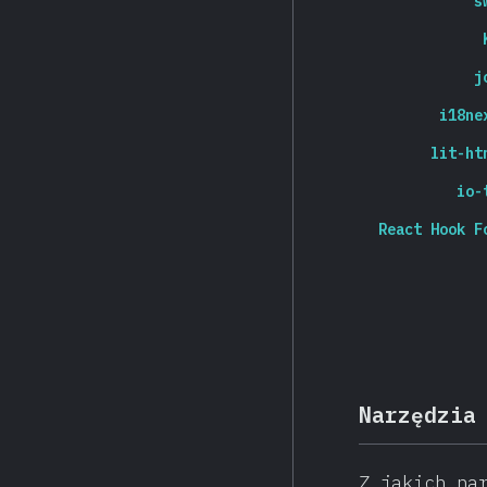
s
j
i18ne
lit-ht
io-
React Hook F
Narzędzia
Z jakich na