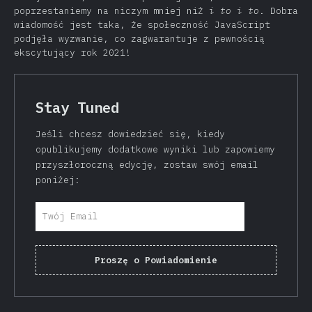
poprzestaniemy na niczym mniej niż
i to i to
. Dobra
wiadomość jest taka, że społeczność JavaScript
podjęła wyzwanie, co zagwarantuje z pewnością
ekscytujący rok 2021!
Stay Tuned
Jeśli chcesz dowiedzieć się, kiedy
opublikujemy dodatkowe wyniki lub zapowiemy
przyszłoroczną edycję, zostaw swój email
poniżej:
Proszę o Powiadomienie