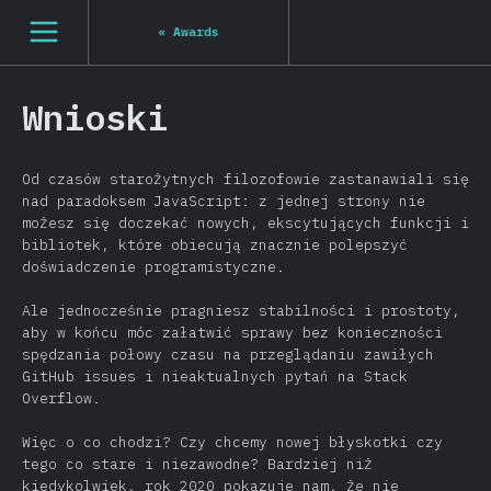
[pl-PL] general.open_nav
«
Awards
Wnioski
Od czasów starożytnych filozofowie zastanawiali się
nad paradoksem JavaScript: z jednej strony nie
możesz się doczekać nowych, ekscytujących funkcji i
bibliotek, które obiecują znacznie polepszyć
doświadczenie programistyczne.
Ale jednocześnie pragniesz stabilności i prostoty,
aby w końcu móc załatwić sprawy bez konieczności
spędzania połowy czasu na przeglądaniu zawiłych
GitHub issues i nieaktualnych pytań na Stack
Overflow.
Więc o co chodzi? Czy chcemy nowej błyskotki czy
tego co stare i niezawodne? Bardziej niż
kiedykolwiek, rok 2020 pokazuje nam, że nie