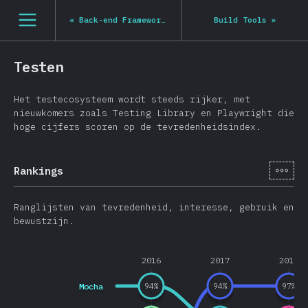
Navigated to State of JS 2020
[nl-NL] general.open_nav
«
Back-end Frameworks
Build Tools
»
Testen
Het testecosysteem wordt steeds rijker, met
nieuwkomers zoals Testing Library en Playwright die
hoge cijfers scoren op de tevredenheidsindex.
[nl-
Rankings
Ranglijsten van tevredenheid, interesse, gebruik en
bewustzijn.
2016
2017
2018
Mocha
94
%
94
%
97
%