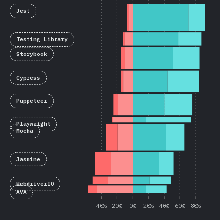
Jest
Testing Library
Storybook
Cypress
Puppeteer
Playwright
Mocha
Jasmine
WebdriverIO
AVA
40%
20%
0%
20%
40%
60%
80%