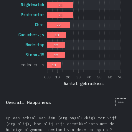
Nightwatch
25
Protractor
25
Chai
22
Cucumber.js
18
Node-tap
17
Sinon.JS
17
codeceptjs
13
0.0
10
20
30
40
50
60
70
Aantal gebruikers
[nl-
Overall Happiness
Op een schaal van één (erg ongelukkig) tot vijf
(erg blij), hoe blij zijn ontwikkelaars met de
huidige algemene toestand van deze categorie?