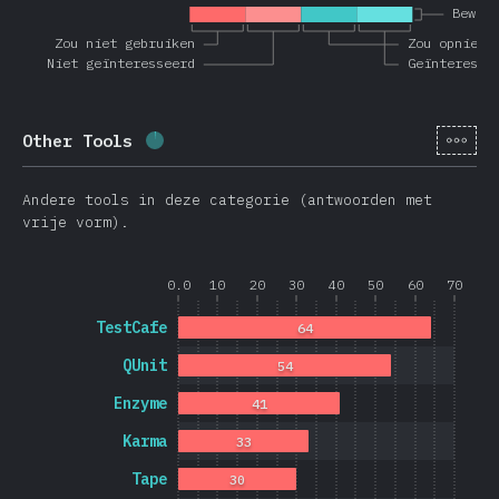
Bewus
Zou niet gebruiken
Zou opnieuw
Niet geïnteresseerd
Geïnteresse
[nl-
Other Tools
Voltooiingspercentage:
1.7
%
(
403
)
Andere tools in deze categorie (antwoorden met
vrije vorm).
0.0
10
20
30
40
50
60
70
TestCafe
64
QUnit
54
Enzyme
41
Karma
33
Tape
30