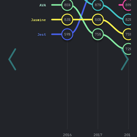
AVA
85
%
87
%
89
%
Jasmine
83
%
80
%
82
%
Jest
59
%
75
%
75
%
72
%
2016
2017
2018