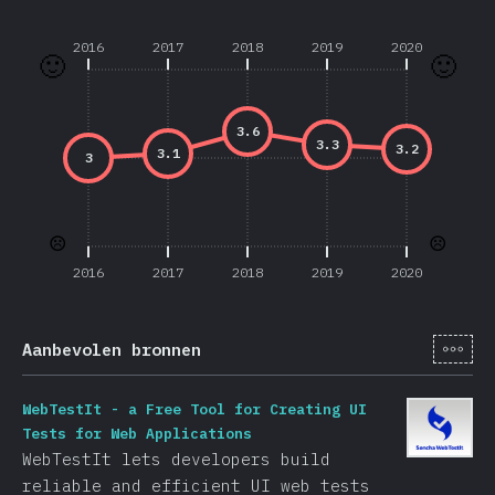
2016
2017
2018
2019
2020
🙂
🙂
3.6
3.3
3.2
3.1
3
☹️
☹️
2016
2017
2018
2019
2020
[nl-
Aanbevolen bronnen
WebTestIt - a Free Tool for Creating UI
Tests for Web Applications
WebTestIt lets developers build
reliable and efficient UI web tests