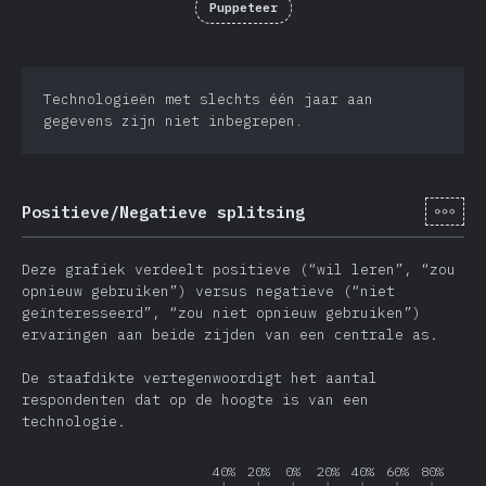
Puppeteer
Technologieën met slechts één jaar aan
gegevens zijn niet inbegrepen.
[nl-
Positieve/Negatieve splitsing
Deze grafiek verdeelt positieve (“wil leren”, “zou
opnieuw gebruiken”) versus negatieve (“niet
geïnteresseerd”, “zou niet opnieuw gebruiken”)
ervaringen aan beide zijden van een centrale as.
De staafdikte vertegenwoordigt het aantal
respondenten dat op de hoogte is van een
technologie.
40%
20%
0%
20%
40%
60%
80%