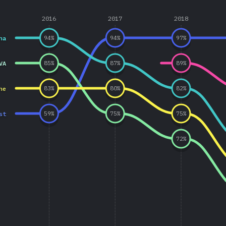
2016
2017
2018
ha
94
%
94
%
97
%
VA
85
%
87
%
89
%
ne
83
%
80
%
82
%
st
59
%
75
%
75
%
72
%