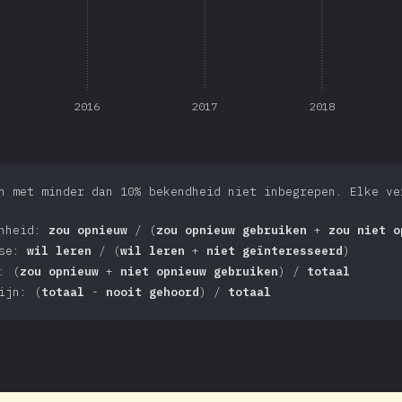
2016
2017
2018
n met minder dan 10% bekendheid niet inbegrepen. Elke ve
enheid:
zou opnieuw
/ (
zou opnieuw gebruiken
+
zou niet o
sse:
wil leren
/ (
wil leren
+
niet geïnteresseerd
)
: (
zou opnieuw
+
niet opnieuw gebruiken
) /
totaal
ijn: (
totaal
-
nooit gehoord
) /
totaal