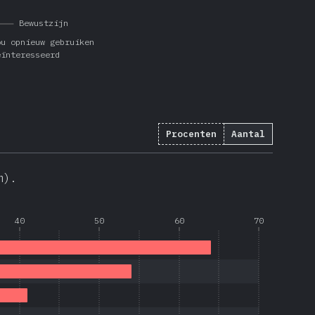
Bewustzijn
ou opnieuw gebruiken
eïnteresseerd
Procenten
Aantal
m).
40
50
60
70