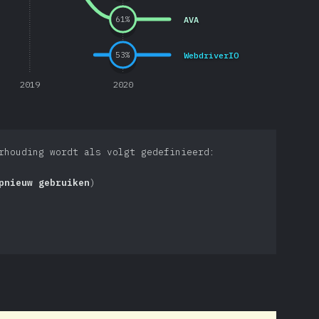
AVA
61
%
WebdriverIO
53
%
2019
2020
rhouding wordt als volgt gedefinieerd:
pnieuw gebruiken
)