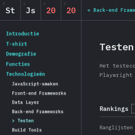
0
1
2
3
State of JS 2020
St
Js
20
20
«
Back-end Fram
[nl-NL] general.back_to_intro
Introductie
Testen
T-shirt
Demografie
Functies
Het testec
Technologieën
Playwright
JavaScript-smaken
Front-end Frameworks
Data Layer
Rankings
Back-end Frameworks
Testen
Ranglijsten
Build Tools