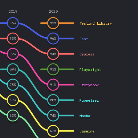
2019
2020
Testing Library
96
%
97
%
Jest
93
%
96
%
Cypress
92
%
94
%
Playwright
89
%
93
%
Storybook
78
%
91
%
Puppeteer
67
%
88
%
Mocha
63
%
74
%
Jasmine
62
%