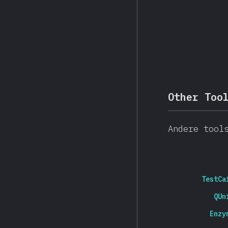
Other Too
Andere tool
TestCa
QUn
Enzy