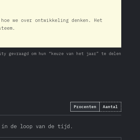
 hoe we over ontwikkeling denken. Het
steem.
ity gevraagd om hun “keuze van het jaar” te delen
Procenten
Aantal
 in de loop van de tijd.