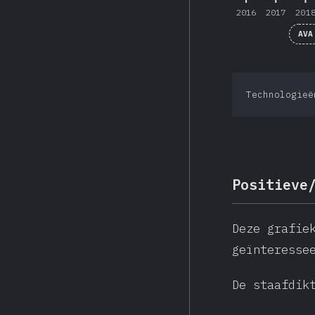
2016
2017
201
AVA
Technologieë
Positieve
Deze grafie
geïnteresse
De staafdik