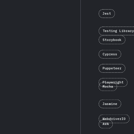
Jest
Testing Library
Storybook
Cypress
Puppeteer
Playwright
Mocha
Jasmine
WebdriverIO
AVA