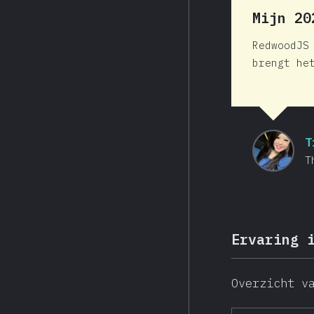
Mijn 2
RedwoodJS
brengt he
T
T
Ervaring 
Overzicht v