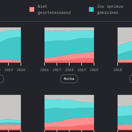
Niet
Zou opnieuw
geïnteresseerd
gebruiken
8
2019
2020
2016
2017
2018
2019
2020
2018
8
2019
2020
2016
2017
2018
2019
2020
2018
t
Mocha
8
2019
2020
2016
2017
2018
2019
2020
2019