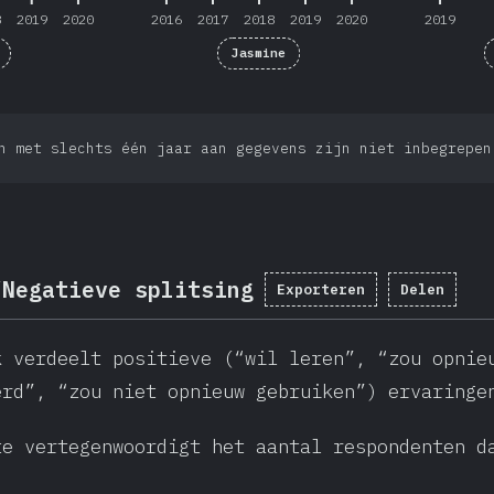
8
2019
2020
2016
2017
2018
2019
2020
2019
Jasmine
n met slechts één jaar aan gegevens zijn niet inbegrepen
/Negatieve splitsing
Exporteren
Delen
k verdeelt positieve (“wil leren”, “zou opnie
erd”, “zou niet opnieuw gebruiken”) ervaringe
te vertegenwoordigt het aantal respondenten d