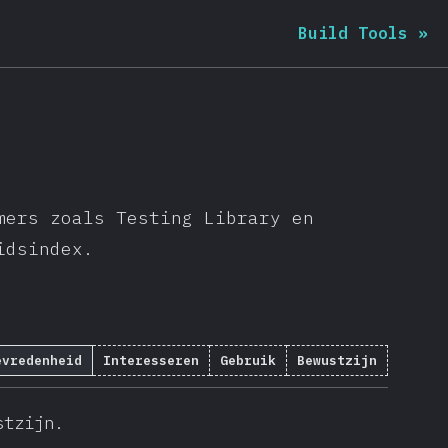
Build Tools
»
mers zoals Testing Library en
idsindex.
evredenheid
Interesseren
Gebruik
Bewustzijn
stzijn.