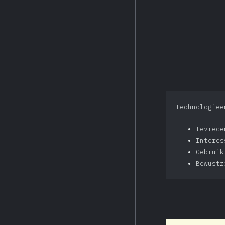
Technologieë
Tevred
Intere
Gebruik
Bewustz