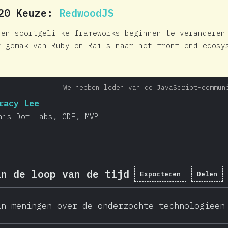
020 Keuze:
RedwoodJS
 en soortgelijke frameworks beginnen te veranderen
t gemak van Ruby on Rails naar het front-end ecosy
We hebben leden van de JavaScript-commun
racy Lee
his Dot Labs, GDE, MVP
in de loop van de tijd
Exporteren
Delen
an meningen over de onderzochte technologieën