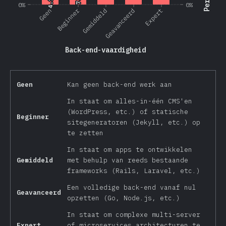
4.1%
4.1%
0%
0%
Beginner
Geen
Gemiddeld
Geavanceerd
Expert
Back-end-vaardigheid
Geen
Kan geen back-end werk aan
In staat om alles-in-één CMS'en
(WordPress, etc.) of statische
Beginner
sitegeneratoren (Jekyll, etc.) op
te zetten
In staat om apps te ontwikkelen
Gemiddeld
met behulp van reeds bestaande
frameworks (Rails, Laravel, etc.)
Een volledige back-end vanaf nul
Geavanceerd
opzetten (Go, Node.js, etc.)
In staat om complexe multi-server
Expert
of microservices architecturen te