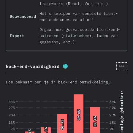
frameworks (React, Vue, etc.)
Het ontwerpen van complete front-
Geavanceerd
end codebases vanaf nul
Omgaan met geavanceerde front-end-
Expert
patronen (statusbeheer, laden van
gegevens, enz.)
[nl-
Back-end-vaardigheid
Voltooiingspercentage:
87.
Hoe bekwaam ben je in back-end ontwikkeling?
Percentage gebruikers
33%
33%
27%
27%
39.6%
39.6%
20%
20%
27.4%
27.4%
20.9%
20.9%
13%
13%
7%
7%
7.9%
7.9%