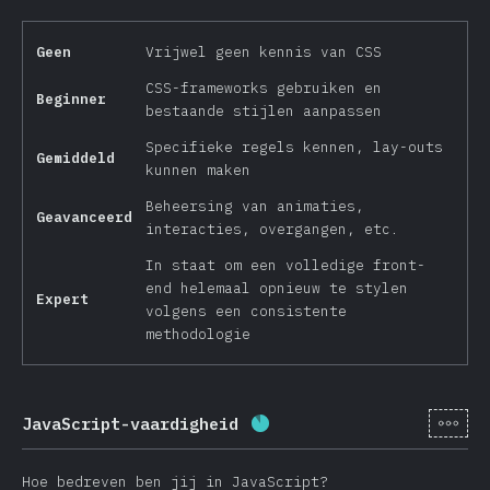
Geen
Vrijwel geen kennis van CSS
CSS-frameworks gebruiken en
Beginner
bestaande stijlen aanpassen
Specifieke regels kennen, lay-outs
Gemiddeld
kunnen maken
Beheersing van animaties,
Geavanceerd
interacties, overgangen, etc.
In staat om een volledige front-
end helemaal opnieuw te stylen
Expert
volgens een consistente
methodologie
[nl-
JavaScript-vaardigheid
Voltooiingspercentage:
8
Hoe bedreven ben jij in JavaScript?