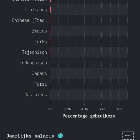
Italiaans
Chinese (Trad…
Zweeds
Turks
Tsjechisch
Indonesisch
Japans
Farsi
Oekraïens
0%
20%
40%
60%
80%
Percentage gebruikers
[nl-
Jaarlijks salaris
Voltooiingspercentage:
85
%
(
2