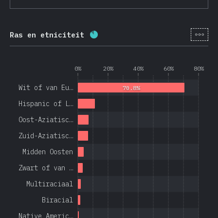
[nl-
Ras en etniciteit
Voltooiingspercentage:
84.4
%
0%
20%
40%
60%
80%
Wit of van Eu…
70.8%
Hispanic of L…
Oost-Aziatisc…
Zuid-Aziatisc…
Midden Oosten
Zwart of van …
Multiraciaal
Biracial
Native Americ…