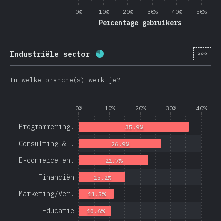
0%
10%
20%
30%
40%
50%
Percentage gebruikers
[nl-
Industriële sector
Voltooiingspercentage:
78.1
%
In welke branche(s) werk je?
0%
10%
20%
30%
40%
Programmering…
35.9%
Consulting & …
26.9%
E-commerce en…
22.7%
Financiën
15.2%
Marketing/Ver…
11.5%
Educatie
10.6%