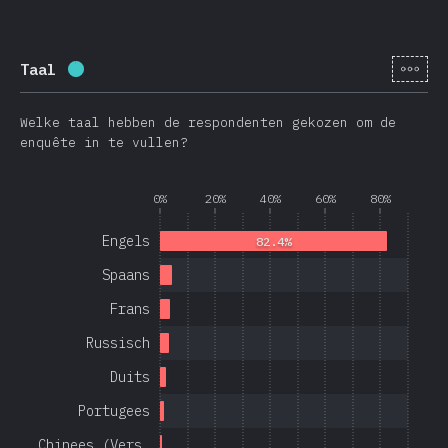
[nl-
Taal
Voltooiingspercentage:
97.1
%
(
23080
)
Welke taal hebben de respondenten gekozen om de
enquête in te vullen?
0%
20%
40%
60%
80%
Engels
82.4%
Spaans
Frans
Russisch
Duits
Portugees
Chinees (Vers…