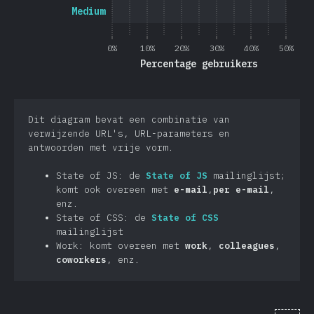
Medium
0%
10%
20%
30%
40%
50%
Percentage gebruikers
Dit diagram bevat een combinatie van
verwijzende URL's, URL-parameters en
antwoorden met vrije vorm.
State of JS: de
State of JS
mailinglijst;
komt ook overeen met
e-mail
,
per e-mail
,
enz.
State of CSS: de
State of CSS
mailinglijst
Work: komt overeen met
work
,
colleagues
,
coworkers
, enz.