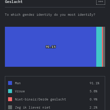
[nl-
Geslacht
To which gender identity do you most identify?
91.1%
91.1%
Man
91.1%
Vrouw
5.8%
Niet-binair/Derde geslacht
0.9%
Zeg ik liever niet
2.2%