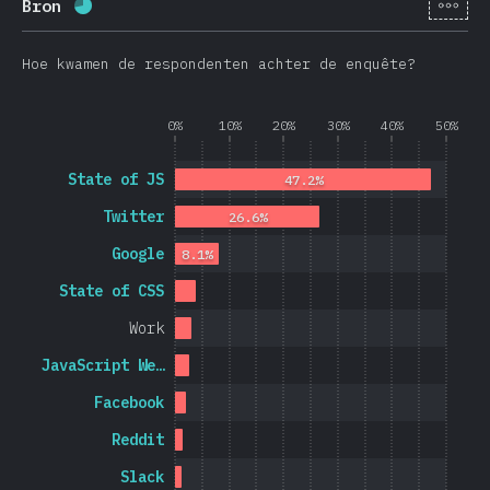
[nl-
Bron
Voltooiingspercentage:
69.8
%
(
16595
)
Hoe kwamen de respondenten achter de enquête?
0%
10%
20%
30%
40%
50%
State of JS
47.2%
Twitter
26.6%
Google
8.1%
State of CSS
Work
JavaScript We…
Facebook
Reddit
Slack