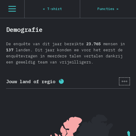
Navigated to State of JS 2020
[nl-NL] general.open_nav
«
T-shirt
Functies
»
Demografie
De enquête van dit jaar bereikte
23.765
mensen in
137
landen. Dit jaar konden we voor het eerst de
enquêtevragen in meerdere talen vertalen dankzij
een geweldig team van vrijwilligers.
[nl-
Jouw land of regio
Voltooiingspercentage:
81.8
%