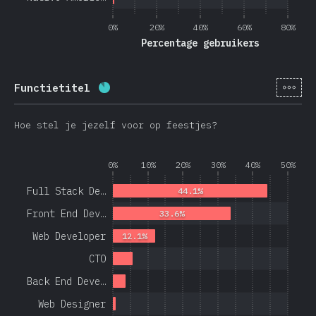
0%
20%
40%
60%
80%
Percentage gebruikers
[nl-
Functietitel
Voltooiingspercentage:
86.3
%
(
2050
Hoe stel je jezelf voor op feestjes?
0%
10%
20%
30%
40%
50%
Full Stack De…
44.1%
Front End Dev…
33.6%
Web Developer
12.1%
CTO
Back End Deve…
Web Designer