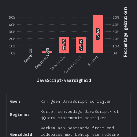
Percentage gebruikers
50%
50%
40%
40%
52.6%
52.6%
30%
30%
20%
20%
22.7%
22.7%
22.3%
22.3%
10%
10%
2.3%
2.3%
0.1%
0.1%
0%
0%
Beginner
Geen
Gemiddeld
Geavanceerd
Expert
JavaScript-vaardigheid
Geen
Kan geen JavaScript schrijven
Korte, eenvoudige JavaScript- of
Beginner
jQuery-statements schrijven
Werken aan bestaande front-end
Gemiddeld
codebases met behulp van moderne