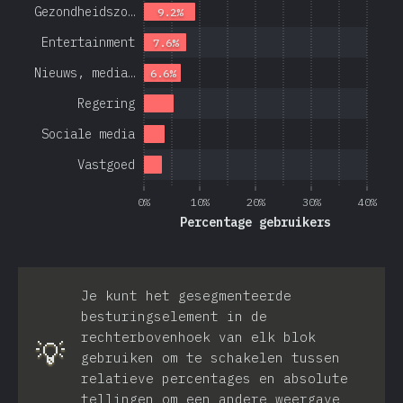
Gezondheidszo…
9.2%
Entertainment
7.6%
Nieuws, media…
6.6%
Regering
Sociale media
Vastgoed
0%
10%
20%
30%
40%
Percentage gebruikers
Je kunt het gesegmenteerde
besturingselement in de
rechterbovenhoek van elk blok
💡
gebruiken om te schakelen tussen
relatieve percentages en absolute
tellingen om een andere weergave