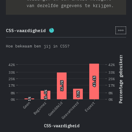
van dezelfde gegevens te krijgen.
[nl-
CSS-vaardigheid
Voltooiingspercentage:
87.5
%
(
2
Hoe bekwaam ben jij in CSS?
Percentage gebruikers
42%
42%
33%
33%
43.1%
43.1%
25%
25%
32.5%
32.5%
17%
17%
10.5%
10.5%
8%
13%
13%
8%
1%
1%
0%
0%
Beginner
Geen
Gemiddeld
Geavanceerd
Expert
CSS-vaardigheid