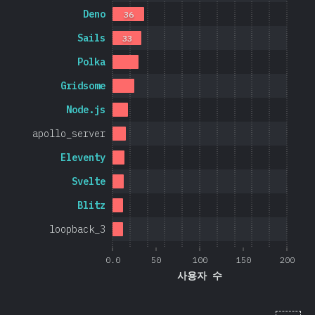
Deno
36
Sails
33
Polka
Gridsome
Node.js
apollo_server
Eleventy
Svelte
Blitz
loopback_3
0.0
50
100
150
200
사용자 수