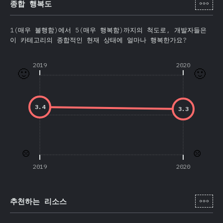
[ko-
종합 행복도
1(매우 불행함)에서 5(매우 행복함)까지의 척도로, 개발자들은
이 카테고리의 종합적인 현재 상태에 얼마나 행복한가요?
2019
2020
🙂
🙂
3.4
3.3
☹️
☹️
2019
2020
[ko-
추천하는 리소스