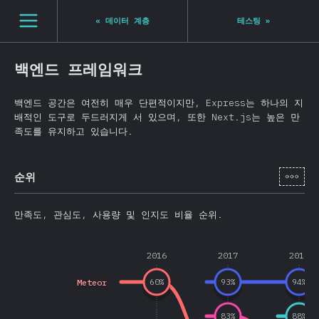
[ko-KR] general.open_nav
«
데이터 계층
테스팅
»
백엔드 프레임워크
백엔드 공간은 여전히 매우 단편적이지만, Express는 하나의 지
배적인 도구로 두드러지게 서 있으며, 또한 Next.js는 높은 만
족도를 유지하고 있습니다.
[ko-
순위
만족도, 관심도, 사용량 및 인지도 비율 순위.
2016
2017
2018
Meteor
60
%
93
%
94
%
83
%
88
%