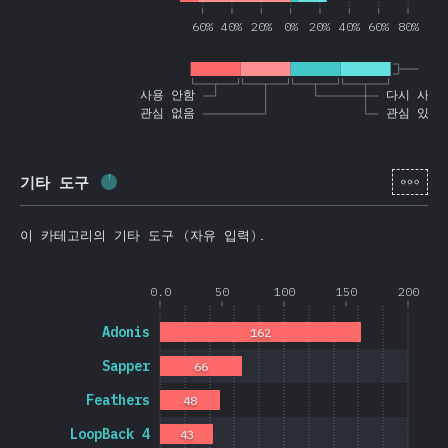
60%
40%
20%
0%
20%
40%
60%
80%
인
사용 안함
다시 사용
관심 없음
관심 있음
[ko-
기타 도구
완료율:
2.8
%
(
659
)
이 카테고리의 기타 도구 (자유 입력).
0.0
50
100
150
200
Adonis
162
Sapper
66
Feathers
48
LoopBack 4
43