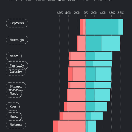
60%
40%
20%
0%
20%
40%
60%
80%
Express
Next.js
Nest
Fastify
Gatsby
Strapi
Nuxt
Koa
Hapi
Meteor