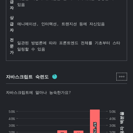
급
있음
자
상
급
애니메이션, 인터랙션, 트랜지션 등에 자신있음
자
전
일관된 방법론에 따라 프론트엔드 전체를 기초부터 스타
문
일링할 수 있음
가
[ko-
자바스크립트 숙련도
완료율:
87.5
%
(
20800
)
자바스크립트에 얼마나 능숙한가요?
50%
50%
사용자 백분율
40%
40%
52.6%
52.6%
30%
30%
20%
20%