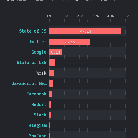
0%
10%
20%
30%
40%
50%
State of JS
47.2%
Twitter
26.6%
Google
8.1%
State of CSS
Work
JavaScript We…
Facebook
Reddit
Slack
Telegram
YouTube