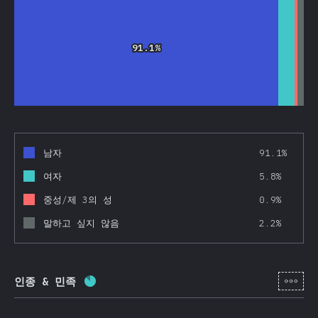
91.1%
91.1%
남자
91.1%
여자
5.8%
중성/제 3의 성
0.9%
말하고 싶지 않음
2.2%
[ko-
인종 & 민족
완료율:
84.4
%
(
20046
)