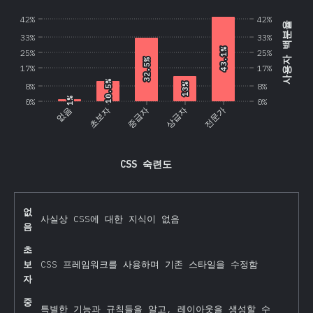
42%
42%
사용자 백분율
33%
33%
43.1%
43.1%
25%
25%
32.5%
32.5%
17%
17%
10.5%
10.5%
8%
13%
13%
8%
1%
1%
0%
0%
없음
초보자
중급자
상급자
전문가
CSS 숙련도
없
사실상 CSS에 대한 지식이 없음
음
초
보
CSS 프레임워크를 사용하며 기존 스타일을 수정함
자
중
특별한 기능과 규칙들을 알고, 레이아웃을 생성할 수