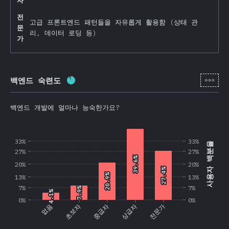
자
전
고급 프론트엔드 패턴들을 자유롭게 활용함 (상태 관
문
리, 데이터 로딩 등)
가
[ko-
백엔드 숙련도
완료율:
87.4
%
(
20773
)
백엔드 개발에 얼마나 능숙한가요?
33%
33%
사용자 백분율
27%
27%
39.6%
39.6%
20%
20%
27.4%
27.4%
20.9%
20.9%
13%
13%
7%
7%
7.9%
7.9%
4.1%
4.1%
0%
0%
없음
초보자
중급자
상급자
전문가