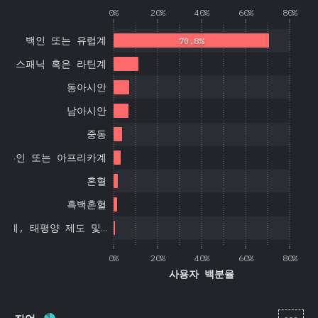
0%
20%
40%
60%
80%
백인 또는 유럽계
70.8%
히스패닉 혹은 라틴계
동아시안
남아시안
중동
흑인 또는 아프리카계
혼혈
흑백혼혈
국계, 태평양 제도 및…
0%
20%
40%
60%
80%
사용자 백분율
[ko-