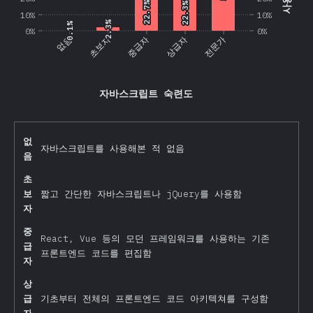
22.7%
22.7%
22.3%
22.3%
10%
10%
2.3%
2.3%
0.1%
0.1%
0%
0%
없음
초보자
중급자
상급자
전문가
자바스크립트 숙련도
없
자바스크립트를 사용해본 적 없음
음
초
보
짧고 간단한 자바스크립트나 jQuery를 사용함
자
중
React, Vue 등의 모던 프레임워크를 사용하는 기존
급
프론트엔드 코드를 편집함
자
상
급
기초부터 전체의 프론트엔드 코드 아키텍쳐를 구성함