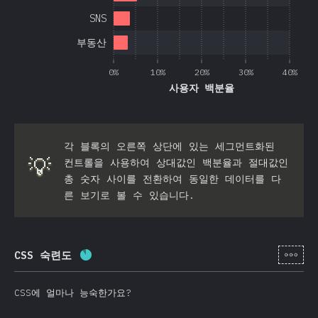
SNS
부동산
0%
10%
20%
30%
40%
사용자 백분율
각 블록의 오른쪽 상단에 있는 세그먼트화된
💡
컨트롤을 사용하여 상대값인 백분율과 절대값인
총 숫자 사이를 전환하여 동일한 데이터를 다
른 보기로 볼 수 있습니다.
[ko-
CSS 숙련도
완료율:
87.5
%
(
20795
)
CSS에 얼마나 능숙한가요?