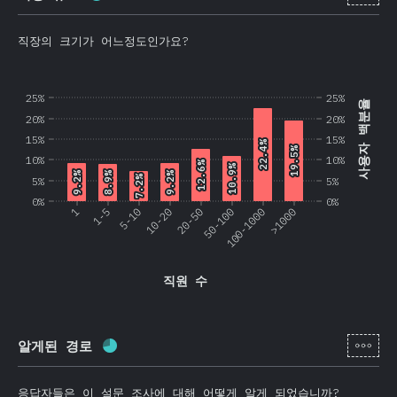
직장의 크기가 어느정도인가요?
25%
25%
사용자 백분율
20%
20%
15%
15%
22.4%
22.4%
19.5%
19.5%
10%
10%
12.6%
12.6%
10.9%
10.9%
9.2%
9.2%
9.2%
9.2%
8.9%
8.9%
7.2%
7.2%
5%
5%
0%
0%
1
1-5
5-10
10-20
20-50
50-100
100-1000
>1000
직원 수
[ko-
알게된 경로
완료율:
69.8
%
(
16595
)
응답자들은 이 설문 조사에 대해 어떻게 알게 되었습니까?