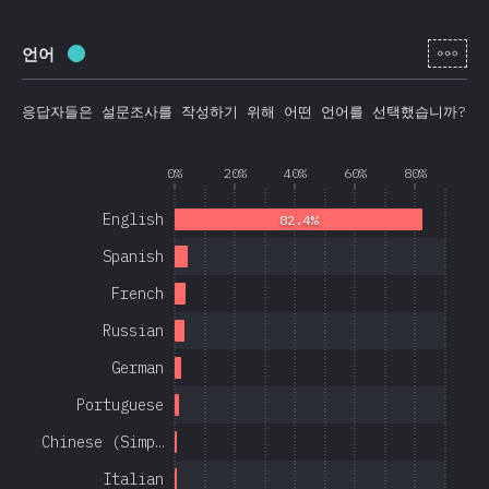
[ko-
언어
완료율:
97.1
%
(
23080
)
응답자들은 설문조사를 작성하기 위해 어떤 언어를 선택했습니까?
0%
20%
40%
60%
80%
English
82.4%
Spanish
French
Russian
German
Portuguese
Chinese (Simp…
Italian