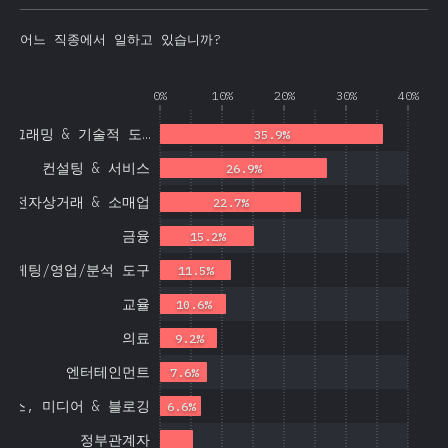
어느 직종에서 일하고 있습니까?
0%
10%
20%
30%
40%
로그래밍 & 기술적 도…
35.9%
컨설팅 & 서비스
26.9%
전자상거래 & 소매업
22.7%
금융
15.2%
마케팅/영업/분석 도구
11.5%
교율
10.6%
의료
9.2%
엔터테인먼트
7.6%
뉴스, 미디어 & 블로깅
6.6%
정부관계자