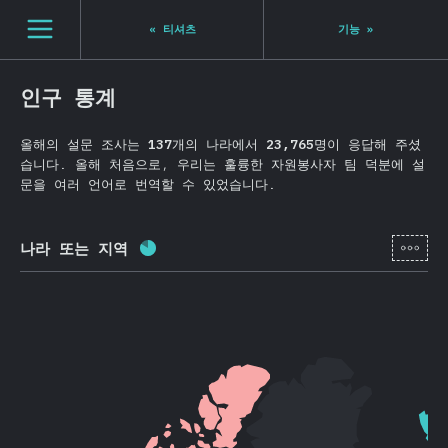
Navigated to State of JS 2020
[ko-KR] general.open_nav
«
티셔츠
기능
»
인구 통계
올해의 설문 조사는
137
개의 나라에서
23,765
명이 응답해 주셨
습니다. 올해 처음으로, 우리는 훌륭한 자원봉사자 팀 덕분에 설
문을 여러 언어로 번역할 수 있었습니다.
[ko-
나라 또는 지역
완료율:
81.8
%
(
19449
)