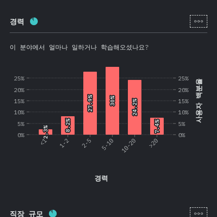
[ko-
경력
완료율:
86.2
%
(
20479
)
이 분야에서 얼마나 일하거나 학습해오셨나요?
25%
25%
사용자 백분율
20%
20%
27.9%
27.9%
30%
30%
15%
15%
24.2%
24.2%
10%
10%
8.2%
8.2%
7.4%
7.4%
5%
5%
2.3%
2.3%
0%
0%
<1
1-2
2-5
5-10
10-20
>20
경력
[ko-
직장 규모
완료율:
86.3
%
(
20519
)