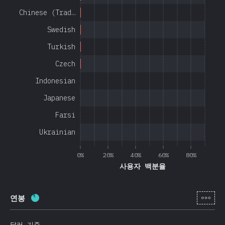
Chinese (Trad…
Swedish
Turkish
Czech
Indonesian
Japanese
Farsi
Ukrainian
0%
20%
40%
60%
80%
사용자 백분율
[ko-
연봉
완료율:
85
%
(
20201
)
달러 기준.