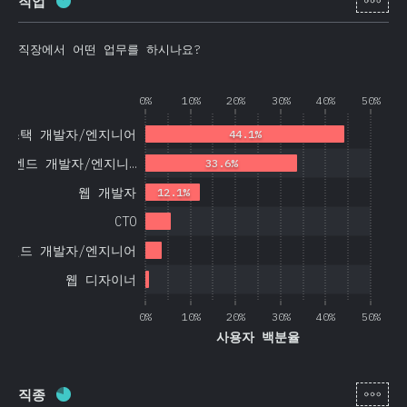
직업
완료율:
86.3
%
(
20508
)
직장에서 어떤 업무를 하시나요?
0%
10%
20%
30%
40%
50%
풀스택 개발자/엔지니어
44.1%
트엔드 개발자/엔지니…
33.6%
웹 개발자
12.1%
CTO
백엔드 개발자/엔지니어
웹 디자이너
0%
10%
20%
30%
40%
50%
사용자 백분율
[ko-
직종
완료율:
78.1
%
(
18572
)