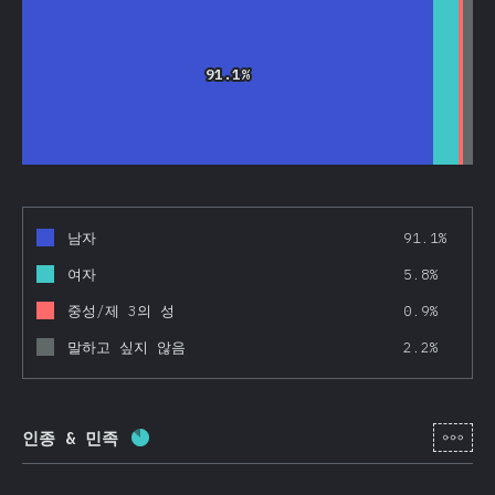
91.1%
91.1%
남자
91.1%
여자
5.8%
중성/제 3의 성
0.9%
말하고 싶지 않음
2.2%
[ko-
인종 & 민족
완료율:
84.4
%
(
20046
)