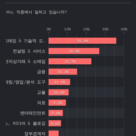
어느 직종에서 일하고 있습니까?
0%
10%
20%
30%
40%
로그래밍 & 기술적 도…
35.9%
컨설팅 & 서비스
26.9%
전자상거래 & 소매업
22.7%
금융
15.2%
마케팅/영업/분석 도구
11.5%
교율
10.6%
의료
9.2%
엔터테인먼트
7.6%
뉴스, 미디어 & 블로깅
6.6%
정부관계자