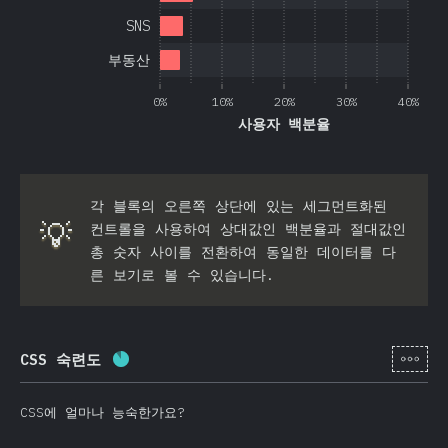
SNS
부동산
0%
10%
20%
30%
40%
사용자 백분율
각 블록의 오른쪽 상단에 있는 세그먼트화된
💡
컨트롤을 사용하여 상대값인 백분율과 절대값인
총 숫자 사이를 전환하여 동일한 데이터를 다
른 보기로 볼 수 있습니다.
[ko-
CSS 숙련도
완료율:
87.5
%
(
20795
)
CSS에 얼마나 능숙한가요?