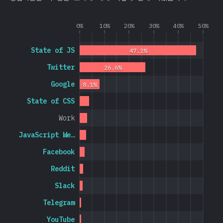
0%
10%
20%
30%
40%
50%
State of JS
47.2%
Twitter
26.6%
Google
8.1%
State of CSS
Work
JavaScript We…
Facebook
Reddit
Slack
Telegram
YouTube