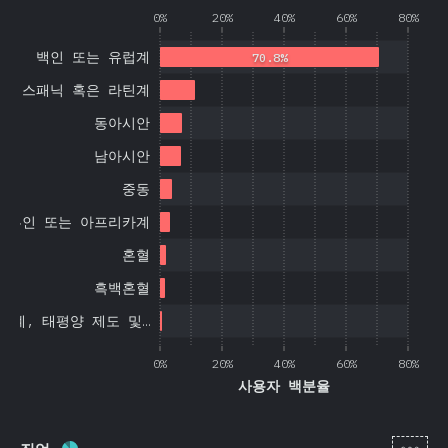
0%
20%
40%
60%
80%
백인 또는 유럽계
70.8%
히스패닉 혹은 라틴계
동아시안
남아시안
중동
흑인 또는 아프리카계
혼혈
흑백혼혈
국계, 태평양 제도 및…
0%
20%
40%
60%
80%
사용자 백분율
[ko-