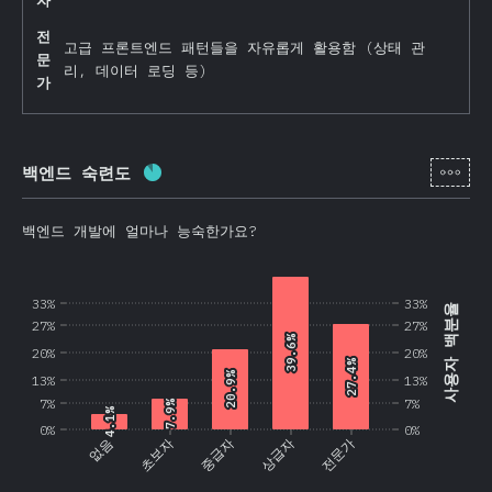
자
전
고급 프론트엔드 패턴들을 자유롭게 활용함 (상태 관
문
리, 데이터 로딩 등)
가
[ko-
백엔드 숙련도
완료율:
87.4
%
(
20773
)
백엔드 개발에 얼마나 능숙한가요?
33%
33%
사용자 백분율
27%
27%
39.6%
39.6%
20%
20%
27.4%
27.4%
20.9%
20.9%
13%
13%
7%
7%
7.9%
7.9%
4.1%
4.1%
0%
0%
없음
초보자
중급자
상급자
전문가