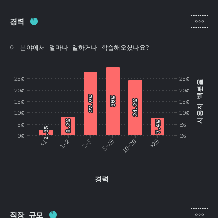
[ko-
경력
완료율:
86.2
%
(
20479
)
이 분야에서 얼마나 일하거나 학습해오셨나요?
25%
25%
사용자 백분율
20%
20%
27.9%
27.9%
30%
30%
15%
15%
24.2%
24.2%
10%
10%
8.2%
8.2%
7.4%
7.4%
5%
5%
2.3%
2.3%
0%
0%
<1
1-2
2-5
5-10
10-20
>20
경력
[ko-
직장 규모
완료율:
86.3
%
(
20519
)