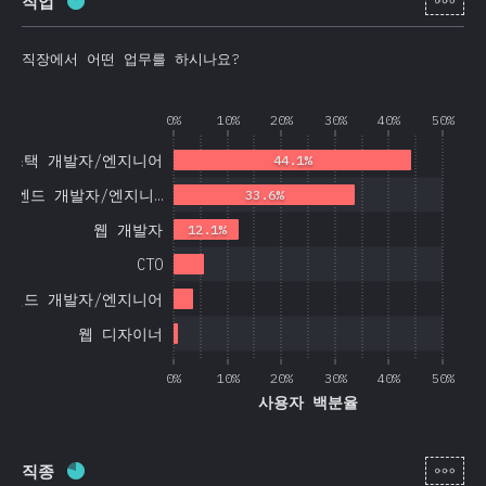
직업
완료율:
86.3
%
(
20508
)
직장에서 어떤 업무를 하시나요?
0%
10%
20%
30%
40%
50%
풀스택 개발자/엔지니어
44.1%
트엔드 개발자/엔지니…
33.6%
웹 개발자
12.1%
CTO
백엔드 개발자/엔지니어
웹 디자이너
0%
10%
20%
30%
40%
50%
사용자 백분율
[ko-
직종
완료율:
78.1
%
(
18572
)