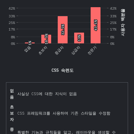
42%
42%
사용자 백분율
33%
33%
43.1%
43.1%
25%
25%
32.5%
32.5%
17%
17%
10.5%
10.5%
8%
13%
13%
8%
1%
1%
0%
0%
없음
초보자
중급자
상급자
전문가
CSS 숙련도
없
사실상 CSS에 대한 지식이 없음
음
초
보
CSS 프레임워크를 사용하며 기존 스타일을 수정함
자
중
특별한 기능과 규칙들을 알고, 레이아웃을 생성할 수