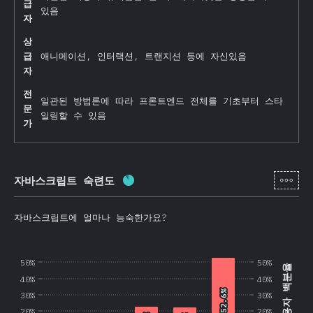
급
있음
자
상
급
애니메이션, 인터랙션, 트랜지션 등에 자신있음
자
전
일관된 방법론에 따라 프론트엔드 전체를 기초부터 스타
문
일링할 수 있음
가
[ko-
자바스크립트 숙련도
완료율:
87.5
%
(
20800
)
자바스크립트에 얼마나 능숙한가요?
50%
50%
사용자 백분율
40%
40%
52.6%
52.6%
30%
30%
20%
20%