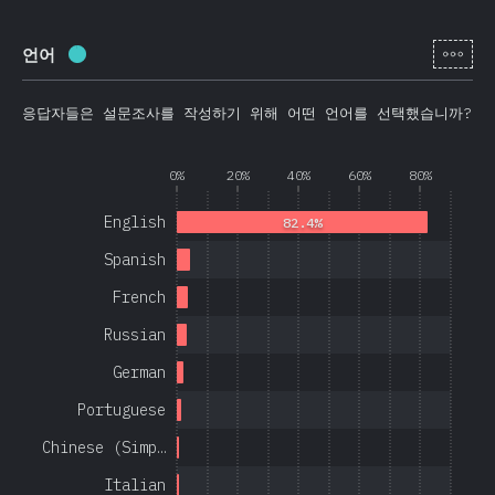
[ko-
언어
완료율:
97.1
%
(
23080
)
응답자들은 설문조사를 작성하기 위해 어떤 언어를 선택했습니까?
0%
20%
40%
60%
80%
English
82.4%
Spanish
French
Russian
German
Portuguese
Chinese (Simp…
Italian