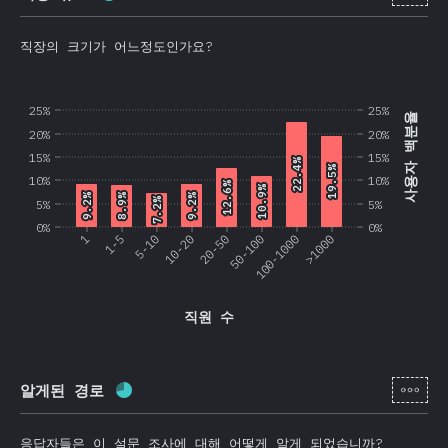
직장의 크기가 어느정도인가요?
25%
25%
사용자 백분율
20%
20%
15%
15%
22.4%
22.4%
19.5%
19.5%
10%
10%
12.6%
12.6%
10.9%
10.9%
9.2%
9.2%
9.2%
9.2%
8.9%
8.9%
7.2%
7.2%
5%
5%
0%
0%
1
1-5
5-10
10-20
20-50
50-100
100-1000
>1000
직원 수
[ko-
알게된 경로
완료율:
69.8
%
(
16595
)
응답자들은 이 설문 조사에 대해 어떻게 알게 되었습니까?