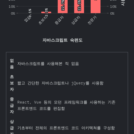
22.7%
22.7%
22.3%
22.3%
10%
10%
2.3%
2.3%
0.1%
0.1%
0%
0%
없음
초보자
중급자
상급자
전문가
자바스크립트 숙련도
없
자바스크립트를 사용해본 적 없음
음
초
보
짧고 간단한 자바스크립트나 jQuery를 사용함
자
중
React, Vue 등의 모던 프레임워크를 사용하는 기존
급
프론트엔드 코드를 편집함
자
상
급
기초부터 전체의 프론트엔드 코드 아키텍쳐를 구성함