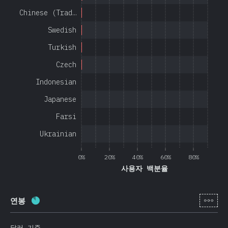
Chinese (Trad…
Swedish
Turkish
Czech
Indonesian
Japanese
Farsi
Ukrainian
0%
20%
40%
60%
80%
사용자 백분율
[ko-
연봉
완료율:
85
%
(
20201
)
달러 기준.