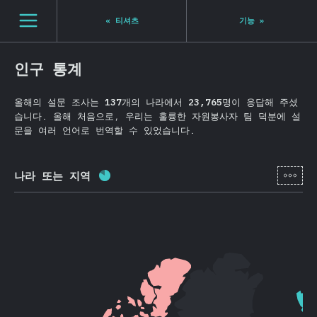
Navigated to State of JS 2020
[ko-KR] general.open_nav
«
티셔츠
기능
»
인구 통계
올해의 설문 조사는
137
개의 나라에서
23,765
명이 응답해 주셨
습니다. 올해 처음으로, 우리는 훌륭한 자원봉사자 팀 덕분에 설
문을 여러 언어로 번역할 수 있었습니다.
[ko-
나라 또는 지역
완료율:
81.8
%
(
19449
)