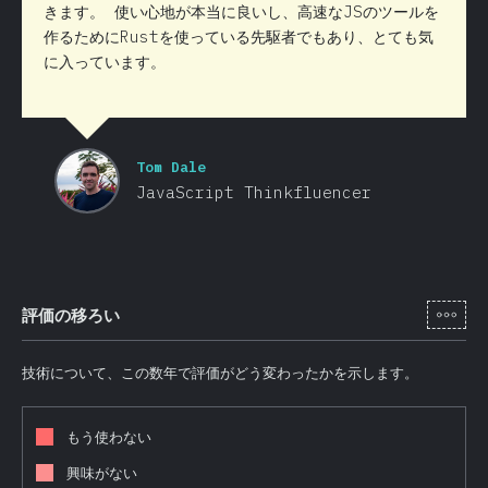
きます。 使い心地が本当に良いし、高速なJSのツールを
作るためにRustを使っている先駆者でもあり、とても気
に入っています。
Tom Dale
JavaScript Thinkfluencer
[ja-
評価の移ろい
技術について、この数年で評価がどう変わったかを示します。
もう使わない
興味がない