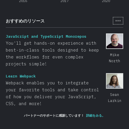
2016
2017
2020
[ja-
おすすめのリソース
JavaScript and TypeScript Monorepos
You'll get hands-on experience with
best-in-class tools designed to keep
Mike
the workflows for even complex
North
projects simple!
Learn Webpack
Webpack enables you to integrate
your favorite tools and take control
Sean
of how you deliver your JavaScript,
Larkin
CSS, and more!​
パートナーのサポートに感謝しています！
詳細をみる。