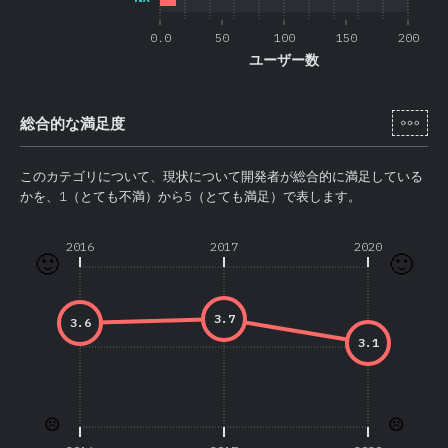
0.0
50
100
150
200
ユーザー数
[ja-
総合的な満足度
このカテゴリについて、現状について開発者が総合的に満足している
かを、1（とても不満）から5（とても満足）で表します。
2016
2017
2020
🙂
🙂
3.7
3.6
3.1
☹️
☹️