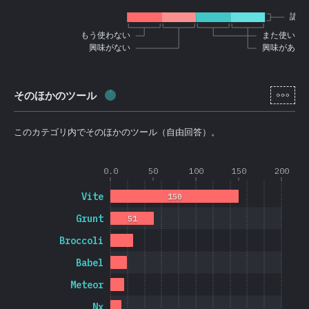
認知
もう使わない
また使いた
興味がない
興味がある
[ja-
そのほかのツール
回答記入率：
1.6
%
(
385
)
このカテゴリ内でそのほかのツール（自由回答）。
0.0
50
100
150
200
Vite
150
Grunt
51
Broccoli
Babel
Meteor
Nx