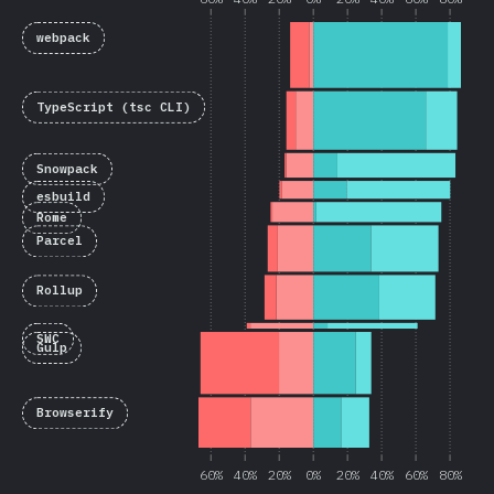
webpack
TypeScript (tsc CLI)
Snowpack
esbuild
Rome
Parcel
Rollup
SWC
Gulp
Browserify
60%
40%
20%
0%
20%
40%
60%
80%