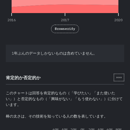
2016
2017
2020
Browserify
1年ぶんのデータしかないものは含めていません。
[ja-
肯定的か否定的か
このチャートは回答を肯定的なもの（「学びたい」「また使いた
い」）と否定的なもの（「興味がない」「もう使わない」）に分けて
います。
棒の太さは、その技術を知っている人の数を表しています。
60%
40%
20%
0%
20%
40%
60%
80%