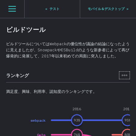
Navigated to State of JS 2020
[ja-JP] general.open_nav
«
テスト
モバイル＆デスクトップ
»
ビルドツール
ビルドツールについてはWebpackの優位性が議論の結論になったよう
に見えましたが、SnowpackやESBuildのような新参者によって再び
爆発的に発展して、2017年以来初めての局面に突入しました。
[ja-
ランキング
満足度、興味、利用率、認知度のランキングです。
2016
2017
webpack
93
%
95
%
Gulp
76
%
80
%