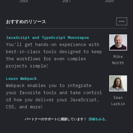
2016
2017
2020
[ja-
おすすめのリソース
JavaScript and TypeScript Monorepos
You'll get hands-on experience with
best-in-class tools designed to keep
Mike
the workflows for even complex
North
projects simple!
Learn Webpack
Webpack enables you to integrate
your favorite tools and take control
Sean
of how you deliver your JavaScript,
Larkin
CSS, and more!​
パートナーのサポートに感謝しています！
詳細をみる。