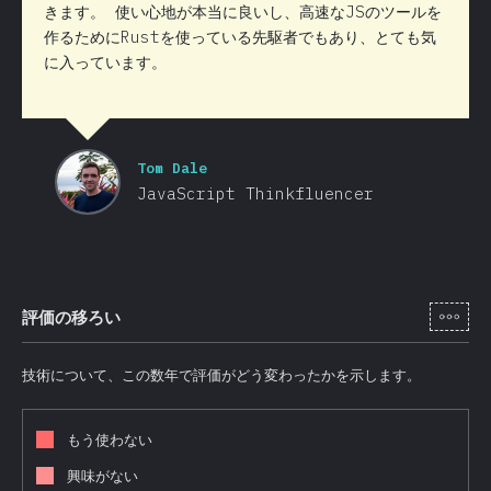
きます。 使い心地が本当に良いし、高速なJSのツールを
作るためにRustを使っている先駆者でもあり、とても気
に入っています。
Tom Dale
JavaScript Thinkfluencer
[ja-
評価の移ろい
技術について、この数年で評価がどう変わったかを示します。
もう使わない
興味がない