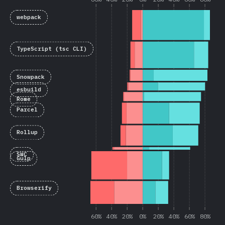
webpack
TypeScript (tsc CLI)
Snowpack
esbuild
Rome
Parcel
Rollup
SWC
Gulp
Browserify
60%
40%
20%
0%
20%
40%
60%
80%