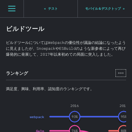
Navigated to State of JS 2020
[ja-JP] general.open_nav
«
テスト
モバイル＆デスクトップ
»
ビルドツール
ビルドツールについてはWebpackの優位性が議論の結論になったよう
に見えましたが、SnowpackやESBuildのような新参者によって再び
爆発的に発展して、2017年以来初めての局面に突入しました。
[ja-
ランキング
満足度、興味、利用率、認知度のランキングです。
2016
2017
webpack
93
%
95
%
Gulp
76
%
80
%