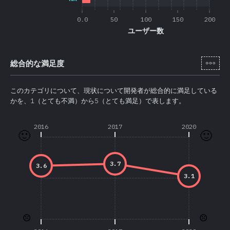
0.0
50
100
150
200
ユーザー数
[ja-
総合的な満足度
このカテゴリについて、現状について開発者が総合的に満足している
かを、1（とても不満）から5（とても満足）で表します。
2016
2017
2020
🙂
🙂
3.7
3.6
3.1
☹️
☹️