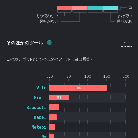
認知
もう使わない
また使いた
興味がない
興味がある
[ja-
そのほかのツール
回答記入率：
1.6
%
(
385
)
このカテゴリ内でそのほかのツール（自由回答）。
0.0
50
100
150
200
Vite
150
Grunt
51
Broccoli
Babel
Meteor
Nx