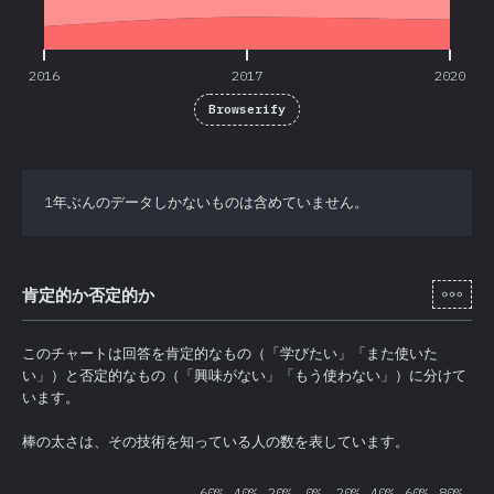
2016
2017
2020
Browserify
1年ぶんのデータしかないものは含めていません。
[ja-
肯定的か否定的か
このチャートは回答を肯定的なもの（「学びたい」「また使いた
い」）と否定的なもの（「興味がない」「もう使わない」）に分けて
います。
棒の太さは、その技術を知っている人の数を表しています。
60%
40%
20%
0%
20%
40%
60%
80%