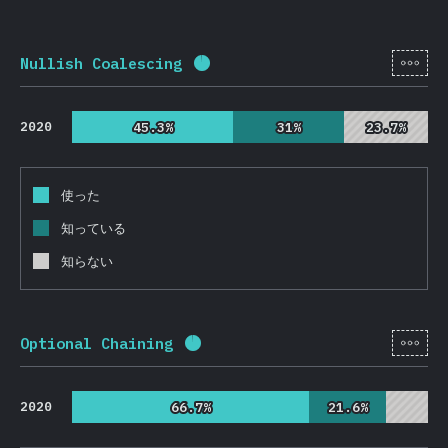
[ja-
Nullish Coalescing
回答記入率：
95.7
%
(
22737
)
2020
45.3%
45.3%
31%
31%
23.7%
23.7%
使った
知っている
知らない
[ja-
Optional Chaining
回答記入率：
95.7
%
(
22746
)
2020
66.7%
66.7%
21.6%
21.6%