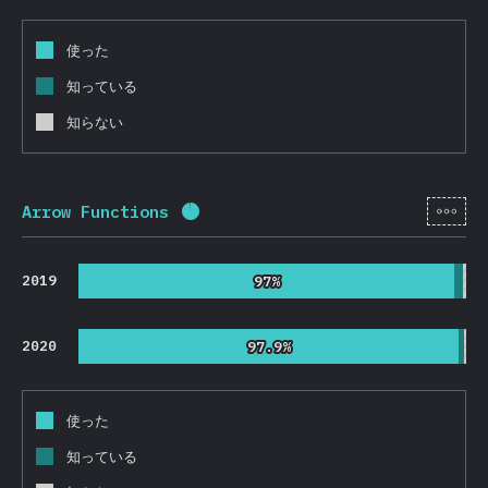
使った
知っている
知らない
[ja-
Arrow Functions
回答記入率：
95.5
%
(
22695
)
2019
97%
97%
2020
97.9%
97.9%
使った
知っている