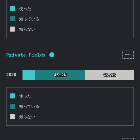
使った
知っている
知らない
[ja-
Private Fields
回答記入率：
95.9
%
(
22786
)
2020
45.2%
45.2%
43.9%
43.9%
使った
知っている
知らない