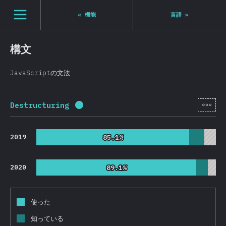
Navigated to State of JS 2020
[ja-JP] general.open_nav
«
機能
言語
»
構文
JavaScriptの文法
[ja-
Destructuring
回答記入率：
96
%
(
22814
)
2019
85.1%
85.1%
2020
89.1%
89.1%
使った
知っている