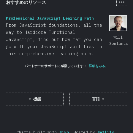
[ja-
おすすめのリソース
Professional JavaScript Learning Path
From JavaScript foundations, all the
way to Hardcore Functional
Will
JavaScript, find out how far you can
Sentance
go with your JavaScript abilities in
this comprehensive learning path.
パートナーのサポートに感謝しています！
詳細をみる。
«
機能
言語
»
Charts built with
Nivo
.
Hosted by
Netlify
.