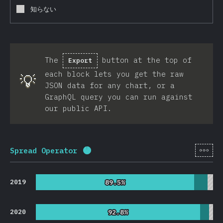
知らない
The
button at the top of
Export
each block lets you get the raw
💡
JSON data for any chart, or a
GraphQL query you can run against
our public API.
[ja-
Spread Operator
回答記入率：
95.7
%
(
22753
)
2019
89.5%
89.5%
2020
92.8%
92.8%