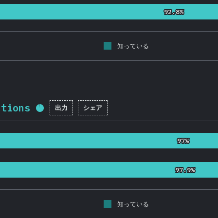
92.8%
92.8%
知っている
ctions
出力
シェア
回答記入率：
95.5
%
(
22695
)
97%
97%
97.9%
97.9%
知っている