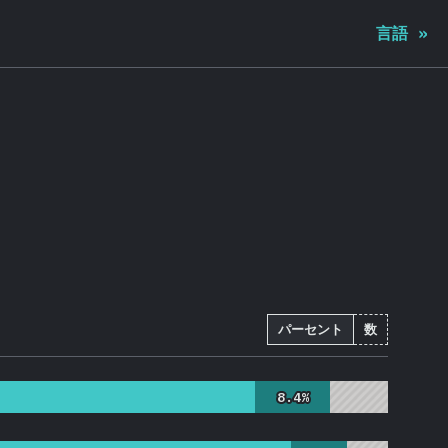
言語
»
パーセント
数
8.4%
8.4%