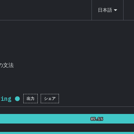
日本語
tの文法
ring
出力
シェア
回答記入率：
96
%
(
22814
)
85.1%
85.1%