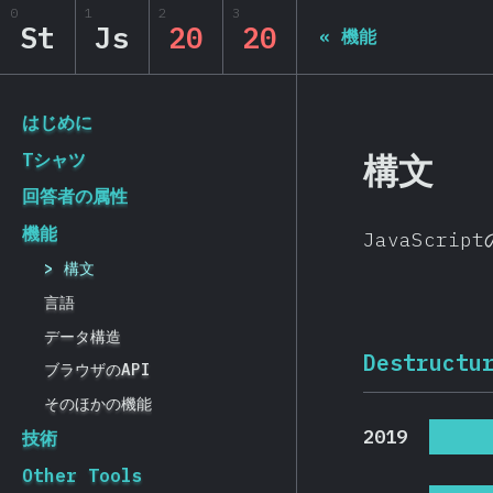
Navigated to State of JS 2020
0
1
2
3
State of JS 2020
St
Js
20
20
«
機能
[ja-JP] general.back_to_intro
はじめに
構文
Tシャツ
回答者の属性
機能
JavaScrip
構文
言語
データ構造
Destructu
ブラウザのAPI
そのほかの機能
2019
技術
Other Tools