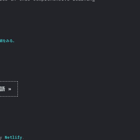
細をみる。
語
»
by
Netlify
.