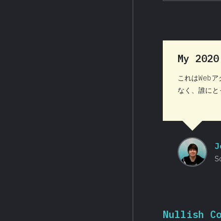
My 202
これはWeb
なく、誰にと
J
S
Nullish C