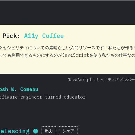
0 Pick:
A11y Coffee
アクセシビリティについての素晴らしい入門リソースです！私たちが作
っても利用できるものにするのがJavaScriptを使う私たちの仕事な
JavaScriptコミュニティのメンバ
osh W. Comeau
oftware-engineer-turned-educator
oalescing
出力
シェア
回答記入率：
95.7
%
(
22737
)