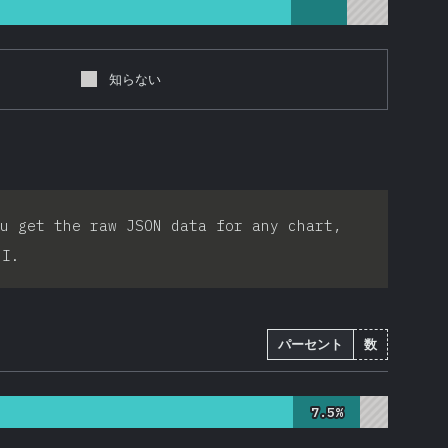
知らない
u get the raw JSON data for any chart,
PI.
パーセント
数
7.5%
7.5%