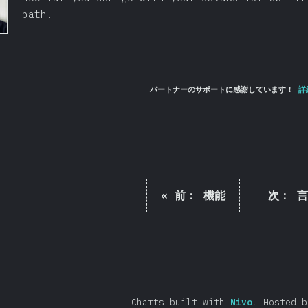
path.
パートナーのサポートに感謝しています！
詳
«
前：
機能
次：
言
Charts built with
Nivo
.
Hosted 