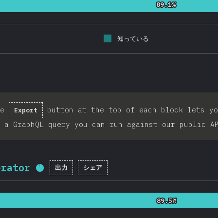
89.1%
89.1%
知っている
he
button at the top of each block lets yo
Export
 a GraphQL query you can run against our public A
erator
出力
シェア
回答記入率：
95.7
%
(
22753
)
89.5%
89.5%