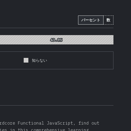
パーセント
数
43.9%
43.9%
知らない
rdcore Functional JavaScript, find out
ies in this comprehensive learning