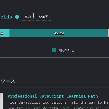
ields
出力
シェア
回答記入率：
95.9
%
(
22786
)
9%
9%
45.2%
45.2%
知っている
リソース
Professional JavaScript Learning Path
From JavaScript foundations, all the way to Ha
how far you can go with your JavaScript abilit