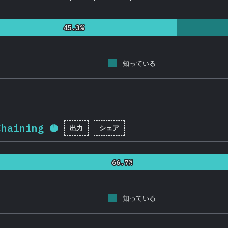
45.3%
45.3%
知っている
Chaining
出力
シェア
回答記入率：
95.7
%
(
22746
)
66.7%
66.7%
知っている