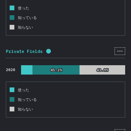
使った
知っている
知らない
[ja-
Private Fields
回答記入率：
95.9
%
(
22786
)
2020
45.2%
45.2%
43.9%
43.9%
使った
知っている
知らない