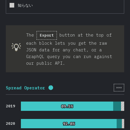
知らない
The
button at the top of
Export
each block lets you get the raw
💡
JSON data for any chart, or a
GraphQL query you can run against
our public API.
[ja-
Spread Operator
回答記入率：
95.7
%
(
22753
)
2019
89.5%
89.5%
2020
92.8%
92.8%