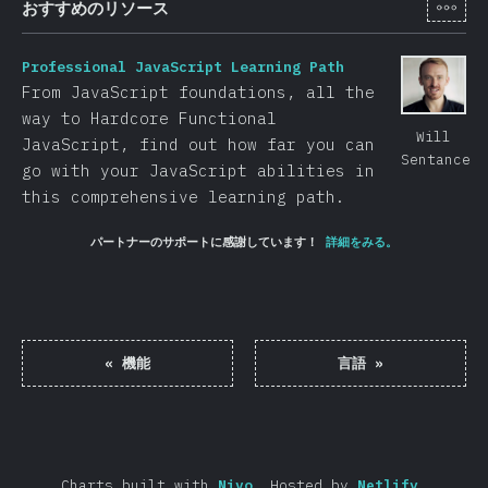
[ja-
おすすめのリソース
Professional JavaScript Learning Path
From JavaScript foundations, all the
way to Hardcore Functional
Will
JavaScript, find out how far you can
Sentance
go with your JavaScript abilities in
this comprehensive learning path.
パートナーのサポートに感謝しています！
詳細をみる。
«
機能
言語
»
Charts built with
Nivo
.
Hosted by
Netlify
.