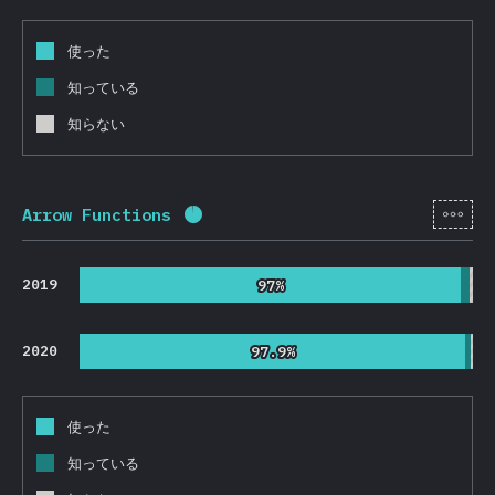
使った
知っている
知らない
[ja-
Arrow Functions
回答記入率：
95.5
%
(
22695
)
2019
97%
97%
2020
97.9%
97.9%
使った
知っている