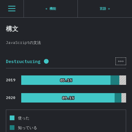
Navigated to State of JS 2020
[ja-JP] general.open_nav
«
機能
言語
»
構文
JavaScriptの文法
[ja-
Destructuring
回答記入率：
96
%
(
22814
)
2019
85.1%
85.1%
2020
89.1%
89.1%
使った
知っている