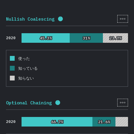
[ja-
Nullish Coalescing
回答記入率：
95.7
%
(
22737
)
2020
45.3%
45.3%
31%
31%
23.7%
23.7%
使った
知っている
知らない
[ja-
Optional Chaining
回答記入率：
95.7
%
(
22746
)
2020
66.7%
66.7%
21.6%
21.6%