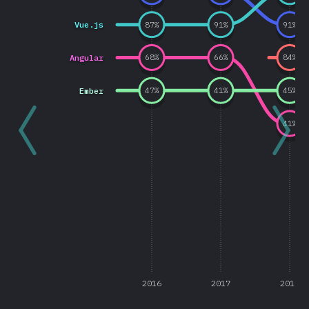
Vue.js
87
%
91
%
91
%
Angular
68
%
66
%
84
%
Ember
47
%
41
%
45
%
41
%
2016
2017
2018