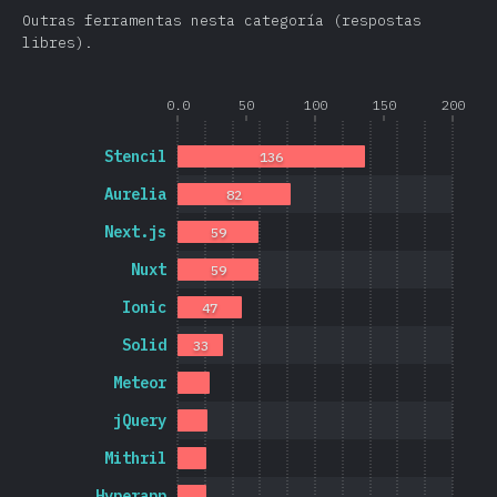
Outras ferramentas nesta categoría (respostas
libres).
0.0
50
100
150
200
Stencil
136
Aurelia
82
Next.js
59
Nuxt
59
Ionic
47
Solid
33
Meteor
jQuery
Mithril
Hyperapp