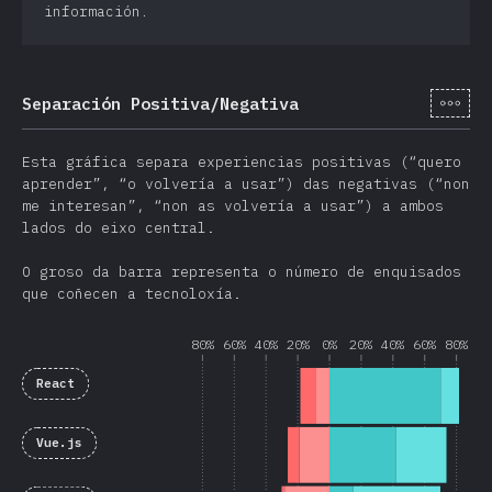
información.
[gl-
Separación Positiva/Negativa
Esta gráfica separa experiencias positivas (“quero
aprender”, “o volvería a usar”) das negativas (“non
me interesan”, “non as volvería a usar”) a ambos
lados do eixo central.
O groso da barra representa o número de enquisados
que coñecen a tecnoloxía.
80%
60%
40%
20%
0%
20%
40%
60%
80%
React
Vue.js