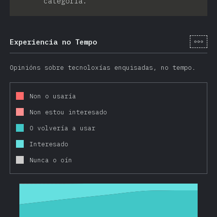
categoría.
[gl-
Experiencia no Tempo
Opinións sobre tecnoloxías enquisadas, no tempo.
Non o usaría
Non estou interesado
O volvería a usar
Interesado
Nunca o oín
2016
2017
2018
2019
2020