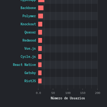
Backbone
Polymer
Knockout
Quasar
Redwood
Vue.js
Cycle.js
React Native
Gatsby
RiotJS
0.0
50
100
150
200
Número de Usuarios