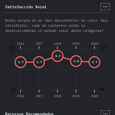
[gl-
Satisfacción Xeral
Nunha escala do un (moi descontento) ao cinco (moi
satisfeito), como de contentos están os
desenvolvedores có estado xeral desta categoría?
2016
2017
2018
2019
2020
🙂
🙂
4.3
3.8
3.7
3.7
3.7
☹️
☹️
2016
2017
2018
2019
2020
[gl-
Recursos Recomendados