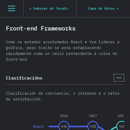
Navigated to State of JS 2020
[gl-ES] general.open_nav
«
Sabores de JavaScript
Capa de Datos
»
Front-end Frameworks
Como xa estamos acostumados React e Vue lideran a
gráfica, pero Svelte se está establecendo
rápidamente coma un serio pretendente á coroa do
front-end.
[gl-
Clasificacións
Clasificación da conciencia, o interese e o ratio
de satisfacción.
2016
2017
2018
React
93
%
93
%
91
%