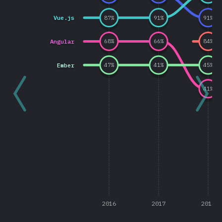
Vue.js
87
%
91
%
91
%
Angular
68
%
66
%
84
%
Ember
47
%
41
%
45
%
41
%
2016
2017
2018