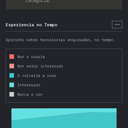
categoría.
[gl-
Experiencia no Tempo
Opinións sobre tecnoloxías enquisadas, no tempo.
Non o usaría
Non estou interesado
O volvería a usar
Interesado
Nunca o oín
2016
2017
2018
2019
2020