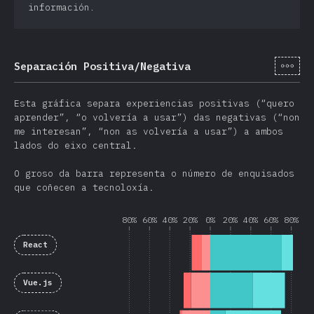
información.
[gl-
Separación Positiva/Negativa
Esta gráfica separa experiencias positivas (“quero
aprender”, “o volvería a usar”) das negativas (“non
me interesan”, “non as volvería a usar”) a ambos
lados do eixo central.
O groso da barra representa o número de enquisados
que coñecen a tecnoloxía.
80%
60%
40%
20%
0%
20%
40%
60%
80%
React
Vue.js