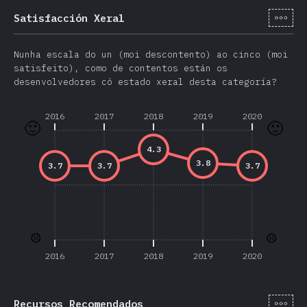
[gl-
Satisfacción Xeral
Nunha escala do un (moi descontento) ao cinco (moi
satisfeito), como de contentos están os
desenvolvedores có estado xeral desta categoría?
2016
2017
2018
2019
2020
🙂
🙂
4.3
3.8
3.7
3.7
3.7
☹️
☹️
2016
2017
2018
2019
2020
[gl-
Recursos Recomendados