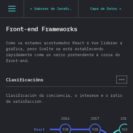
Navigated to State of JS 2020
[gl-ES] general.open_nav
«
Sabores de JavaScript
Capa de Datos
»
Front-end Frameworks
Como xa estamos acostumados React e Vue lideran a
gráfica, pero Svelte se está establecendo
rápidamente coma un serio pretendente á coroa do
front-end.
[gl-
Clasificacións
Clasificación da conciencia, o interese e o ratio
de satisfacción.
2016
2017
2018
React
93
%
93
%
91
%