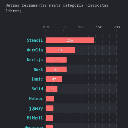
Outras ferramentas nesta categoría (respostas
libres).
0.0
50
100
150
200
Stencil
136
Aurelia
82
Next.js
59
Nuxt
59
Ionic
47
Solid
33
Meteor
jQuery
Mithril
Hyperapp