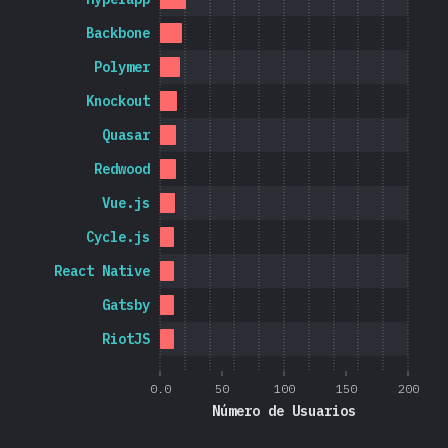
Backbone
Polymer
Knockout
Quasar
Redwood
Vue.js
Cycle.js
React Native
Gatsby
RiotJS
0.0
50
100
150
200
Número de Usuarios