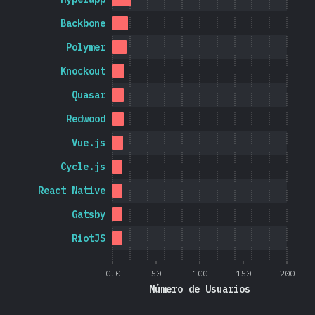
Backbone
Polymer
Knockout
Quasar
Redwood
Vue.js
Cycle.js
React Native
Gatsby
RiotJS
0.0
50
100
150
200
Número de Usuarios