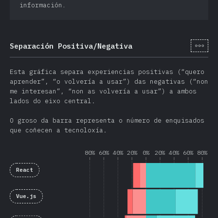
información.
[gl-
Separación Positiva/Negativa
Esta gráfica separa experiencias positivas (“quero
aprender”, “o volvería a usar”) das negativas (“non
me interesan”, “non as volvería a usar”) a ambos
lados do eixo central.
O groso da barra representa o número de enquisados
que coñecen a tecnoloxía.
80%
60%
40%
20%
0%
20%
40%
60%
80%
React
Vue.js