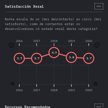
[gl-
Satisfacción Xeral
Nunha escala do un (moi descontento) ao cinco (moi
satisfeito), como de contentos están os
desenvolvedores có estado xeral desta categoría?
2016
2017
2018
2019
2020
🙂
🙂
4.3
3.8
3.7
3.7
3.7
☹️
☹️
2016
2017
2018
2019
2020
[gl-
Recursos Recomendados