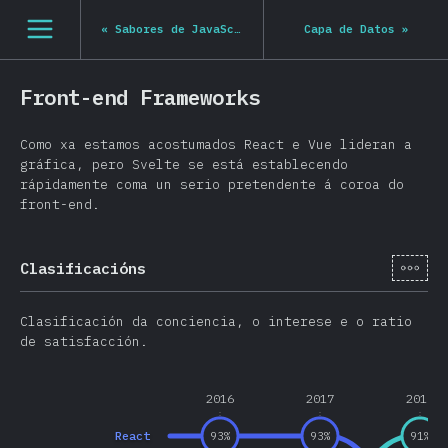
Navigated to State of JS 2020
[gl-ES] general.open_nav
«
Sabores de JavaScript
Capa de Datos
»
Front-end Frameworks
Como xa estamos acostumados React e Vue lideran a
gráfica, pero Svelte se está establecendo
rápidamente coma un serio pretendente á coroa do
front-end.
[gl-
Clasificacións
Clasificación da conciencia, o interese e o ratio
de satisfacción.
2016
2017
2018
React
93
%
93
%
91
%