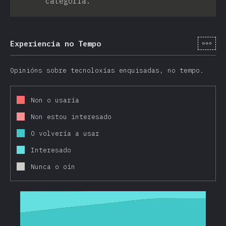
categoría.
[gl-
Experiencia no Tempo
Opinións sobre tecnoloxías enquisadas, no tempo.
Non o usaría
Non estou interesado
O volvería a usar
Interesado
Nunca o oín
2016
2017
2018
2019
2020