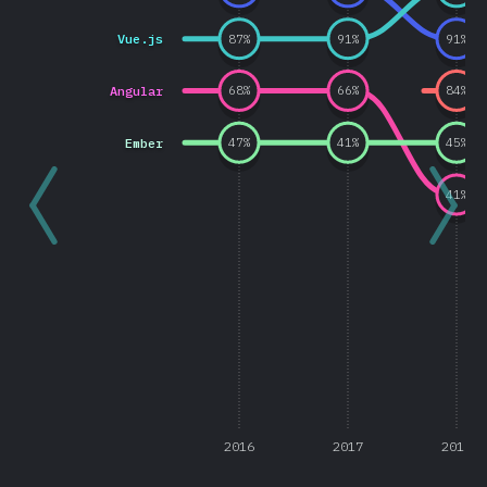
Vue.js
87
%
91
%
91
%
Angular
68
%
66
%
84
%
Ember
47
%
41
%
45
%
41
%
2016
2017
2018