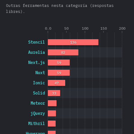
Outras ferramentas nesta categoría (respostas
libres).
0.0
50
100
150
200
Stencil
136
Aurelia
82
Next.js
59
Nuxt
59
Ionic
47
Solid
33
Meteor
jQuery
Mithril
Hyperapp