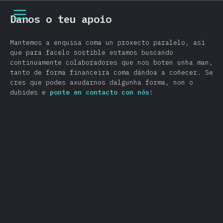
[gl-ES] general.open_nav
Danos o teu apoio
Mantemos a enquisa coma un proxecto paralelo, así
que para facelo sostible estamos buscando
continuamente colaboradores que nos boten unha man,
tanto de forma financeira coma dándoa a coñecer. Se
cres que podes axudarnos dalgunha forma, non o
dubides e
ponte en contacto con nós
!