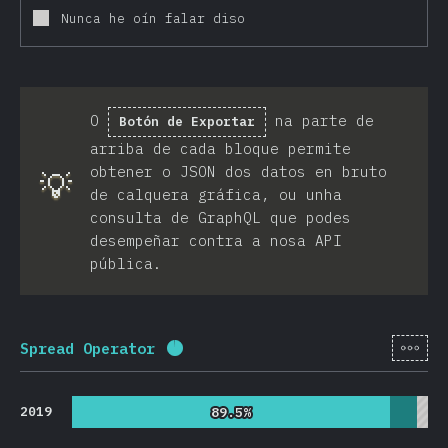
Nunca he oín falar diso
O
na parte de
Botón de Exportar
arriba de cada bloque permite
obtener o JSON dos datos en bruto
💡
de calquera gráfica, ou unha
consulta de GraphQL que podes
desempeñar contra a nosa API
pública.
[gl-
Spread Operator
Porcentaxe completado:
95.7
%
(
2
2019
89.5%
89.5%