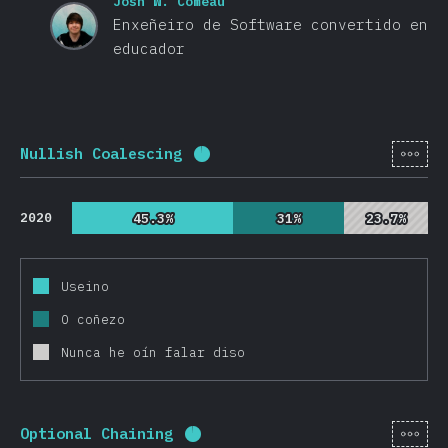
Josh W. Comeau
Enxeñeiro de Software convertido en
educador
[gl-
Nullish Coalescing
Porcentaxe completado:
95.7
%
2020
45.3%
45.3%
31%
31%
23.7%
23.7%
Useino
O coñezo
Nunca he oín falar diso
[gl-
Optional Chaining
Porcentaxe completado:
95.7
%