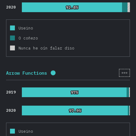
2020
92.8%
92.8%
Useino
O coñezo
Nunca he oín falar diso
[gl-
Arrow Functions
Porcentaxe completado:
95.5
%
(
2
2019
97%
97%
2020
97.9%
97.9%
Useino