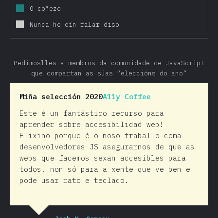
O coñezo
Nunca he oín falar diso
Pedimoslles a membros da comunidade de JavaScript
que compartan as súas “eleccións do ano”
Miña selección 2020
A11y Coffee
Este é un fantástico recurso para
aprender sobre accesibilidad web!
Elixino porque é o noso traballo coma
desenvolvedores JS asegurarnos de que as
webs que facemos sexan accesibles para
todos, non só para a xente que ve ben e
pode usar rato e teclado.