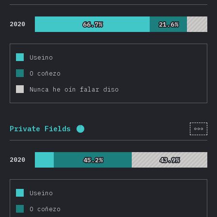
2020
66.7%
66.7%
21.6%
21.6%
Useino
O coñezo
Nunca he oín falar diso
[gl-
Private Fields
Porcentaxe completado:
95.9
%
(
22
2020
45.2%
45.2%
43.9%
43.9%
Useino
O coñezo