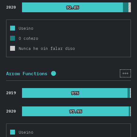
2020
92.8%
92.8%
Useino
O coñezo
Nunca he oín falar diso
[gl-
Arrow Functions
Porcentaxe completado:
95.5
%
(
2
2019
97%
97%
2020
97.9%
97.9%
Useino