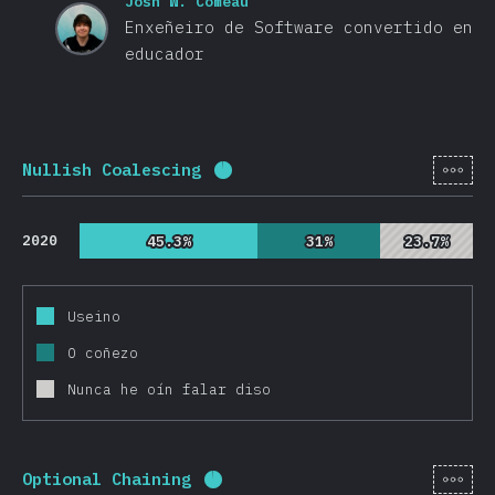
Josh W. Comeau
Enxeñeiro de Software convertido en
educador
[gl-
Nullish Coalescing
Porcentaxe completado:
95.7
%
2020
45.3%
45.3%
31%
31%
23.7%
23.7%
Useino
O coñezo
Nunca he oín falar diso
[gl-
Optional Chaining
Porcentaxe completado:
95.7
%