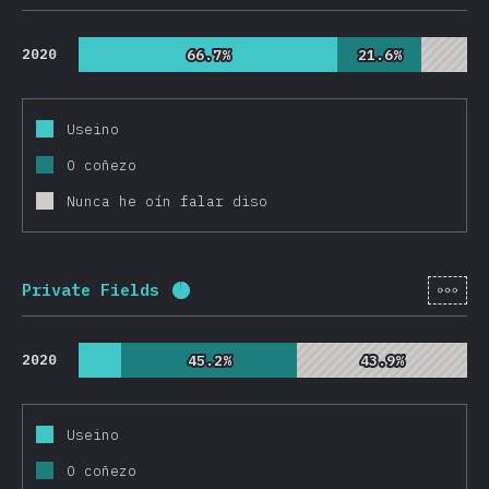
2020
66.7%
66.7%
21.6%
21.6%
Useino
O coñezo
Nunca he oín falar diso
[gl-
Private Fields
Porcentaxe completado:
95.9
%
(
22
2020
45.2%
45.2%
43.9%
43.9%
Useino
O coñezo