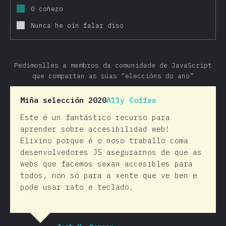
O coñezo
Nunca he oín falar diso
Pedimoslles a membros da comunidade de JavaScript
que compartan as súas “eleccións do ano”
Miña selección 2020
A11y Coffee
Este é un fantástico recurso para
aprender sobre accesibilidad web!
Elixino porque é o noso traballo coma
desenvolvedores JS asegurarnos de que as
webs que facemos sexan accesibles para
todos, non só para a xente que ve ben e
pode usar rato e teclado.