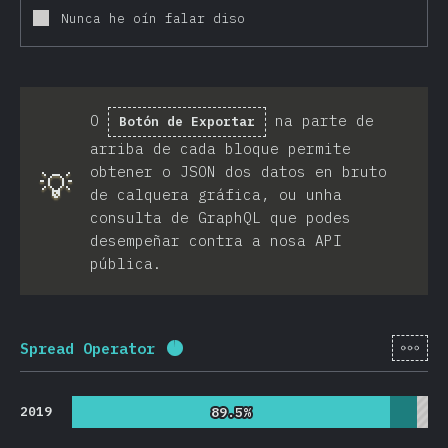
Nunca he oín falar diso
O
na parte de
Botón de Exportar
arriba de cada bloque permite
obtener o JSON dos datos en bruto
💡
de calquera gráfica, ou unha
consulta de GraphQL que podes
desempeñar contra a nosa API
pública.
[gl-
Spread Operator
Porcentaxe completado:
95.7
%
(
2
2019
89.5%
89.5%