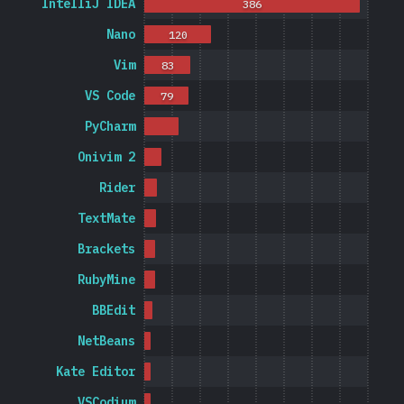
IntelliJ IDEA
386
Nano
120
Vim
83
VS Code
79
PyCharm
Onivim 2
Rider
TextMate
Brackets
RubyMine
BBEdit
NetBeans
Kate Editor
VSCodium