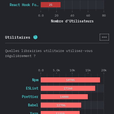
React Hook Fo…
25
0.0
20
40
60
80
Nombre d'Utilisateurs
[fr-
Utilitaires
Progression:
88.3
%
(
20974
)
Quelles librairies utilitaire utilisez-vous
régulièrement ?
0.0
5.0k
10k
15k
20k
Npm
18785
ESLint
17260
Prettier
14880
Babel
12786
Yarn
12350