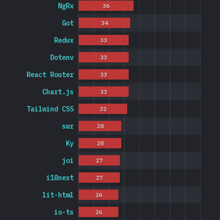
NgRx
36
Got
34
Redux
33
Dotenv
33
React Router
33
Chart.js
33
Tailwind CSS
32
swr
28
Ky
28
joi
27
i18next
27
lit-html
26
io-ts
26