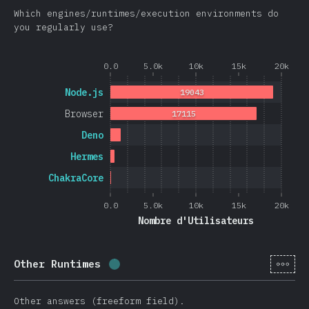
Which engines/runtimes/execution environments do
you regularly use?
0.0
5.0k
10k
15k
20k
Node.js
19043
Browser
17115
Deno
Hermes
ChakraCore
0.0
5.0k
10k
15k
20k
Nombre d'Utilisateurs
[fr-
Other Runtimes
Progression:
0.4
%
(
105
)
Other answers (freeform field).