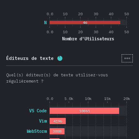
0.0
10
20
30
40
50
N
46
0.0
10
20
30
40
50
Nombre d'Utilisateurs
[fr-
Éditeurs de texte
Progression:
88.4
%
(
21013
)
Quel(s) éditeur(s) de texte utilisez-vous
régulièrement ?
0.0
5.0k
10k
15k
20k
VS Code
18061
Vim
4196
WebStorm
3888