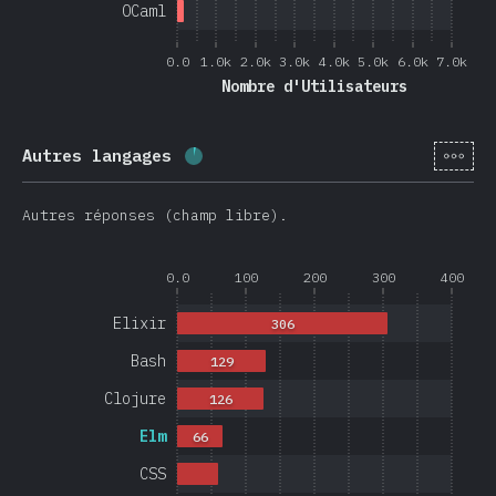
OCaml
0.0
1.0k
2.0k
3.0k
4.0k
5.0k
6.0k
7.0k
Nombre d'Utilisateurs
[fr-
Autres langages
Progression:
4
%
(
950
)
Autres réponses (champ libre).
0.0
100
200
300
400
Elixir
306
Bash
129
Clojure
126
Elm
66
CSS