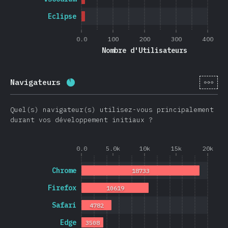
Eclipse
0.0
100
200
300
400
Nombre d'Utilisateurs
[fr-
Navigateurs
Progression:
88.7
%
(
21074
)
Quel(s) navigateur(s) utilisez-vous principalement
durant vos développement initiaux ?
0.0
5.0k
10k
15k
20k
Chrome
18733
Firefox
10619
Safari
4782
Edge
3508