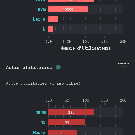
nvm
10599
Lerna
N
0.0
5.0k
10k
15k
20k
Nombre d'Utilisateurs
[fr-
Autre utilitaires
Progression:
2.6
%
(
626
)
Autre utilitaires (champ libre).
0.0
50
100
150
200
pnpm
123
Nx
99
Husky
76