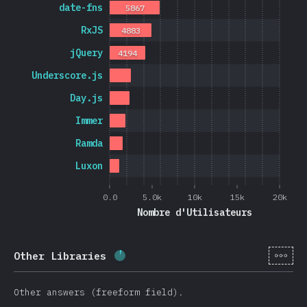
date-fns
5867
RxJS
4883
jQuery
4194
Underscore.js
Day.js
Immer
Ramda
Luxon
0.0
5.0k
10k
15k
20k
Nombre d'Utilisateurs
[fr-
Other Libraries
Progression:
5.7
%
(
1365
)
Other answers (freeform field).