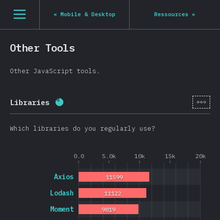
Navigated to State of JS 2020
[fr-FR] general.open_nav
«
Mobile & Desktop
Ressources
»
Other Tools
Other JavaScript tools.
[fr-
Libraries
Progression:
80.8
%
(
19202
)
Which libraries do you regularly use?
0.0
5.0k
10k
15k
20k
Axios
11599
Lodash
11122
Moment
9819