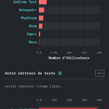
Sublime Text
Notepad++
PhpStorm
Atom
Emacs
Nova
0.0
5.0k
10k
15k
20k
Nombre d'Utilisateurs
[fr-
Autre éditeurs de texte
Progression:
3.8
%
(
900
)
Autres réponses (champ libre).
0.0
100
200
300
400