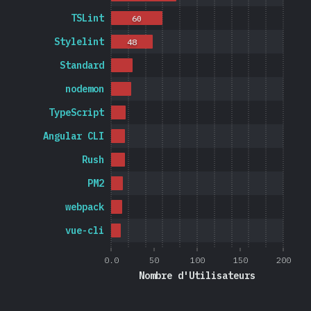
TSLint
60
Stylelint
48
Standard
nodemon
TypeScript
Angular CLI
Rush
PM2
webpack
vue-cli
0.0
50
100
150
200
Nombre d'Utilisateurs