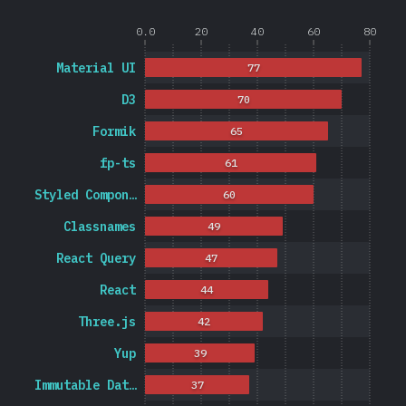
0.0
20
40
60
80
Material UI
77
D3
70
Formik
65
fp-ts
61
Styled Compon…
60
Classnames
49
React Query
47
React
44
Three.js
42
Yup
39
Immutable Dat…
37