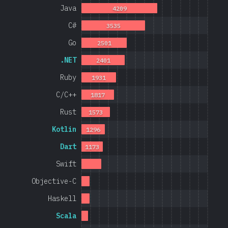
Java
4209
C#
3535
Go
2501
.NET
2401
Ruby
1931
C/C++
1817
Rust
1573
Kotlin
1296
Dart
1173
Swift
Objective-C
Haskell
Scala