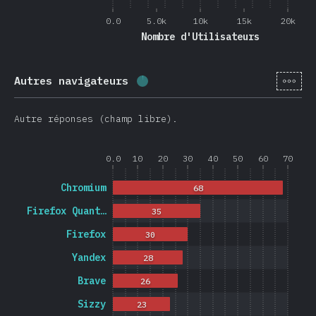
0.0
5.0k
10k
15k
20k
Nombre d'Utilisateurs
[fr-
Autres navigateurs
Progression:
1.2
%
(
278
)
Autre réponses (champ libre).
0.0
10
20
30
40
50
60
70
Chromium
68
Firefox Quant…
35
Firefox
30
Yandex
28
Brave
26
Sizzy
23