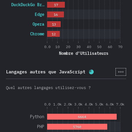
DuckDuckGo Br…
17
Edge
16
Opera
13
Chrome
12
0.0
10
20
30
40
50
60
70
Nombre d'Utilisateurs
[fr-
Langages autres que JavaScript
Progression:
68.
Quel autres langages utilisez-vous ?
0.0
1.0k
2.0k
3.0k
4.0k
5.0k
6.0k
7.0k
Python
6664
PHP
5760