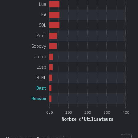
Lua
F#
SQL
Perl
Groovy
Julia
Lisp
HTML
Dart
Reason
0.0
100
200
300
400
Nombre d'Utilisateurs
[fr-