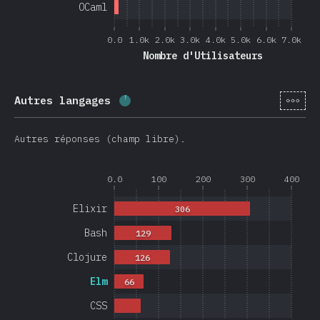
OCaml
0.0
1.0k
2.0k
3.0k
4.0k
5.0k
6.0k
7.0k
Nombre d'Utilisateurs
[fr-
Autres langages
Progression:
4
%
(
950
)
Autres réponses (champ libre).
0.0
100
200
300
400
Elixir
306
Bash
129
Clojure
126
Elm
66
CSS