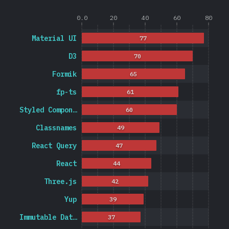
0.0
20
40
60
80
Material UI
77
D3
70
Formik
65
fp-ts
61
Styled Compon…
60
Classnames
49
React Query
47
React
44
Three.js
42
Yup
39
Immutable Dat…
37