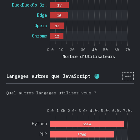
DuckDuckGo Br…
17
Edge
16
Opera
13
Chrome
12
0.0
10
20
30
40
50
60
70
Nombre d'Utilisateurs
[fr-
Langages autres que JavaScript
Progression:
68.
Quel autres langages utilisez-vous ?
0.0
1.0k
2.0k
3.0k
4.0k
5.0k
6.0k
7.0k
Python
6664
PHP
5760