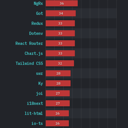
NgRx
36
Got
34
Redux
33
Dotenv
33
React Router
33
Chart.js
33
Tailwind CSS
32
swr
28
Ky
28
joi
27
i18next
27
lit-html
26
io-ts
26