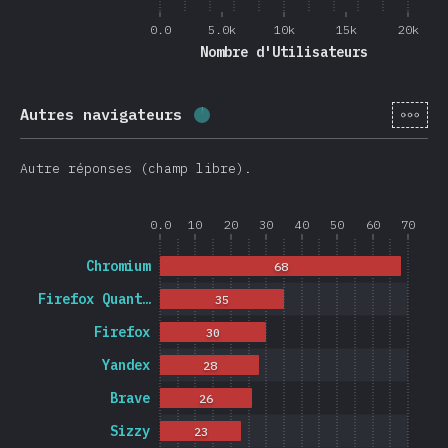
0.0
5.0k
10k
15k
20k
Nombre d'Utilisateurs
[fr-
Autres navigateurs
Progression:
1.2
%
(
278
)
Autre réponses (champ libre).
0.0
10
20
30
40
50
60
70
Chromium
68
Firefox Quant…
35
Firefox
30
Yandex
28
Brave
26
Sizzy
23