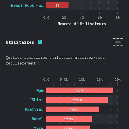
React Hook Fo…
25
0.0
20
40
60
80
Nombre d'Utilisateurs
[fr-
Utilitaires
Progression:
88.3
%
(
20974
)
Quelles librairies utilitaire utilisez-vous
régulièrement ?
0.0
5.0k
10k
15k
20k
Npm
18785
ESLint
17260
Prettier
14880
Babel
12786
Yarn
12350