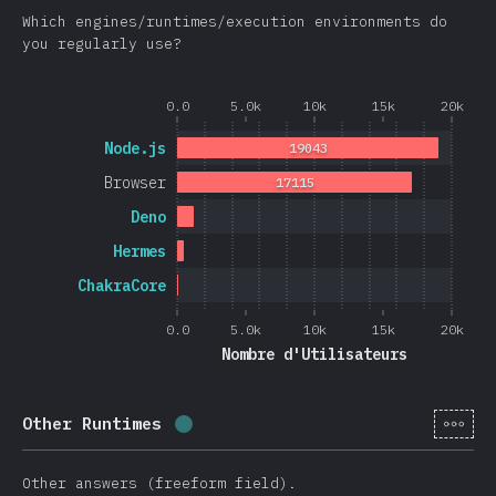
Which engines/runtimes/execution environments do
you regularly use?
0.0
5.0k
10k
15k
20k
Node.js
19043
Browser
17115
Deno
Hermes
ChakraCore
0.0
5.0k
10k
15k
20k
Nombre d'Utilisateurs
[fr-
Other Runtimes
Progression:
0.4
%
(
105
)
Other answers (freeform field).