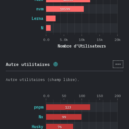
nvm
10599
Lerna
N
0.0
5.0k
10k
15k
20k
Nombre d'Utilisateurs
[fr-
Autre utilitaires
Progression:
2.6
%
(
626
)
Autre utilitaires (champ libre).
0.0
50
100
150
200
pnpm
123
Nx
99
Husky
76