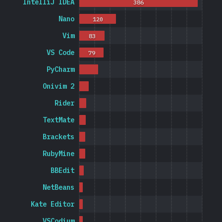
IntelliJ IDEA
386
Nano
120
Vim
83
VS Code
79
PyCharm
Onivim 2
Rider
TextMate
Brackets
RubyMine
BBEdit
NetBeans
Kate Editor
VSCodium