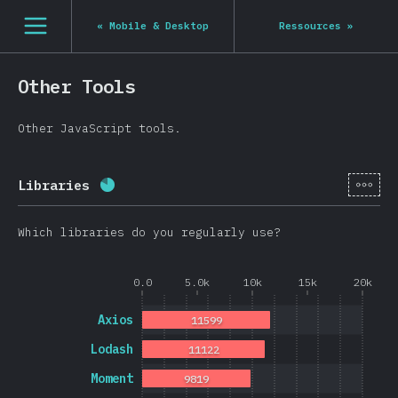
Navigated to State of JS 2020
[fr-FR] general.open_nav
«
Mobile & Desktop
Ressources
»
Other Tools
Other JavaScript tools.
[fr-
Libraries
Progression:
80.8
%
(
19202
)
Which libraries do you regularly use?
0.0
5.0k
10k
15k
20k
Axios
11599
Lodash
11122
Moment
9819