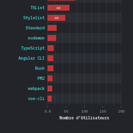
TSLint
60
Stylelint
48
Standard
nodemon
TypeScript
Angular CLI
Rush
PM2
webpack
vue-cli
0.0
50
100
150
200
Nombre d'Utilisateurs