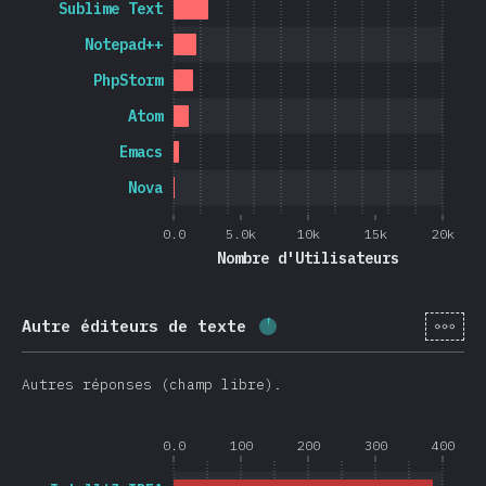
Sublime Text
Notepad++
PhpStorm
Atom
Emacs
Nova
0.0
5.0k
10k
15k
20k
Nombre d'Utilisateurs
[fr-
Autre éditeurs de texte
Progression:
3.8
%
(
900
)
Autres réponses (champ libre).
0.0
100
200
300
400