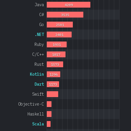
Java
4209
C#
3535
Go
2501
.NET
2401
Ruby
1931
C/C++
1817
Rust
1573
Kotlin
1296
Dart
1173
Swift
Objective-C
Haskell
Scala