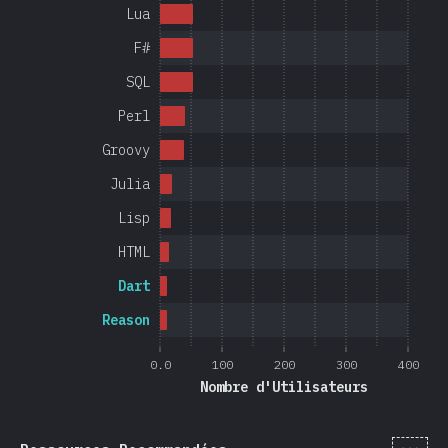
Lua
F#
SQL
Perl
Groovy
Julia
Lisp
HTML
Dart
Reason
0.0
100
200
300
400
Nombre d'Utilisateurs
[fr-