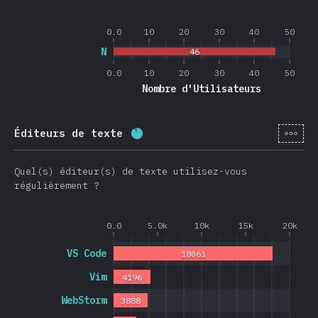
0.0
10
20
30
40
50
N
46
0.0
10
20
30
40
50
Nombre d'Utilisateurs
[fr-
Éditeurs de texte
Progression:
88.4
%
(
21013
)
Quel(s) éditeur(s) de texte utilisez-vous
régulièrement ?
0.0
5.0k
10k
15k
20k
VS Code
18061
Vim
4196
WebStorm
3888