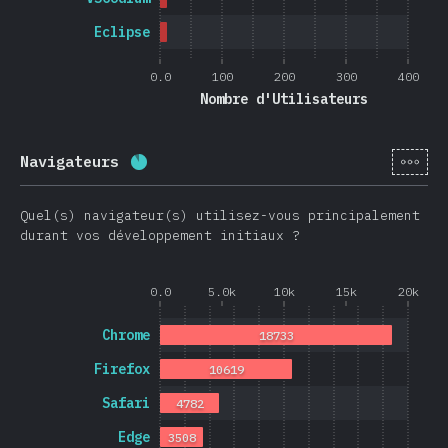
Eclipse
0.0
100
200
300
400
Nombre d'Utilisateurs
[fr-
Navigateurs
Progression:
88.7
%
(
21074
)
Quel(s) navigateur(s) utilisez-vous principalement
durant vos développement initiaux ?
0.0
5.0k
10k
15k
20k
Chrome
18733
Firefox
10619
Safari
4782
Edge
3508