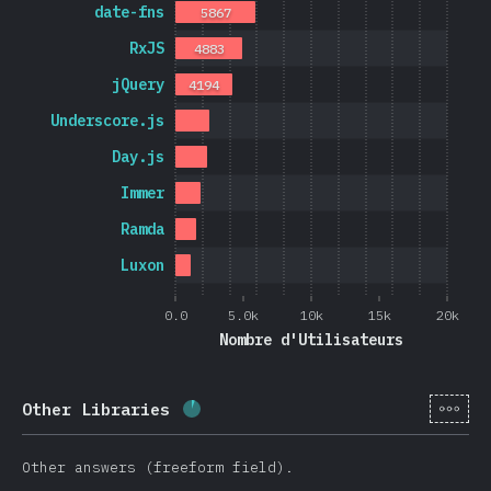
date-fns
5867
RxJS
4883
jQuery
4194
Underscore.js
Day.js
Immer
Ramda
Luxon
0.0
5.0k
10k
15k
20k
Nombre d'Utilisateurs
[fr-
Other Libraries
Progression:
5.7
%
(
1365
)
Other answers (freeform field).