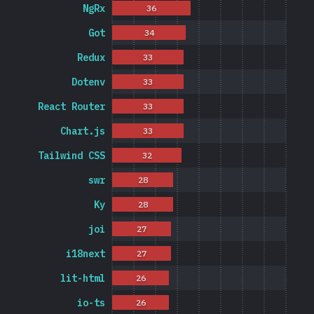
NgRx
36
Got
34
Redux
33
Dotenv
33
React Router
33
Chart.js
33
Tailwind CSS
32
swr
28
Ky
28
joi
27
i18next
27
lit-html
26
io-ts
26