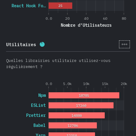
React Hook Fo…
25
0.0
20
40
60
80
Nombre d'Utilisateurs
[fr-
Utilitaires
Progression:
88.3
%
(
20974
)
Quelles librairies utilitaire utilisez-vous
régulièrement ?
0.0
5.0k
10k
15k
20k
Npm
18785
ESLint
17260
Prettier
14880
Babel
12786
Yarn
12350