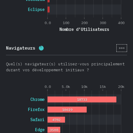
Eclipse
0.0
100
200
300
400
Nombre d'Utilisateurs
[fr-
Navigateurs
Progression:
88.7
%
(
21074
)
Quel(s) navigateur(s) utilisez-vous principalement
durant vos développement initiaux ?
0.0
5.0k
10k
15k
20k
Chrome
18733
Firefox
10619
Safari
4782
Edge
3508