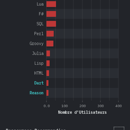
Lua
F#
SQL
Perl
Groovy
Julia
Lisp
HTML
Dart
Reason
0.0
100
200
300
400
Nombre d'Utilisateurs
[fr-