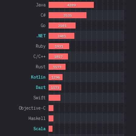
Java
4209
C#
3535
Go
2501
.NET
2401
Ruby
1931
C/C++
1817
Rust
1573
Kotlin
1296
Dart
1173
Swift
Objective-C
Haskell
Scala