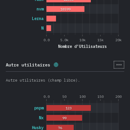
nvm
10599
Lerna
N
0.0
5.0k
10k
15k
20k
Nombre d'Utilisateurs
[fr-
Autre utilitaires
Progression:
2.6
%
(
626
)
Autre utilitaires (champ libre).
0.0
50
100
150
200
pnpm
123
Nx
99
Husky
76