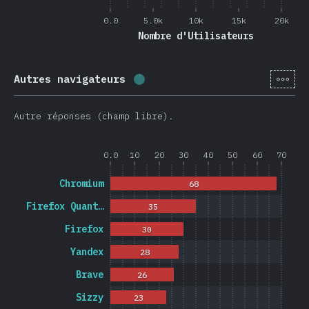
0.0
5.0k
10k
15k
20k
Nombre d'Utilisateurs
[fr-
Autres navigateurs
Progression:
1.2
%
(
278
)
Autre réponses (champ libre).
0.0
10
20
30
40
50
60
70
Chromium
68
Firefox Quant…
35
Firefox
30
Yandex
28
Brave
26
Sizzy
23