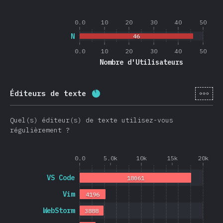
0.0
10
20
30
40
50
N
46
0.0
10
20
30
40
50
Nombre d'Utilisateurs
[fr-
Éditeurs de texte
Progression:
88.4
%
(
21013
)
Quel(s) éditeur(s) de texte utilisez-vous
régulièrement ?
0.0
5.0k
10k
15k
20k
VS Code
18061
Vim
4196
WebStorm
3888