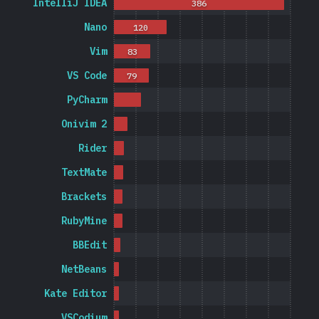
IntelliJ IDEA
386
Nano
120
Vim
83
VS Code
79
PyCharm
Onivim 2
Rider
TextMate
Brackets
RubyMine
BBEdit
NetBeans
Kate Editor
VSCodium