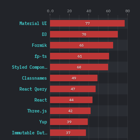
0.0
20
40
60
80
Material UI
77
D3
70
Formik
65
fp-ts
61
Styled Compon…
60
Classnames
49
React Query
47
React
44
Three.js
42
Yup
39
Immutable Dat…
37