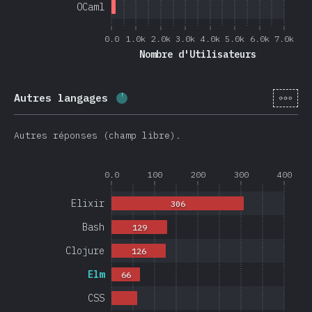
OCaml
0.0
1.0k
2.0k
3.0k
4.0k
5.0k
6.0k
7.0k
Nombre d'Utilisateurs
[fr-
Autres langages
Progression:
4
%
(
950
)
Autres réponses (champ libre).
0.0
100
200
300
400
Elixir
306
Bash
129
Clojure
126
Elm
66
CSS