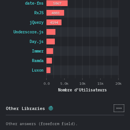
date-fns
5867
RxJS
4883
jQuery
4194
Underscore.js
Day.js
Immer
Ramda
Luxon
0.0
5.0k
10k
15k
20k
Nombre d'Utilisateurs
[fr-
Other Libraries
Progression:
5.7
%
(
1365
)
Other answers (freeform field).