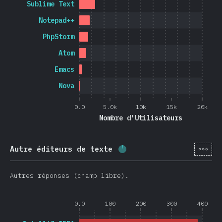
Sublime Text
Notepad++
PhpStorm
Atom
Emacs
Nova
0.0
5.0k
10k
15k
20k
Nombre d'Utilisateurs
[fr-
Autre éditeurs de texte
Progression:
3.8
%
(
900
)
Autres réponses (champ libre).
0.0
100
200
300
400