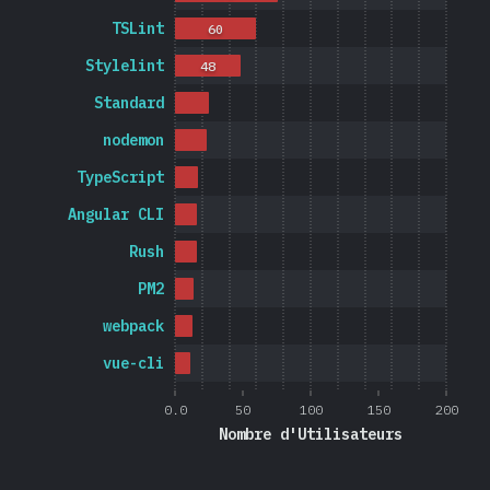
TSLint
60
Stylelint
48
Standard
nodemon
TypeScript
Angular CLI
Rush
PM2
webpack
vue-cli
0.0
50
100
150
200
Nombre d'Utilisateurs