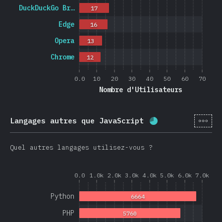
DuckDuckGo Br…
17
Edge
16
Opera
13
Chrome
12
0.0
10
20
30
40
50
60
70
Nombre d'Utilisateurs
[fr-
Langages autres que JavaScript
Progression:
68.
Quel autres langages utilisez-vous ?
0.0
1.0k
2.0k
3.0k
4.0k
5.0k
6.0k
7.0k
Python
6664
PHP
5760