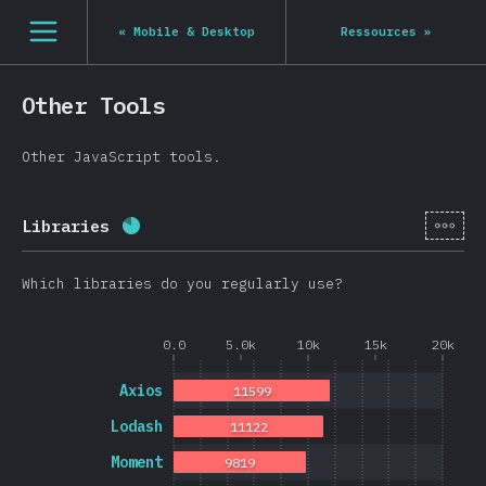
Navigated to State of JS 2020
[fr-FR] general.open_nav
«
Mobile & Desktop
Ressources
»
Other Tools
Other JavaScript tools.
[fr-
Libraries
Progression:
80.8
%
(
19202
)
Which libraries do you regularly use?
0.0
5.0k
10k
15k
20k
Axios
11599
Lodash
11122
Moment
9819