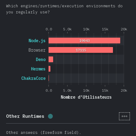
Which engines/runtimes/execution environments do
you regularly use?
0.0
5.0k
10k
15k
20k
Node.js
19043
Browser
17115
Deno
Hermes
ChakraCore
0.0
5.0k
10k
15k
20k
Nombre d'Utilisateurs
[fr-
Other Runtimes
Progression:
0.4
%
(
105
)
Other answers (freeform field).