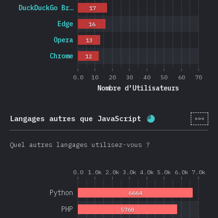
DuckDuckGo Br…
17
Edge
16
Opera
13
Chrome
12
0.0
10
20
30
40
50
60
70
Nombre d'Utilisateurs
[fr-
Langages autres que JavaScript
Progression:
68.
Quel autres langages utilisez-vous ?
0.0
1.0k
2.0k
3.0k
4.0k
5.0k
6.0k
7.0k
Python
6664
PHP
5760