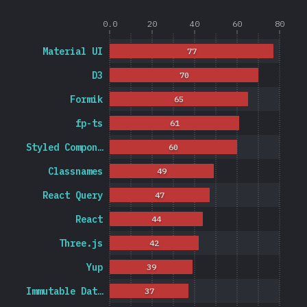
0.0
20
40
60
80
Material UI
77
D3
70
Formik
65
fp-ts
61
Styled Compon…
60
Classnames
49
React Query
47
React
44
Three.js
42
Yup
39
Immutable Dat…
37