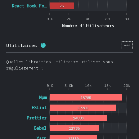
React Hook Fo…
25
0.0
20
40
60
80
Nombre d'Utilisateurs
[fr-
Utilitaires
Progression:
88.3
%
(
20974
)
Quelles librairies utilitaire utilisez-vous
régulièrement ?
0.0
5.0k
10k
15k
20k
Npm
18785
ESLint
17260
Prettier
14880
Babel
12786
Yarn
12350