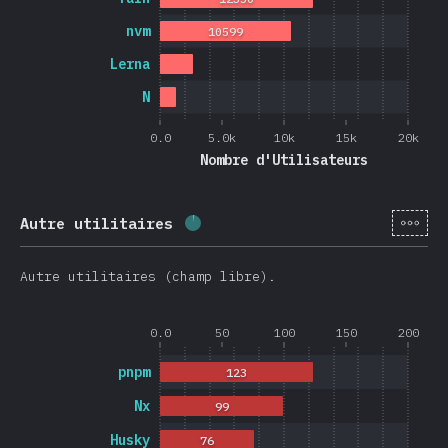
nvm
10599
Lerna
N
0.0
5.0k
10k
15k
20k
Nombre d'Utilisateurs
[fr-
Autre utilitaires
Progression:
2.6
%
(
626
)
Autre utilitaires (champ libre).
0.0
50
100
150
200
pnpm
123
Nx
99
Husky
76