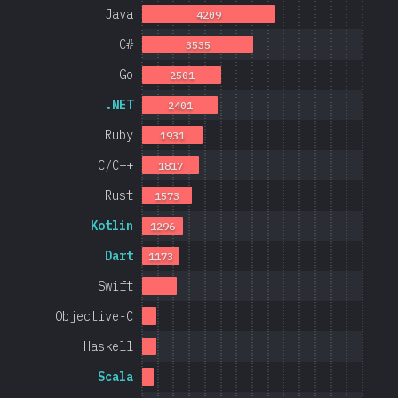
Java
4209
C#
3535
Go
2501
.NET
2401
Ruby
1931
C/C++
1817
Rust
1573
Kotlin
1296
Dart
1173
Swift
Objective-C
Haskell
Scala