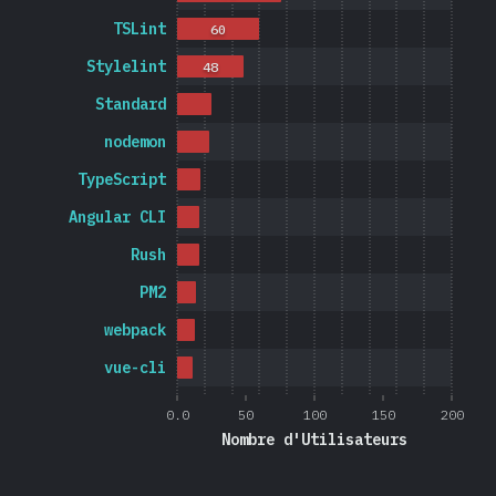
TSLint
60
Stylelint
48
Standard
nodemon
TypeScript
Angular CLI
Rush
PM2
webpack
vue-cli
0.0
50
100
150
200
Nombre d'Utilisateurs