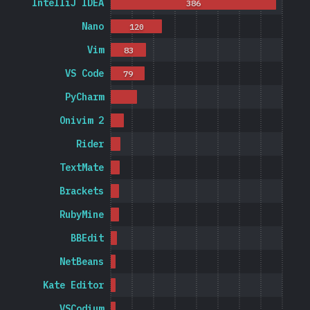
IntelliJ IDEA
386
Nano
120
Vim
83
VS Code
79
PyCharm
Onivim 2
Rider
TextMate
Brackets
RubyMine
BBEdit
NetBeans
Kate Editor
VSCodium