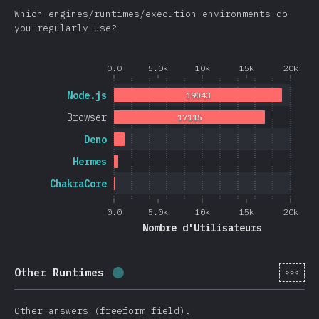
Which engines/runtimes/execution environments do
you regularly use?
0.0
5.0k
10k
15k
20k
Node.js
19043
Browser
17115
Deno
Hermes
ChakraCore
0.0
5.0k
10k
15k
20k
Nombre d'Utilisateurs
[fr-
Other Runtimes
Progression:
0.4
%
(
105
)
Other answers (freeform field).