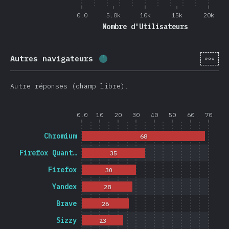
0.0
5.0k
10k
15k
20k
Nombre d'Utilisateurs
[fr-
Autres navigateurs
Progression:
1.2
%
(
278
)
Autre réponses (champ libre).
0.0
10
20
30
40
50
60
70
Chromium
68
Firefox Quant…
35
Firefox
30
Yandex
28
Brave
26
Sizzy
23