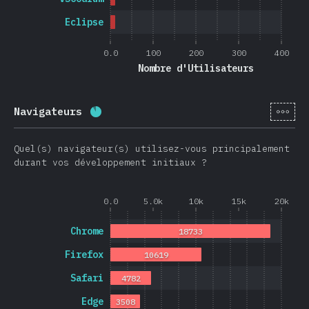
Eclipse
0.0
100
200
300
400
Nombre d'Utilisateurs
[fr-
Navigateurs
Progression:
88.7
%
(
21074
)
Quel(s) navigateur(s) utilisez-vous principalement
durant vos développement initiaux ?
0.0
5.0k
10k
15k
20k
Chrome
18733
Firefox
10619
Safari
4782
Edge
3508