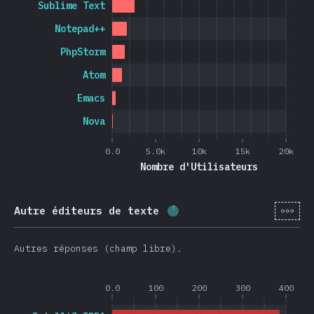
Sublime Text
Notepad++
PhpStorm
Atom
Emacs
Nova
0.0
5.0k
10k
15k
20k
Nombre d'Utilisateurs
[fr-
Autre éditeurs de texte
Progression:
3.8
%
(
900
)
Autres réponses (champ libre).
0.0
100
200
300
400