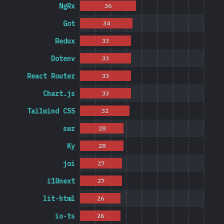
NgRx
36
Got
34
Redux
33
Dotenv
33
React Router
33
Chart.js
33
Tailwind CSS
32
swr
28
Ky
28
joi
27
i18next
27
lit-html
26
io-ts
26