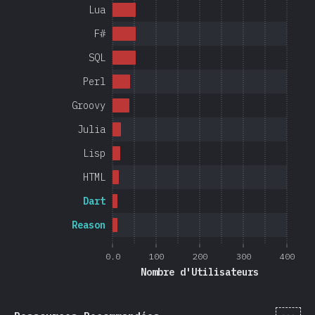
Lua
F#
SQL
Perl
Groovy
Julia
Lisp
HTML
Dart
Reason
0.0
100
200
300
400
Nombre d'Utilisateurs
[fr-