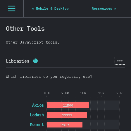
[fr-FR] general.open_nav
«
Mobile & Desktop
Ressources
»
Other Tools
Other JavaScript tools.
[fr-
Libraries
Progression:
80.8
%
(
19202
)
Which libraries do you regularly use?
0.0
5.0k
10k
15k
20k
Axios
11599
Lodash
11122
Moment
9819