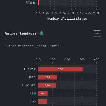
OCaml
0.0
1.0k
2.0k
3.0k
4.0k
5.0k
6.0k
7.0k
Nombre d'Utilisateurs
[fr-
Autres langages
Progression:
4
%
(
950
)
Autres réponses (champ libre).
0.0
100
200
300
400
Elixir
306
Bash
129
Clojure
126
Elm
66
CSS