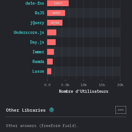
date-fns
5867
RxJS
4883
jQuery
4194
Underscore.js
Day.js
Immer
Ramda
Luxon
0.0
5.0k
10k
15k
20k
Nombre d'Utilisateurs
[fr-
Other Libraries
Progression:
5.7
%
(
1365
)
Other answers (freeform field).