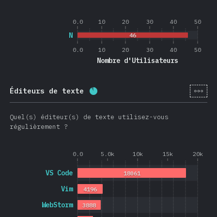
0.0
10
20
30
40
50
N
46
0.0
10
20
30
40
50
Nombre d'Utilisateurs
[fr-
Éditeurs de texte
Progression:
88.4
%
(
21013
)
Quel(s) éditeur(s) de texte utilisez-vous
régulièrement ?
0.0
5.0k
10k
15k
20k
VS Code
18061
Vim
4196
WebStorm
3888